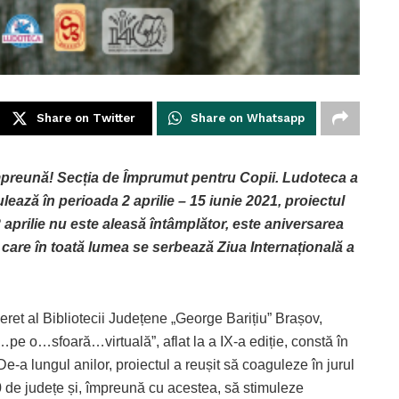
Share on Twitter
Share on Whatsapp
mpreună! Secția de Împrumut pentru Copii. Ludoteca a
ulează în perioada 2 aprilie – 15 iunie 2021, proiectul
prilie nu este aleasă întâmplător, este aniversarea
u care în toată lumea se serbează Ziua Internațională a
neret al Bibliotecii Județene „George Barițiu” Brașov,
…pe o…sfoară…virtuală”, aflat la a IX-a ediție, constă în
De-a lungul anilor, proiectul a reușit să coaguleze în jurul
 40 de județe și, împreună cu acestea, să stimuleze