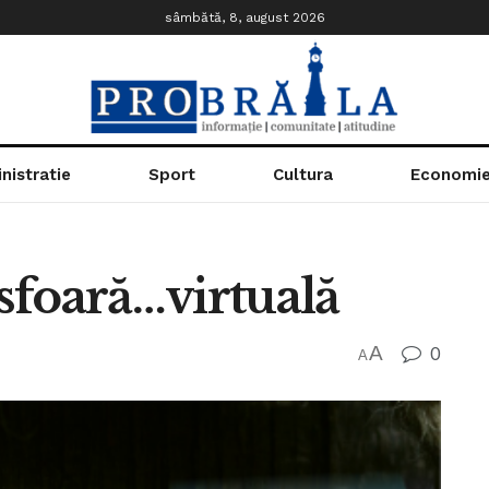
sâmbătă, 8, august 2026
nistratie
Sport
Cultura
Economi
sfoară…virtuală
A
0
A