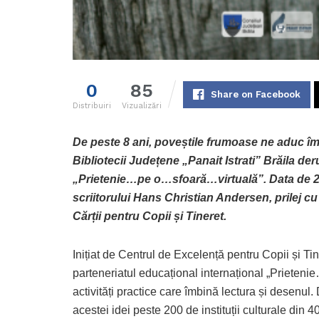
0
85
Share on Facebook
Distribuiri
Vizualizări
De peste 8 ani, poveștile frumoase ne aduc î
Bibliotecii Județene „Panait Istrati” Brăila der
„Prietenie…pe o…sfoară…virtuală”. Data de 2 a
scriitorului Hans Christian Andersen, prilej c
Cărții pentru Copii și Tineret.
Inițiat de Centrul de Excelență pentru Copii și Ti
parteneriatul educațional internațional „Prietenie
activități practice care îmbină lectura și desenul. 
acestei idei peste 200 de instituții culturale din