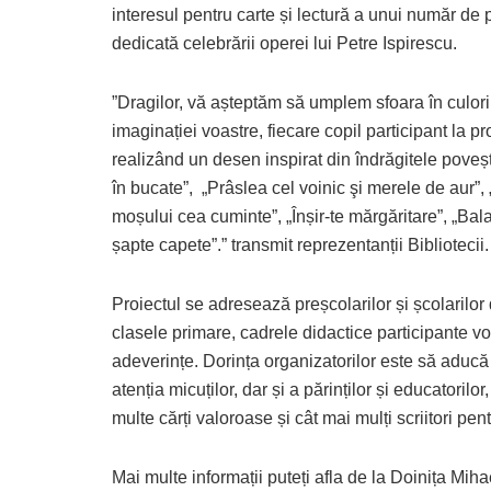
interesul pentru carte și lectură a unui număr de
dedicată celebrării operei lui Petre Ispirescu.
”Dragilor, vă așteptăm să umplem sfoara în culori
imaginației voastre, fiecare copil participant la p
realizând un desen inspirat din îndrăgitele poveș
în bucate”, „Prâslea cel voinic şi merele de aur”,
moșului cea cuminte”, „Înșir-te mărgăritare”, „Bal
șapte capete”.” transmit reprezentanții Bibliotecii.
Proiectul se adresează preșcolarilor și școlarilor 
clasele primare, cadrele didactice participante vo
adeverințe. Dorința organizatorilor este să aducă
atenția micuților, dar și a părinților și educatorilor
multe cărți valoroase și cât mai mulți scriitori pent
Mai multe informații puteți afla de la Doinița Miha