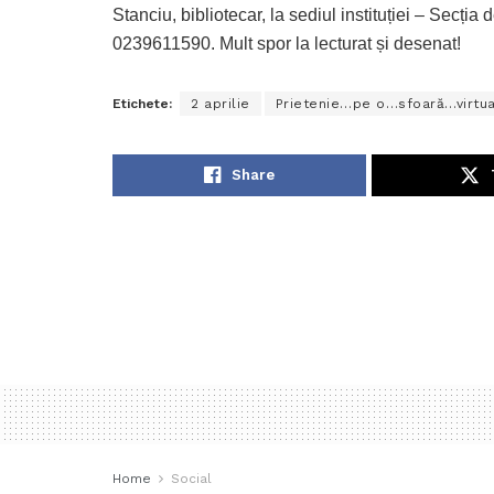
Stanciu, bibliotecar, la sediul instituției – Secți
0239611590. Mult spor la lecturat și desenat!
Etichete:
2 aprilie
Prietenie…pe o…sfoară…virtua
Share
Home
Social