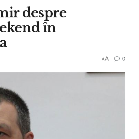
mir despre
eekend în
a
A
0
A