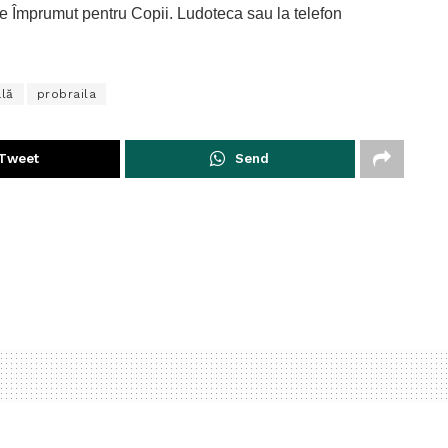
a de Împrumut pentru Copii. Ludoteca sau la telefon
lă
probraila
Tweet
Send