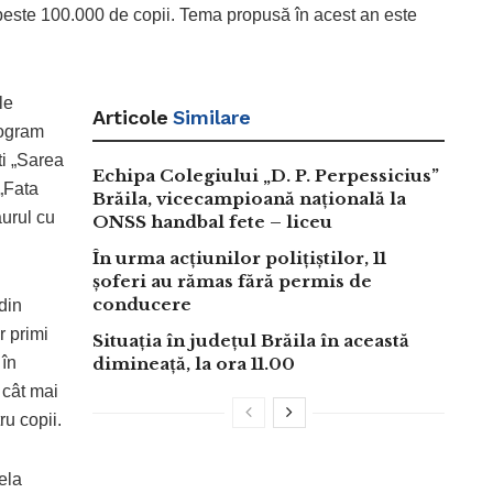
 peste 100.000 de copii. Tema propusă în acest an este
le
Articole
Similare
rogram
ti „Sarea
Echipa Colegiului „D. P. Perpessicius”
 „Fata
Brăila, vicecampioană națională la
aurul cu
ONSS handbal fete – liceu
În urma acțiunilor polițiștilor, 11
șoferi au rămas fără permis de
conducere
din
r primi
Situația în județul Brăila în această
 în
dimineață, la ora 11.00
, cât mai
ru copii.
ela