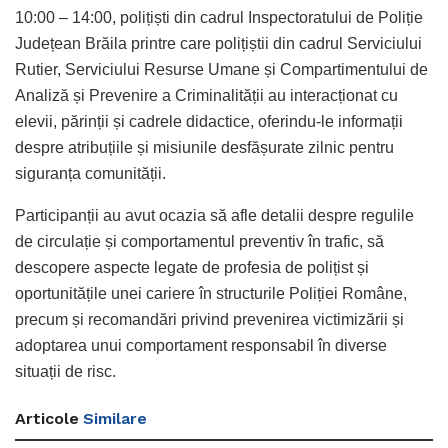
10:00 – 14:00, polițiști din cadrul Inspectoratului de Poliție
Județean Brăila printre care polițiștii din cadrul Serviciului
Rutier, Serviciului Resurse Umane și Compartimentului de
Analiză și Prevenire a Criminalității au interacționat cu
elevii, părinții și cadrele didactice, oferindu-le informații
despre atribuțiile și misiunile desfășurate zilnic pentru
siguranța comunității.
Participanții au avut ocazia să afle detalii despre regulile
de circulație și comportamentul preventiv în trafic, să
descopere aspecte legate de profesia de polițist și
oportunitățile unei cariere în structurile Poliției Române,
precum și recomandări privind prevenirea victimizării și
adoptarea unui comportament responsabil în diverse
situații de risc.
Articole
Similare