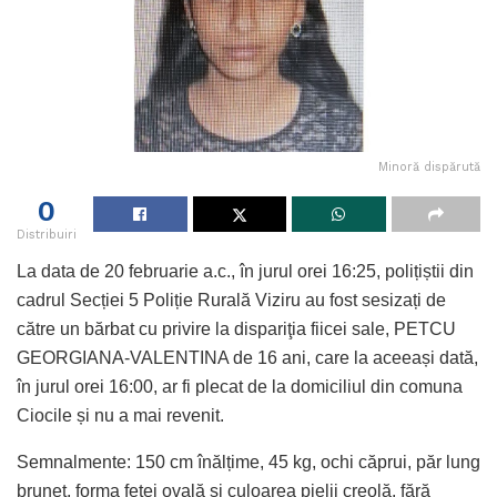
Minoră dispărută
0
Distribuiri
La data de 20 februarie a.c., în jurul orei 16:25, polițiștii din
cadrul Secției 5 Poliție Rurală Viziru au fost sesizați de
către un bărbat cu privire la dispariţia fiicei sale, PETCU
GEORGIANA-VALENTINA de 16 ani, care la aceeași dată,
în jurul orei 16:00, ar fi plecat de la domiciliul din comuna
Ciocile și nu a mai revenit.
Semnalmente: 150 cm înălțime, 45 kg, ochi căprui, păr lung
brunet, forma feței ovală și culoarea pielii creolă, fără