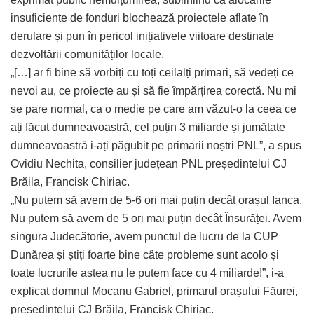
insuficiente de fonduri blochează proiectele aflate în
derulare și pun în pericol inițiativele viitoare destinate
dezvoltării comunităților locale.
„[…] ar fi bine să vorbiți cu toți ceilalți primari, să vedeți ce
nevoi au, ce proiecte au și să fie împărțirea corectă. Nu mi
se pare normal, ca o medie pe care am văzut-o la ceea ce
ați făcut dumneavoastră, cel puțin 3 miliarde și jumătate
dumneavoastră i-ați păgubit pe primarii noștri PNL”, a spus
Ovidiu Nechita, consilier județean PNL președintelui CJ
Brăila, Francisk Chiriac.
„Nu putem să avem de 5-6 ori mai puțin decât orașul Ianca.
Nu putem să avem de 5 ori mai puțin decât Însurăței. Avem
singura Judecătorie, avem punctul de lucru de la CUP
Dunărea și știți foarte bine câte probleme sunt acolo și
toate lucrurile astea nu le putem face cu 4 miliarde!”, i-a
explicat domnul Mocanu Gabriel, primarul orașului Făurei,
președintelui CJ Brăila, Francisk Chiriac.