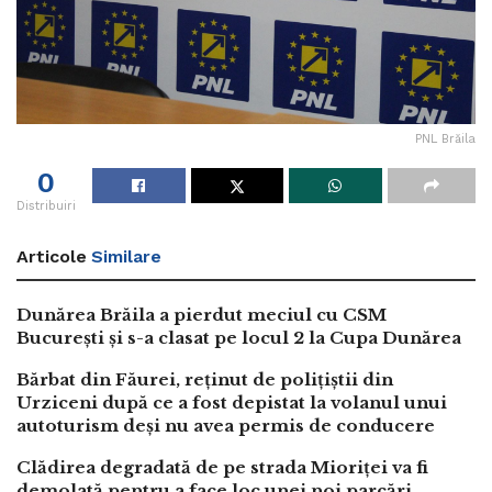
PNL Brăila
0
Distribuiri
Articole
Similare
Dunărea Brăila a pierdut meciul cu CSM
București și s-a clasat pe locul 2 la Cupa Dunărea
Bărbat din Făurei, reținut de polițiștii din
Urziceni după ce a fost depistat la volanul unui
autoturism deși nu avea permis de conducere
Clădirea degradată de pe strada Mioriței va fi
demolată pentru a face loc unei noi parcări