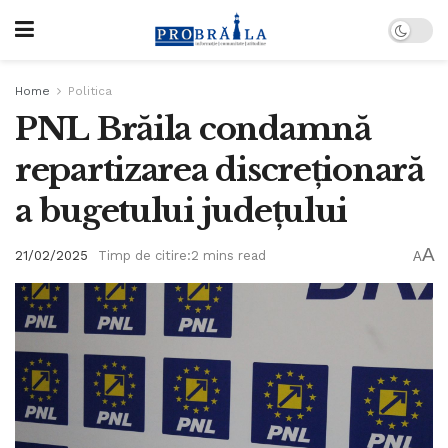
Home
Politica
PNL Brăila condamnă
repartizarea discreționară
a bugetului județului
A
21/02/2025
Timp de citire:2 mins read
A