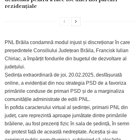
rezidențiale
PNL Brăila condamnă modul injust și discreționar în care
președintele Consiliului Județean Brăila, Francisk Iulian
Chiriac, a împărțit fondurile din bugetul de dezvoltare al
județului.
Ședința extraordinară de joi, 20.02.2025, desfășurată
online, a evidențiat din nou strategia PSD de a favoriza
primăriile conduse de primari PSD și de a marginaliza
comunitățile administrate de edili PNL.
În pofida caracterului virtual al ședinței, primarii PNL din
județ, care reprezintă aproape jumătate dintre primăriile
brăilene, au fost prezenți fizic în sala de ședință, în semn
de protest față de această nedreptate. Aceștia și-au
exprimat public nemulțumirea, subliniind că alocările