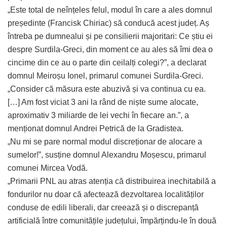
„Este total de neînțeles felul, modul în care a ales domnul
președinte (Francisk Chiriac) să conducă acest județ. Aș
întreba pe dumnealui și pe consilierii majoritari: Ce știu ei
despre Surdila-Greci, din moment ce au ales să îmi dea o
cincime din ce au o parte din ceilalți colegi?”, a declarat
domnul Meiroșu Ionel, primarul comunei Surdila-Greci.
„Consider că măsura este abuzivă și va continua cu ea.
[…] Am fost viciat 3 ani la rând de niște sume alocate,
aproximativ 3 miliarde de lei vechi în fiecare an.”, a
menționat domnul Andrei Petrică de la Gradistea.
„Nu mi se pare normal modul discreționar de alocare a
sumelor!”, susține domnul Alexandru Moșescu, primarul
comunei Mircea Vodă.
„Primarii PNL au atras atenția că distribuirea inechitabilă a
fondurilor nu doar că afectează dezvoltarea localităților
conduse de edili liberali, dar creează și o discrepanță
artificială între comunitățile județului, împărțindu-le în două