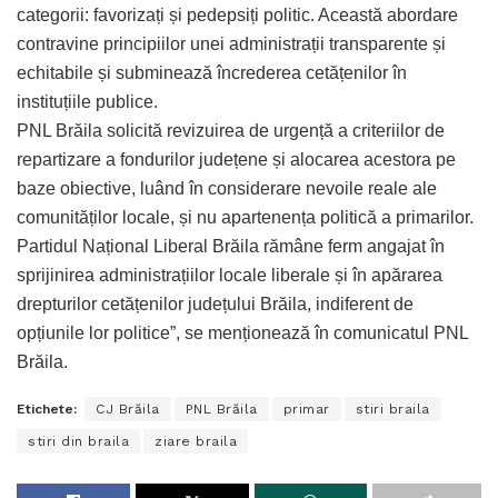
categorii: favorizați și pedepsiți politic. Această abordare
contravine principiilor unei administrații transparente și
echitabile și subminează încrederea cetățenilor în
instituțiile publice.
PNL Brăila solicită revizuirea de urgență a criteriilor de
repartizare a fondurilor județene și alocarea acestora pe
baze obiective, luând în considerare nevoile reale ale
comunităților locale, și nu apartenența politică a primarilor.
Partidul Național Liberal Brăila rămâne ferm angajat în
sprijinirea administrațiilor locale liberale și în apărarea
drepturilor cetățenilor județului Brăila, indiferent de
opțiunile lor politice”, se menționează în comunicatul PNL
Brăila.
Etichete:
CJ Brăila
PNL Brăila
primar
stiri braila
stiri din braila
ziare braila