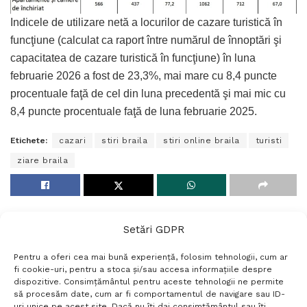
Indicele de utilizare netă a locurilor de cazare turistică în
funcţiune (calculat ca raport între numărul de înnoptări şi
capacitatea de cazare turistică în funcţiune) în luna
februarie 2026 a fost de 23,3%, mai mare cu 8,4 puncte
procentuale faţă de cel din luna precedentă şi mai mic cu
8,4 puncte procentuale faţă de luna februarie 2025.
Etichete:
cazari
stiri braila
stiri online braila
turisti
ziare braila
Setări GDPR
Pentru a oferi cea mai bună experiență, folosim tehnologii, cum ar
fi cookie-uri, pentru a stoca și/sau accesa informațiile despre
dispozitive. Consimțământul pentru aceste tehnologii ne permite
să procesăm date, cum ar fi comportamentul de navigare sau ID-
uri unice pe acest site. Dacă nu îți dai consimțământul sau îți