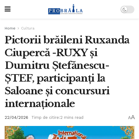
Home
Cultura
Pictorii brăileni Ruxanda
Ciupercă -RUXY și
Dumitru Ștefănescu-
ȘTEF, participanți la
Saloane și concursuri
internaționale
A
22/04/2026
Timp de citire:2 mins read
A