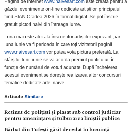
Pagina de internet
www.naivesart.com
este creată pentru a
găzdui evenimente on-line dedicate artiștilor, principalul
fiind SIAN Oradea 2026 în format digital. Se pot înscrie
gratuit pictori naivi din întreaga lume.
Luna mai este alocată înscrierilor artiștilor expozanți, iar
luna iunie va fi perioada în care toți vizitatorii paginii
www.naivesart.com
vor putea vota pictura preferată. La
sfârșitul lunii iunie se va acorda premiul publicului, în
funcție de numărul de voturi adunate. După încheierea
acestui eveniment se dorește realizarea altor concursuri
tematice dedicate artei naive.
Articole
Similare
Reținut de polițiști și plasat sub control judiciar
pentru amenințare și tulburarea liniștii publice
Bărbat din Tufești găsit decedat în locuință