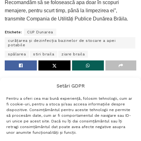
Recomandăm să se folosească apa doar în scopuri
menajere, pentru scurt timp, până la limpezirea ei”,
transmite Compania de Utilități Publice Dunărea Brăila.
Etichete:
CUP Dunarea
curățarea și dezinfecția bazinelor de stocare a apei
potabile
spălarea
stiri braila
ziare braila
Setări GDPR
Pentru a oferi cea mai bună experiență, folosim tehnologii, cum ar
fi cookie-uri, pentru a stoca și/sau accesa informațiile despre
dispozitive. Consimțământul pentru aceste tehnologii ne permite
să procesăm date, cum ar fi comportamentul de navigare sau ID-
uri unice pe acest site. Dacă nu îți dai consimțământul sau îți
Termeni si conditii
Politică de confidențialitate
retragi consimțământul dat poate avea afecte negative asupra
Politica cookies
Setări GDPR
Contact
unor anumite funcționalități și funcții.