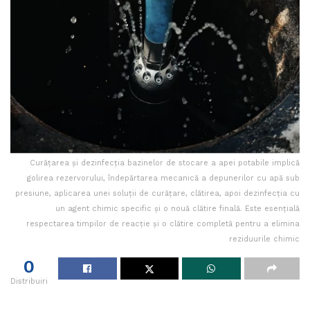
Curățarea și dezinfecția bazinelor de stocare a apei potabile implică
golirea rezervorului, îndepărtarea mecanică a depunerilor cu apă sub
presiune, aplicarea unei soluții de curățare, clătirea, apoi dezinfecția cu
un agent chimic specific și o nouă clătire finală. Este esențială
respectarea timpilor de reacție și o clătire completă pentru a elimina
reziduurile chimic
0
Distribuiri