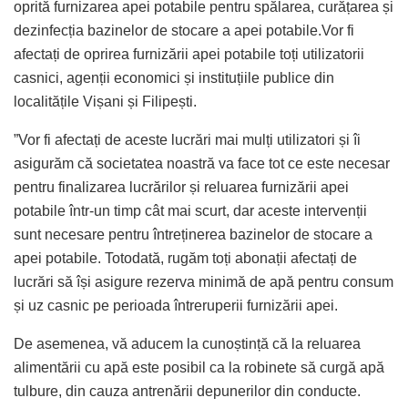
oprită furnizarea apei potabile pentru spălarea, curățarea și
dezinfecția bazinelor de stocare a apei potabile.Vor fi
afectați de oprirea furnizării apei potabile toți utilizatorii
casnici, agenții economici și instituțiile publice din
localitățile Vișani și Filipești.
”Vor fi afectați de aceste lucrări mai mulți utilizatori și îi
asigurăm că societatea noastră va face tot ce este necesar
pentru finalizarea lucrărilor și reluarea furnizării apei
potabile într-un timp cât mai scurt, dar aceste intervenții
sunt necesare pentru întreținerea bazinelor de stocare a
apei potabile. Totodată, rugăm toți abonații afectați de
lucrări să își asigure rezerva minimă de apă pentru consum
și uz casnic pe perioada întreruperii furnizării apei.
De asemenea, vă aducem la cunoștință că la reluarea
alimentării cu apă este posibil ca la robinete să curgă apă
tulbure, din cauza antrenării depunerilor din conducte.