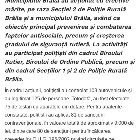
Municipiului Brăila au acționat cu efective
mărite, pe raza Secției 2 de Poliție Rurală
Brăila și a municipiului Brăila, având ca
obiectiv principal prevenirea și combaterea
faptelor antisociale, precum și creșterea
gradului de siguranță rutieră. La activități
au participat polițiști din cadrul Biroului
Rutier, Biroului de Ordine Publică, precum și
din cadrul Secțiilor 1 și 2 de Poliție Rurală
Brăila.
În cadrul acțiunii, polițiștii au controlat 108 autovehicule și
au legitimat 125 de persoane. Totodată, au fost efectuate
75 de testări cu aparatele din dotare. Pentru abaterile
constatate, polițiștii au aplicat 81 de sancțiuni
contravenționale, în valoare totală de aproximativ 9.000 de
lei, dintre care 80 de sancțiuni pentru încălcarea
prevederilor O.U.G. 195/2002 privind circulația pe