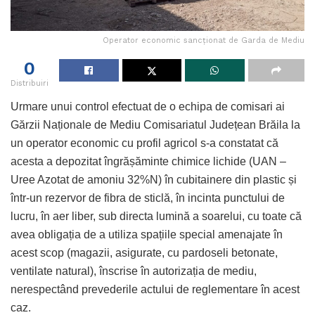
Operator economic sancționat de Garda de Mediu
0
Distribuiri
Urmare unui control efectuat de o echipa de comisari ai
Gărzii Naționale de Mediu Comisariatul Județean Brăila la
un operator economic cu profil agricol s-a constatat că
acesta a depozitat îngrășăminte chimice lichide (UAN –
Uree Azotat de amoniu 32%N) în cubitainere din plastic și
într-un rezervor de fibra de sticlă, în incinta punctului de
lucru, în aer liber, sub directa lumină a soarelui, cu toate că
avea obligația de a utiliza spațiile special amenajate în
acest scop (magazii, asigurate, cu pardoseli betonate,
ventilate natural), înscrise în autorizația de mediu,
nerespectând prevederile actului de reglementare în acest
caz.