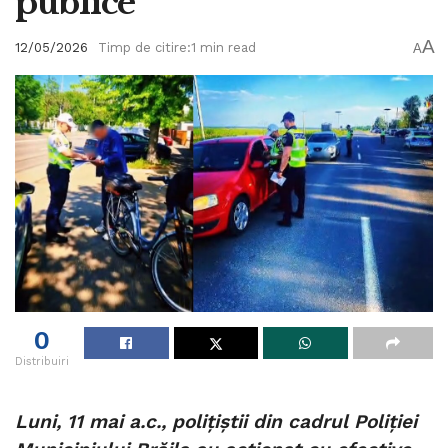
publice
A
12/05/2026
Timp de citire:1 min read
A
0
Distribuiri
Luni, 11 mai a.c., polițiștii din cadrul Poliției