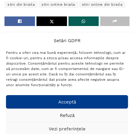
stiri din braila
stiri online braila
stiri online din braila
Setări GDPR
Pentru a oferi cea mai bună experiență, folosim tehnologii, cum ar
fi cookie-uri, pentru a stoca și/sau accesa informațiile despre
dispozitive. Consimțământul pentru aceste tehnologii ne permite
să procesăm date, cum ar fi comportamentul de navigare sau ID-
uri unice pe acest site. Dacă nu îți dai consimțământul sau îți
Termeni si conditii
Politică de confidențialitate
retragi consimțământul dat poate avea afecte negative asupra
Politica cookies
Setări GDPR
Contact
unor anumite funcționalități și funcții.
Telefon:
+40 788 760 194
Acceptă
Refuză
© Probr.ro 2022. Created by
I
MCreative.ro
.
Vezi preferințele