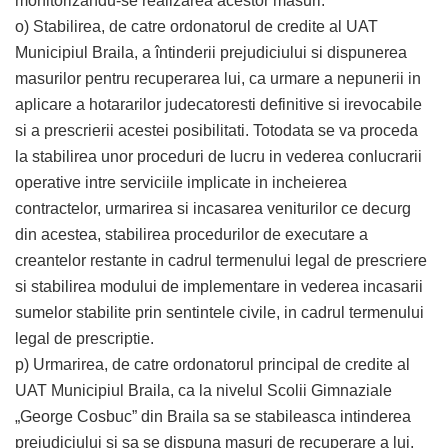
monitorizandu-se realizarea acestor masuri.
o) Stabilirea, de catre ordonatorul de credite al UAT
Municipiul Braila, a întinderii prejudiciului si dispunerea
masurilor pentru recuperarea lui, ca urmare a nepunerii in
aplicare a hotararilor judecatoresti definitive si irevocabile
si a prescrierii acestei posibilitati. Totodata se va proceda
la stabilirea unor proceduri de lucru in vederea conlucrarii
operative intre serviciile implicate in incheierea
contractelor, urmarirea si incasarea veniturilor ce decurg
din acestea, stabilirea procedurilor de executare a
creantelor restante in cadrul termenului legal de prescriere
si stabilirea modului de implementare in vederea incasarii
sumelor stabilite prin sentintele civile, in cadrul termenului
legal de prescriptie.
p) Urmarirea, de catre ordonatorul principal de credite al
UAT Municipiul Braila, ca la nivelul Scolii Gimnaziale
„George Cosbuc” din Braila sa se stabileasca intinderea
prejudiciului si sa se dispuna masuri de recuperare a lui,