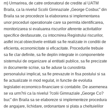
m) Urmarirea, de catre ordonatorul de credite al UATM
Braila, ca la nivelul Scolii Gimnaziale „George Cosbuc” din
Braila sa se procedeze la elaborarea si implementarea
unor proceduri operationale care sa permita identificarea,
monitorizarea si evaluarea riscurilor aferente activitatilor
specifice desfasurate, cu intocmirea Registrului riscurilor,
astfel incat obiectivele entitatii sa fie realizate in conditii de
eficienta, economicitate si eficacitate. Procedurile trebuie
sa fie clar definite, sa fie deplin integrate in componentele
sistemului de organizare al entitatii publice, sa fie precizate
in documente scrise, sa fie aduse la cunostinta
personalului implicat, sa fie prevazute in fisa postului si sa
fie actualizate in mod regulat, in functie de evolutia
legislatiei economico-financiare si contabile. De asemenea
se va urm?rii ca la nivelul ?colii Gimnaziale „George Co?
buc” din Braila sa se elaboreze si implementeze procedura
de angajare, lichidare, ordonantare si plata a cheltuielilor