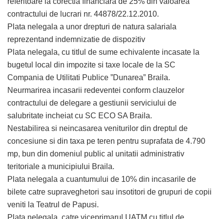
referitoare la corectia financiara de 25% din valoarea
contractului de lucrari nr. 44878/22.12.2010.
Plata nelegala a unor drepturi de natura salariala
reprezentand indemnizatie de dispozitiv
Plata nelegala, cu titlul de sume echivalente incasate la
bugetul local din impozite si taxe locale de la SC
Compania de Utilitati Publice ”Dunarea” Braila.
Neurmarirea incasarii redeventei conform clauzelor
contractului de delegare a gestiunii serviciului de
salubritate incheiat cu SC ECO SA Braila.
Nestabilirea si neincasarea veniturilor din dreptul de
concesiune si din taxa pe teren pentru suprafata de 4.790
mp, bun din domeniul public al unitatii administrativ
teritoriale a municipiului Braila.
Plata nelegala a cuantumului de 10% din incasarile de
bilete catre supraveghetori sau insotitori de grupuri de copii
veniti la Teatrul de Papusi.
Plata nelegala, catre viceprimarul UATM cu titlul de