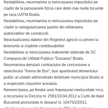
Nestabilirea, neurmarirea si neincasarea impozitului pe
cladiri de la persoanele fizice care detin mai multe locuinte
pe raza UATM Braila.
Nestabilirea, neurmarirea si neincasarea impozitului pe
cladiri si neregularizarea taxelor din eliberarea
autorizatiilor de constructii.
Neactualizarea datelor din Registrul agricol cu privire la
terenurile si cladirile contribuabililor
Nestabilirea si neincasarea redeventei datorate de SC
Compania de Utilitati Publice ”Dunarea” Braila.
Neurmarirea derularii contractului de concesiune a
obiectivului ”Arena de Box”, bun apartinand domeniului
public al unitatii administrativ teritoriale municipiul Braila si
a respectarii clauzelor acestuia.
Neexercitarea, pe fondul unor împrejurari neelucidate inca,
a recursului la Decizia nr. 2581/10.04.2012 a Curtii de Apel
Bucuresti pronuntata in dosarul nr. 10475/2/2011,