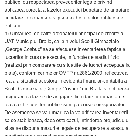
publice, cu respectarea prevederilor legale privind
aplicarea corecta a fazelor executiei bugetare de angajare,
lichidare, ordonantare si plata a cheltuielilor publice ale
entitatii.
n) Urmarirea, de catre ordonatorul principal de credite al
UAT Municipiul Braila, ca la nivelul Scolii Gimnaziale
„George Cosbuc” sa se efectueze inventarierea faptica a
lucrarilor in curs de executie, in functie de stadiul fizic
(realizat prin comparare cu situatiile de lucrari acceptate la
plata), conform cerintelor OMFP nr.2861/2009, reflectarea
reala a situatiei acestora in evidenta financiar-contabila a
Scolii Gimnaziale „George Cosbuc” din Braila si obtinerea
asigurarii ca fazele de angajare, lichidare, ordonantare si
plata a cheltuielilor publice sunt parcurse corespunzator.
De asemenea se va urmari ca la valorificarea inventarierii
sa se stabileasca, daca este cazul, intinderea prejudiciului
si sa se dispuna masurile legale de recuperare a acestuia,