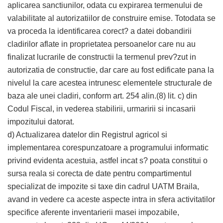
aplicarea sanctiunilor, odata cu expirarea termenului de
valabilitate al autorizatiilor de construire emise. Totodata se
va proceda la identificarea corect? a datei dobandirii
cladirilor aflate in proprietatea persoanelor care nu au
finalizat lucrarile de constructii la termenul prev?zut in
autorizatia de constructie, dar care au fost edificate pana la
nivelul la care acestea intrunesc elementele structurale de
baza ale unei cladiri, conform art. 254 alin.(8) lit. c) din
Codul Fiscal, in vederea stabilirii, urmaririi si incasarii
impozitului datorat.
d) Actualizarea datelor din Registrul agricol si
implementarea corespunzatoare a programului informatic
privind evidenta acestuia, astfel incat s? poata constitui o
sursa reala si corecta de date pentru compartimentul
specializat de impozite si taxe din cadrul UATM Braila,
avand in vedere ca aceste aspecte intra in sfera activitatilor
specifice aferente inventarierii masei impozabile,