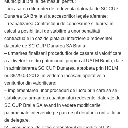
Municipiul Braila, de masuri pentru:
– încasarea diferentei de redeventa datorata de SC CUP
Dunarea SA Braila si a accesoriilor legale aferente;
– reanalizarea Contractului de concesiune si luarea in
calcul a posibilitatii de stabilire a unor penalitati
contractuale in caz de plata cu intarziere a redeventei
datorate de SC CUP Dunarea SA Braila;
– urmarirea finalizarii procedurilor de casare si valorificare
a activelor fixe din patrimoniul propriu al UATM Braila, date
in administrarea SC CUP Dunarea, aprobata prin HCLM
nr. 88/29.03.2012, in vederea incasarii operative a
veniturilor din valorificare;
– implementarea unor proceduri de lucru prin care sa se
stabileasca urmarirea cuantumului redeventei datorate de
SC CUP Braila SA avand in vedere modificarile
patrimoniale intervenite pe parcursul derularii contractului
de delegare.
h) Dispunerea, de catre ordonatorul de credite al UAT