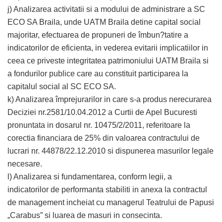
j) Analizarea activitatii si a modului de administrare a SC
ECO SA Braila, unde UATM Braila detine capital social
majoritar, efectuarea de propuneri de îmbun?tatire a
indicatorilor de eficienta, in vederea evitarii implicatiilor in
ceea ce priveste integritatea patrimoniului UATM Braila si
a fondurilor publice care au constituit participarea la
capitalul social al SC ECO SA.
k) Analizarea împrejurarilor in care s-a produs nerecurarea
Deciziei nr.2581/10.04.2012 a Curtii de Apel Bucuresti
pronuntata in dosarul nr. 10475/2/2011, referitoare la
corectia financiara de 25% din valoarea contractului de
lucrari nr. 44878/22.12.2010 si dispunerea masurilor legale
necesare.
l) Analizarea si fundamentarea, conform legii, a
indicatorilor de performanta stabiliti in anexa la contractul
de management incheiat cu managerul Teatrului de Papusi
„Carabus” si luarea de masuri in consecinta.