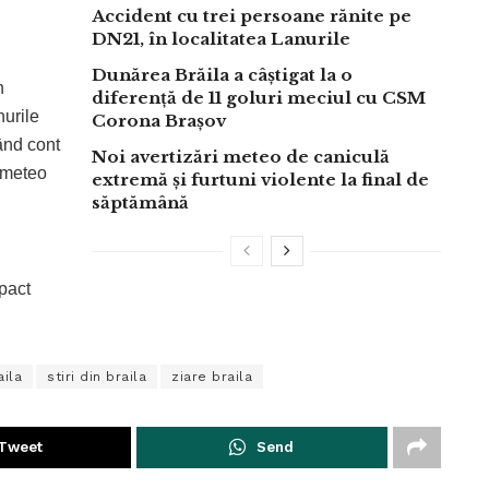
Accident cu trei persoane rănite pe
DN21, în localitatea Lanurile
Dunărea Brăila a câștigat la o
n
diferență de 11 goluri meciul cu CSM
nurile
Corona Brașov
ând cont
Noi avertizări meteo de caniculă
e meteo
extremă și furtuni violente la final de
săptămână
pact
aila
stiri din braila
ziare braila
Tweet
Send