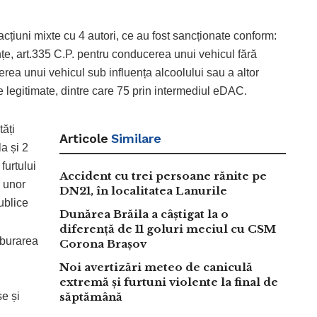
acțiuni mixte cu 4 autori, ce au fost sancționate conform:
lențe, art.335 C.P. pentru conducerea unui vehicul fără
ea unui vehicul sub influența alcoolului sau a altor
legitimate, dintre care 75 prin intermediul eDAC.
tăți
Articole
Similare
la și 2
furtului
Accident cu trei persoane rănite pe
a unor
DN21, în localitatea Lanurile
publice
Dunărea Brăila a câștigat la o
diferență de 11 goluri meciul cu CSM
lburarea
Corona Brașov
Noi avertizări meteo de caniculă
extremă și furtuni violente la final de
e și
săptămână