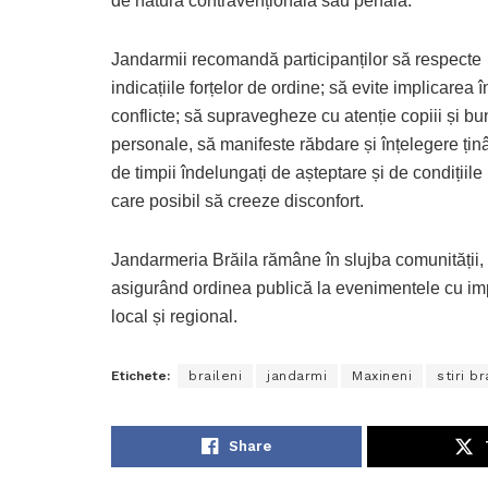
de natură contravențională sau penală.
Jandarmii recomandă participanților să respecte
indicațiile forțelor de ordine; să evite implicarea î
conflicte; să supravegheze cu atenție copiii și bu
personale, să manifeste răbdare și înțelegere țin
de timpii îndelungați de așteptare și de condițiil
care posibil să creeze disconfort.
Jandarmeria Brăila rămâne în slujba comunității,
asigurând ordinea publică la evenimentele cu im
local și regional.
Etichete:
braileni
jandarmi
Maxineni
stiri br
Share