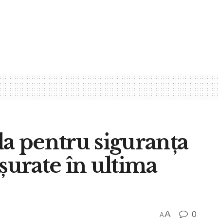
ăila pentru siguranța
șurate în ultima
A
0
A