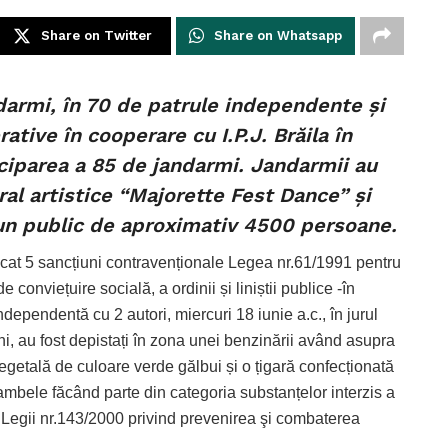
Share on Twitter
Share on Whatsapp
andarmi, în 70 de patrule independente și
ative în cooperare cu I.P.J. Brăila în
ciparea a 85 de jandarmi. Jandarmii au
ral artistice “Majorette Fest Dance” și
n public de aproximativ 4500 persoane.
icat 5 sancțiuni contravenționale Legea nr.61/1991 pentru
conviețuire socială, a ordinii și liniștii publice -în
ndependentă cu 2 autori, miercuri 18 iunie a.c., în jurul
ni, au fost depistați în zona unei benzinării având asupra
vegetală de culoare verde gălbui și o țigară confecționată
– ambele făcând parte din categoria substanțelor interzis a
 Legii nr.143/2000 privind prevenirea şi combaterea