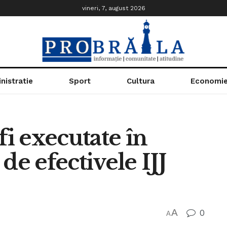
vineri, 7, august 2026
nistratie
Sport
Cultura
Economi
fi executate în
de efectivele IJJ
A
0
A