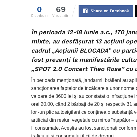
0
69
Share on Facebook
Distribuiri
Vizualizări
În perioada 12-18 iunie a.c., 170 j
mixte, au desfășurat 13 acțiuni oper
cadrul „Acțiunii BLOCADA” cu parti
fost prezenți la manifestările cultu
„SPOT 2.0 Concert Theo Rose” cu u
În perioada menționată, jandarmii brăileni au apl
sancționarea faptelor de încălcare a unor norme de 
valoare de 3600 lei și au constatat o infracțiune i
orei 20.00, când 2 bărbați de 20 și respectiv 31 a
lor -un plic autosigilant ce conținea o substanță 
artificial din resturi vegetale cu miros înțepător 
fi consumate. Aceștia au fost sancționați conform
traficului şi consumului ilicit de droguri.