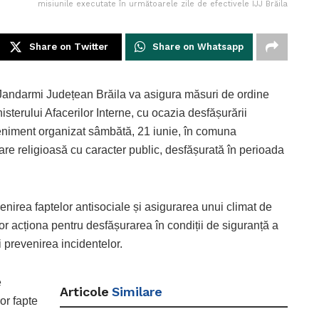
misiunile executate în următoarele zile de efectivele IJJ Brăila
Share on Twitter
Share on Whatsapp
 Jandarmi Județean Brăila va asigura măsuri de ordine
nisterului Afacerilor Interne, cu ocazia desfășurării
niment organizat sâmbătă, 21 iunie, în comuna
re religioasă cu caracter public, desfășurată în perioada
enirea faptelor antisociale și asigurarea unui climat de
vor acționa pentru desfășurarea în condiții de siguranță a
i prevenirea incidentelor.
e
Articole
Similare
or fapte