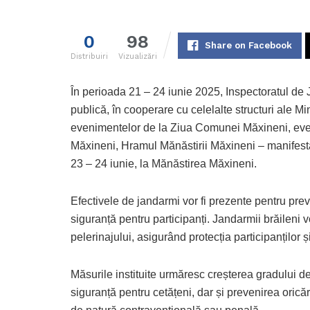
0
98
Share on Facebook
Distribuiri
Vizualizări
În perioada 21 – 24 iunie 2025, Inspectoratul de
publică, în cooperare cu celelalte structuri ale Mi
evenimentelor de la Ziua Comunei Măxineni, eve
Măxineni, Hramul Mănăstirii Măxineni – manifesta
23 – 24 iunie, la Mănăstirea Măxineni.
Efectivele de jandarmi vor fi prezente pentru prev
siguranță pentru participanți. Jandarmii brăileni 
pelerinajului, asigurând protecția participanților ș
Măsurile instituite urmăresc creșterea gradului d
siguranță pentru cetățeni, dar și prevenirea oricăr