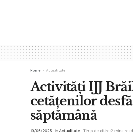
Home
Actualitate
Activități IJJ Br
cetățenilor desfă
săptămână
19/06/2025
in
Actualitate
Timp de citire:2 mins read