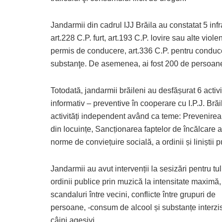
Jandarmii din cadrul IJJ Brăila au constatat 5 infr
art.228 C.P. furt, art.193 C.P. lovire sau alte vio
permis de conducere, art.336 C.P. pentru conducer
substanţe. De asemenea, ai fost 200 de persoane 
Totodată, jandarmii brăileni au desfășurat 6 activi
informativ – preventive în cooperare cu I.P.J. Brăi
activități independent având ca teme: Prevenirea 
din locuințe, Sancționarea faptelor de încălcare 
norme de conviețuire socială, a ordinii și liniștii 
Jandarmii au avut intervenții la sesizări pentru tu
ordinii publice prin muzică la intensitate maximă,
scandaluri între vecini, conflicte între grupuri de
persoane, -consum de alcool și substanțe interzis
câini agesivi.