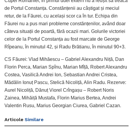
Cupei României, în primul duel extern nu a reușit să treacă
de Portul Constanța. Constănțenii au câștigat și meciul
retur, de la Făurei, cu același scor ca în tur. Echipa din
Făurei nu a pus mari probleme constănțenilor, având doar
câteva situații de poartă, fără ocazii mari. Golurile victoriei
celor de la Portul Constanța au fost marcate de George
Rîpeanu, în minutul 42, și Radu Brătianu, în minutul 90+3.
CS Făurei: Vlad Mihăescu – Gabriel Alexandru Niță, Dan
Florin Perca, Marian Spînu, Marian Mîță, Robert Alexandru
Costea, Vasilică Andrei Ion, Sebastian Andrei Cristea,
Mădălin Ionuț Pascu, Stelică Nicoliță, Alin Radu. Rezerve:
Aurel Nicoliță, Dănuț Viorel Crîngașu – Robert Noris
Zainea, Mihăiță Mustafa, Florin Marius Bertea, Andrei
Valentin Rusu, Marius Georgian Ciurea, Gabriel Cazan.
Articole
Similare