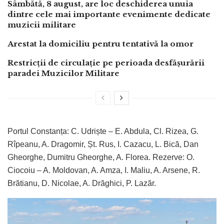
Sâmbătă, 8 august, are loc deschiderea unuia
dintre cele mai importante evenimente dedicate
muzicii militare
Arestat la domiciliu pentru tentativă la omor
Restricții de circulație pe perioada desfășurării
paradei Muzicilor Militare
Portul Constanța: C. Udriște – E. Abdula, Cl. Rizea, G.
Rîpeanu, A. Dragomir, Șt. Rus, I. Cazacu, L. Bică, Dan
Gheorghe, Dumitru Gheorghe, A. Florea. Rezerve: O.
Ciocoiu – A. Moldovan, A. Amza, I. Maliu, A. Arsene, R.
Brătianu, D. Nicolae, A. Drăghici, P. Lazăr.