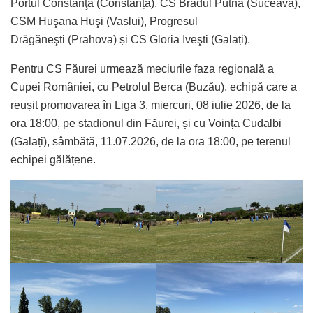
Portul Constanţa (Constanța), CS Bradul Putna (Suceava),
CSM Huşana Huşi (Vaslui), Progresul
Drăgăneşti (Prahova) și CS Gloria Iveşti (Galați).
Pentru CS Făurei urmează meciurile faza regională a
Cupei României, cu Petrolul Berca (Buzău), echipă care a
reușit promovarea în Liga 3, miercuri, 08 iulie 2026, de la
ora 18:00, pe stadionul din Făurei, și cu Voința Cudalbi
(Galați), sâmbătă, 11.07.2026, de la ora 18:00, pe terenul
echipei gălățene.