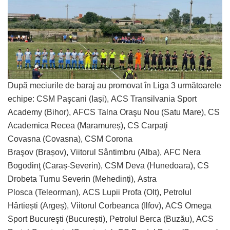
După meciurile de baraj au promovat în Liga 3 următoarele
echipe: CSM Paşcani (Iași), ACS Transilvania Sport
Academy (Bihor), AFCS Talna Oraşu Nou (Satu Mare), CS
Academica Recea (Maramureș), CS Carpaţi
Covasna (Covasna), CSM Corona
Braşov (Brașov), Viitorul Sântimbru (Alba), AFC Nera
Bogodinţ (Caraș-Severin), CSM Deva (Hunedoara), CS
Drobeta Turnu Severin (Mehedinți), Astra
Plosca (Teleorman), ACS Lupii Profa (Olt), Petrolul
Hârtiești (Argeș), Viitorul Corbeanca (Ilfov), ACS Omega
Sport Bucureşti (București), Petrolul Berca (Buzău), ACS