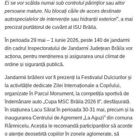
Ei se vor scălda numai sub controlul părinţilor sau altor
persoane mature. Nu blocați căile de acces destinate
autospecialelor de intervenție sau hidranții exteriori
”, a mai
precizat purtătorul de cuvânt al ISU Brăila.
În perioada 29 mai – 1 iunie 2026, peste 140 de jandarmi
din cadrul Inspectoratului de Jandarmi Județean Brăila vor
acționa, pentru menținerea și asigurarea unui climat de
ordine și siguranță publică.
Jandarmii brăileni vor fi prezenți la Festivalul Dulciurilor și
la activitățile dedicate Zilei Internaționale a Copilului,
organizate în Parcul Monument, la competiția sportivă de
îndemânare auto „Cupa MSC Brăila 2026 II”, desfășurată
în stațiunea Lacu Sărat în perioada 30-31 mai, precum și la
inaugurarea Centrului de Agrement „La Aguzi” din comuna
Râmnicelu. Aceștia le recomandă participanților să acorde
o atenție deosebită copiilor în zonele aglomerate, să