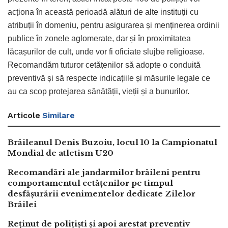
acționa în această perioadă alături de alte instituții cu
atribuții în domeniu, pentru asigurarea și menținerea ordinii
publice în zonele aglomerate, dar și în proximitatea
lăcașurilor de cult, unde vor fi oficiate slujbe religioase.
Recomandăm tuturor cetățenilor să adopte o conduită
preventivă și să respecte indicațiile și măsurile legale ce
au ca scop protejarea sănătății, vieții și a bunurilor.
Articole
Similare
Brăileanul Denis Buzoiu, locul 10 la Campionatul
Mondial de atletism U20
Recomandări ale jandarmilor brăileni pentru
comportamentul cetățenilor pe timpul
desfășurării evenimentelor dedicate Zilelor
Brăilei
Reținut de polițiști și apoi arestat preventiv