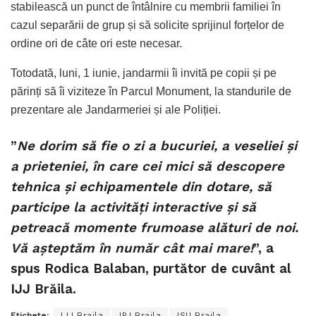
stabilească un punct de întâlnire cu membrii familiei în
cazul separării de grup și să solicite sprijinul forțelor de
ordine ori de câte ori este necesar.
Totodată, luni, 1 iunie, jandarmii îi invită pe copii și pe
părinți să îi viziteze în Parcul Monument, la standurile de
prezentare ale Jandarmeriei și ale Poliției.
”
Ne dorim să fie o zi a bucuriei, a veseliei și
a prieteniei, în care cei mici să descopere
tehnica și echipamentele din dotare, să
participe la activități interactive și să
petreacă momente frumoase alături de noi.
Vă așteptăm în număr cât mai mare!
”, a
spus Rodica Balaban, purtător de cuvânt al
IJJ Brăila.
Etichete:
IJJ Braila
IPJ Braila
ISU Braila