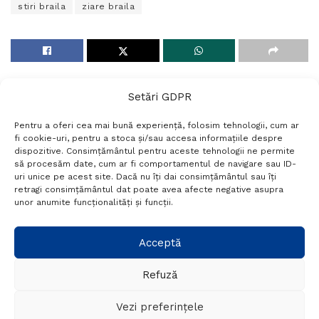
stiri braila
ziare braila
Setări GDPR
Pentru a oferi cea mai bună experiență, folosim tehnologii, cum ar
fi cookie-uri, pentru a stoca și/sau accesa informațiile despre
dispozitive. Consimțământul pentru aceste tehnologii ne permite
să procesăm date, cum ar fi comportamentul de navigare sau ID-
uri unice pe acest site. Dacă nu îți dai consimțământul sau îți
Termeni si conditii
Politică de confidențialitate
retragi consimțământul dat poate avea afecte negative asupra
Politica cookies
Setări GDPR
Contact
unor anumite funcționalități și funcții.
Telefon:
+40 788 760 194
Acceptă
Refuză
© Probr.ro 2022. Created by
I
MCreative.ro
.
Vezi preferințele