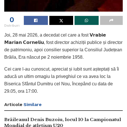
0
Distribuiri
Joi, 28 mai 2026, a decedat cel care a fost 𝗩𝗿𝗮𝗯𝗶𝗲
𝗠𝗮𝗿𝗶𝗮𝗻 𝗖𝗼𝗿𝗻𝗲𝗹𝗶𝘂, fost director achiziții publice și director
de patrimoniu, apoi consilier superior la Consiliul Județean
Brăila, Era născut pe 2 noiembrie 1958.
Cei care l-au cunoscut, apreciat și iubit sunt așteptați să îi
aducă un ultim omagiu la priveghiul ce va avea loc la
Biserica Sfântul Dumitru cel Nou, începând cu data de
29.05, ora 17:00.
Articole
Similare
Brăileanul Denis Buzoiu, locul 10 la Campionatul
Mondial de atletism U20