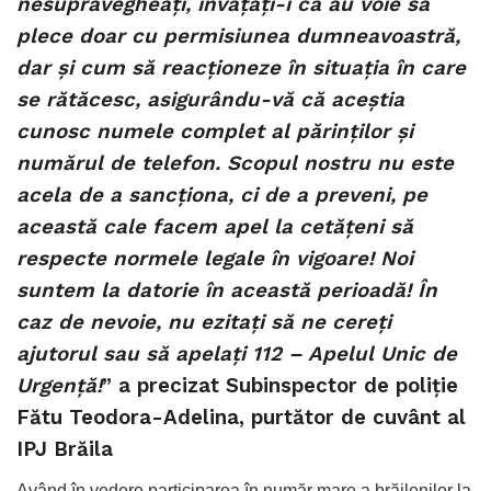
nesupravegheați, învățați-i că au voie să
plece doar cu permisiunea dumneavoastră,
dar și cum să reacționeze în situația în care
se rătăcesc, asigurându-vă că aceștia
cunosc numele complet al părinților și
numărul de telefon. Scopul nostru nu este
acela de a sancționa, ci de a preveni, pe
această cale facem apel la cetățeni să
respecte normele legale în vigoare! Noi
suntem la datorie în această perioadă! În
caz de nevoie, nu ezitați să ne cereți
ajutorul sau să apelaţi 112 – Apelul Unic de
Urgenţă!
” a precizat Subinspector de poliţie
Fătu Teodora-Adelina, purtător de cuvânt al
IPJ Brăila
Având în vedere participarea în număr mare a brăilenilor la