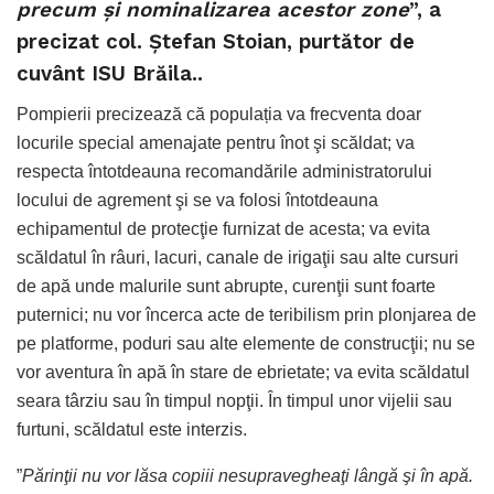
precum şi nominalizarea acestor zone
”, a
precizat col. Ștefan Stoian, purtător de
cuvânt ISU Brăila..
Pompierii precizează că populația va frecventa doar
locurile special amenajate pentru înot şi scăldat; va
respecta întotdeauna recomandările administratorului
locului de agrement şi se va folosi întotdeauna
echipamentul de protecţie furnizat de acesta; va evita
scăldatul în râuri, lacuri, canale de irigaţii sau alte cursuri
de apă unde malurile sunt abrupte, curenţii sunt foarte
puternici; nu vor încerca acte de teribilism prin plonjarea de
pe platforme, poduri sau alte elemente de construcţii; nu se
vor aventura în apă în stare de ebrietate; va evita scăldatul
seara târziu sau în timpul nopţii. În timpul unor vijelii sau
furtuni, scăldatul este interzis.
”
Părinţii nu vor lăsa copiii nesupravegheaţi lângă şi în apă.