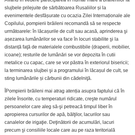
slujbele prilejuite de sărbătoarea Rusaliilor și la
evenimentele desfășurate cu ocazia Zilei Internaționale ale
Copilului, pompierii brăileni recomandă să se respecte
următoarele: în lăcașurile de cult sau acasă, aprinderea şi
așezarea lumânărilor se va face în locuri stabilite şi la
distanță faţă de materialele combustibile (draperii, mobilier,
icoane); resturile de lumânări se vor depozita în cutii
metalice cu capac, care se vor păstra în exteriorul bisericii;
la terminarea slujbei şi a programului în lăcașul de cult, se
sting lumânările și cărbunii din cădelniţă.
ÎPompierii brăileni mai atrag atenția asupra faptului că în
zilele însorite, cu temperaturi ridicate, creşte numărul
persoanelor care aleg să-şi petreacă timpul liber în
apropierea cursurilor de apă, bălţilor, lacurilor sau
canalelor de irigaţie. Deţinătorii de acumulări, lacuri
precum şi consiliile locale care au pe raza teritorială