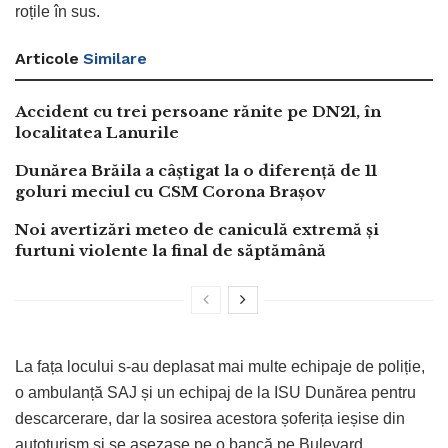
roțile în sus.
Articole
Similare
Accident cu trei persoane rănite pe DN21, în
localitatea Lanurile
Dunărea Brăila a câștigat la o diferență de 11
goluri meciul cu CSM Corona Brașov
Noi avertizări meteo de caniculă extremă și
furtuni violente la final de săptămână
La fața locului s-au deplasat mai multe echipaje de poliție,
o ambulanță SAJ și un echipaj de la ISU Dunărea pentru
descarcerare, dar la sosirea acestora șoferița ieșise din
autoturism și se așezase pe o bancă pe Bulevard.