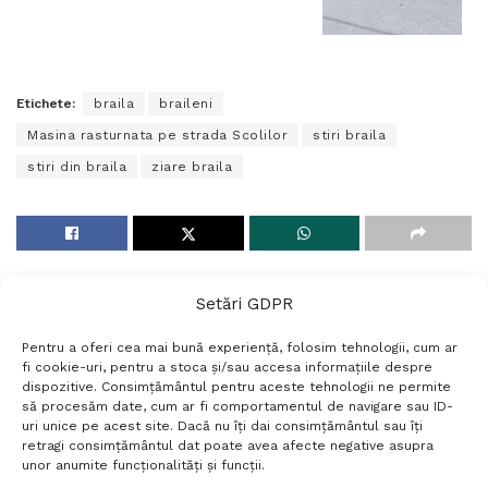
Etichete:
braila
braileni
Masina rasturnata pe strada Scolilor
stiri braila
stiri din braila
ziare braila
Setări GDPR
Pentru a oferi cea mai bună experiență, folosim tehnologii, cum ar
fi cookie-uri, pentru a stoca și/sau accesa informațiile despre
dispozitive. Consimțământul pentru aceste tehnologii ne permite
să procesăm date, cum ar fi comportamentul de navigare sau ID-
uri unice pe acest site. Dacă nu îți dai consimțământul sau îți
Termeni si conditii
Politică de confidențialitate
retragi consimțământul dat poate avea afecte negative asupra
Politica cookies
Setări GDPR
Contact
unor anumite funcționalități și funcții.