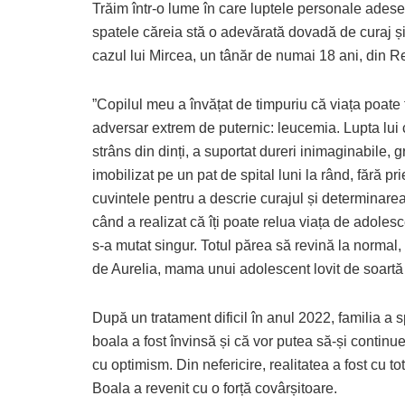
Trăim într-o lume în care luptele personale ades
spatele căreia stă o adevărată dovadă de curaj și 
cazul lui Mircea, un tânăr de numai 18 ani, din R
”Copilul meu a învățat de timpuriu că viața poate f
adversar extrem de puternic: leucemia. Lupta lui
strâns din dinți, a suportat dureri inimaginabile, g
imobilizat pe un pat de spital luni la rând, fără pr
cuvintele pentru a descrie curajul și determinarea 
când a realizat că îți poate relua viața de adolesc
s-a mutat singur. Totul părea să revină la normal,
de Aurelia, mama unui adolescent lovit de soartă 
După un tratament dificil în anul 2022, familia a 
boala a fost învinsă și că vor putea să-și continue
cu optimism. Din nefericire, realitatea a fost cu tot
Boala a revenit cu o forță covârșitoare.