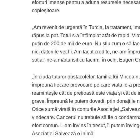
eforturi imense pentru a aduna resursele necesar
copleșitoare.
„Am revenit de urgență în Turcia, la tratament, im
răpus la pat. Totul s-a întâmplat atât de rapid. V
puțin de 200 de mii de euro. Nu știu cum o să fa
nici datoriile vechi. Am făcut credite, ne-am împru
soția.” ne-a mărturisit cu lacrimi în ochi, Eugen 
„În ciuda tuturor obstacolelor, familia lui Mircea n
împreună fiecare provocare pe care viața le-a preg
reamintește cât de prețioasă este viața și cât de i
grave. Împreună le putem dovedi, prin donațiile 
Orice sumă virată în conturile Asociației „Salve
vindecare. Cancerul nu trebuie să fie o condamnar
efort comun. L-am învins în trecut, îl putem învi
Asociației Salvează o inimă.