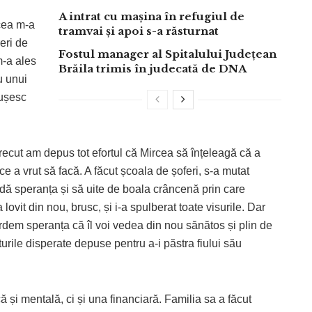
A intrat cu mașina în refugiul de
rcea m-a
tramvai și apoi s-a răsturnat
eri de
Fostul manager al Spitalului Județean
-a ales
Brăila trimis în judecată de DNA
u unui
bușesc
trecut am depus tot efortul că Mircea să înțeleagă că a
rice a vrut să facă. A făcut școala de șoferi, s-a mutat
iardă speranța și să uite de boala crâncenă prin care
 lovit din nou, brusc, și i-a spulberat toate visurile. Dar
rdem speranța că îl voi vedea din nou sănătos și plin de
rturile disperate depuse pentru a-i păstra fiului său
 și mentală, ci și una financiară. Familia sa a făcut