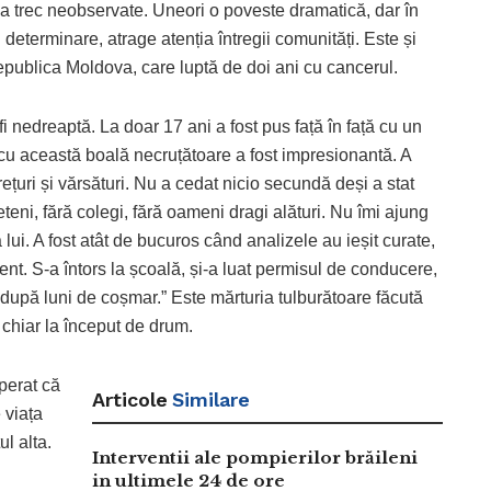
ea trec neobservate. Uneori o poveste dramatică, dar în
determinare, atrage atenția întregii comunități. Este și
epublica Moldova, care luptă de doi ani cu cancerul.
i nedreaptă. La doar 17 ani a fost pus față în față cu un
 cu această boală necruțătoare a fost impresionantă. A
rețuri și vărsături. Nu a cedat nicio secundă deși a stat
ieteni, fără colegi, fără oameni dragi alături. Nu îmi ajung
lui. A fost atât de bucuros când analizele au ieșit curate,
ent. S-a întors la școală, și-a luat permisul de conducere,
 după luni de coșmar.” Este mărturia tulburătoare făcută
chiar la început de drum.
sperat că
Articole
Similare
 viața
ul alta.
Interventii ale pompierilor brăileni
in ultimele 24 de ore