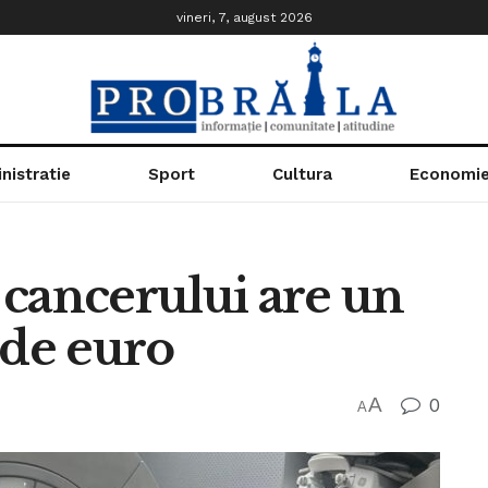
vineri, 7, august 2026
nistratie
Sport
Cultura
Economi
 cancerului are un
 de euro
A
0
A