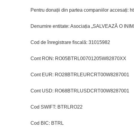
Pentru donații din partea companiilor accesați: 
Denumire entitate: Asociația „SALVEAZĂ O INIM
Cod de înregistrare fiscală: 31015982
Cont RON: RO05BTRL00701205W82870XX
Cont EUR: RO28BTRLEURCRT00W8287001
Cont USD: RO68BTRLUSDCRT00W8287001
Cod SWIFT: BTRLRO22
Cod BIC: BTRL