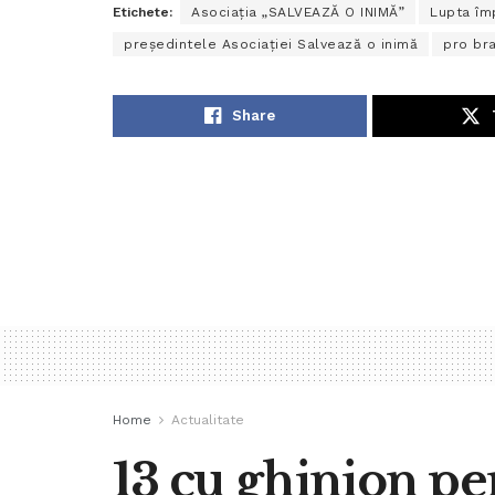
Etichete:
Asociația „SALVEAZĂ O INIMĂ”
Lupta îm
președintele Asociației Salvează o inimă
pro bra
Share
Home
Actualitate
13 cu ghinion pen