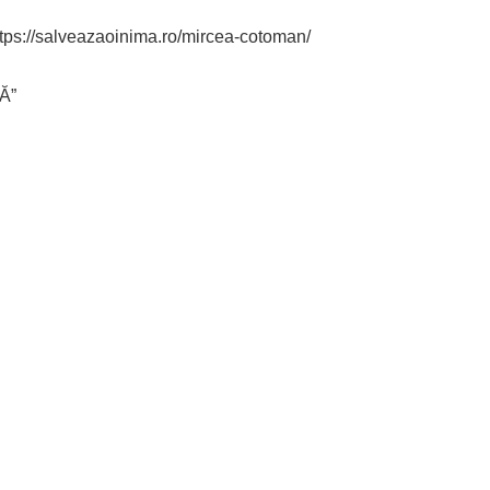
https://salveazaoinima.ro/mircea-cotoman/
Ă”