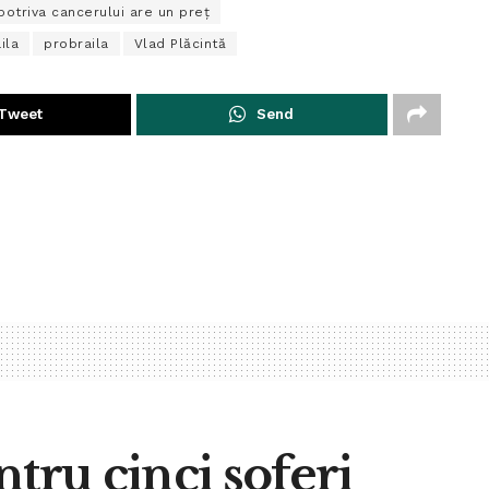
potriva cancerului are un preț
ila
probraila
Vlad Plăcintă
Tweet
Send
tru cinci șoferi