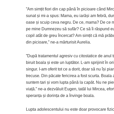
”Am simțit fiori din cap până în picioare când Mi
sunat și mi-a spus: Mama, eu iarăși am febră, dur
oase și scuip ceva negru. De ce, mama? De ce m
pe mine Dumnezeu să sufăr? Ce să îi răspund e
copil atât de greu încercat? Am simțit că mă pră
din picioare,” ne-a mărturisit Aurelia.
”După tratamentul agresiv cu citostatice de anul 
biruit boala și este un luptător. L-am sprijinit în o
singur. I-am oferit tot ce a dorit, doar să nu își p
trecuse. Din păcate fericirea a fost scurta. Boala a
suntem tari și vom lupta până la capăt. Nu ne pie
viață.” ne-a dezvăluit Eugen, tatăl lui Mircea, efo
speranța și dorința de a învinge boala.
Lupta adolescentului nu este doar provocare fizică