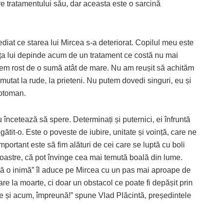
e tratamentului său, dar aceasta este o sarcină
ediat ce starea lui Mircea s-a deteriorat. Copilul meu este
iața lui depinde acum de un tratament ce costă nu mai
cem rost de o sumă atât de mare. Nu am reușit să achităm
mutat la rude, la prieteni. Nu putem dovedi singuri, eu și
Cotoman.
u încetează să spere. Determinați și puternici, ei înfruntă
ătit-o. Este o poveste de iubire, unitate și voință, care ne
mportant este să fim alături de cei care se luptă cu boli
noastre, că pot învinge cea mai temută boală din lume.
ază o inimă” îl aduce pe Mircea cu un pas mai aproape de
e la moarte, ci doar un obstacol ce poate fi depășit prin
nge și acum, împreună!” spune Vlad Plăcintă, președintele