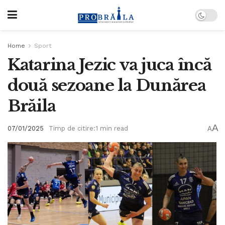
Home
Sport
Katarina Jezic va juca încă
două sezoane la Dunărea
Brăila
A
07/01/2025
Timp de citire:1 min read
A