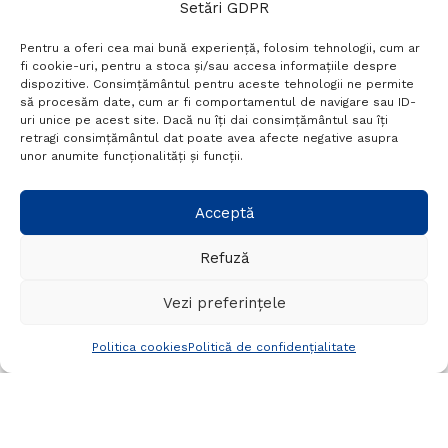
Setări GDPR
Pentru a oferi cea mai bună experiență, folosim tehnologii, cum ar
fi cookie-uri, pentru a stoca și/sau accesa informațiile despre
dispozitive. Consimțământul pentru aceste tehnologii ne permite
să procesăm date, cum ar fi comportamentul de navigare sau ID-
uri unice pe acest site. Dacă nu îți dai consimțământul sau îți
retragi consimțământul dat poate avea afecte negative asupra
unor anumite funcționalități și funcții.
Home
Actualitate
În ziua de Bobotează,
Acceptă
polițiștii brăileni au
Refuză
organizat 15 acțiuni și au
Vezi preferințele
intervenit la 43 de
Politica cookies
Politică de confidențialitate
evenimente
A
07/01/2025
Timp de citire:2 mins read
A