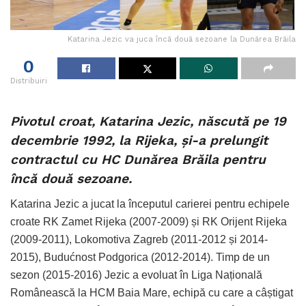
Katarina Jezic va juca încă două sezoane la Dunărea Brăila
0
Distribuiri
Pivotul croat, Katarina Jezic, născută pe 19
decembrie 1992, la Rijeka, și-a prelungit
contractul cu HC Dunărea Brăila pentru
încă două sezoane.
Katarina Jezic a jucat la începutul carierei pentru echipele
croate RK Zamet Rijeka (2007-2009) și RK Orijent Rijeka
(2009-2011), Lokomotiva Zagreb (2011-2012 și 2014-
2015), Budućnost Podgorica (2012-2014). Timp de un
sezon (2015-2016) Jezic a evoluat în Liga Națională
Românească la HCM Baia Mare, echipă cu care a câștigat