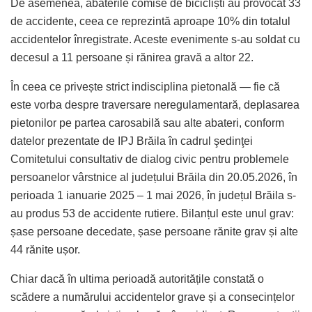
De asemenea, abaterile comise de bicicliști au provocat 33
de accidente, ceea ce reprezintă aproape 10% din totalul
accidentelor înregistrate. Aceste evenimente s-au soldat cu
decesul a 11 persoane și rănirea gravă a altor 22.
În ceea ce privește strict indisciplina pietonală — fie că
este vorba despre traversare neregulamentară, deplasarea
pietonilor pe partea carosabilă sau alte abateri, conform
datelor prezentate de IPJ Brăila în cadrul şedinţei
Comitetului consultativ de dialog civic pentru problemele
persoanelor vârstnice al județului Brăila din 20.05.2026, în
perioada 1 ianuarie 2025 – 1 mai 2026, în județul Brăila s-
au produs 53 de accidente rutiere. Bilanțul este unul grav:
șase persoane decedate, șase persoane rănite grav și alte
44 rănite ușor.
Chiar dacă în ultima perioadă autoritățile constată o
scădere a numărului accidentelor grave și a consecințelor