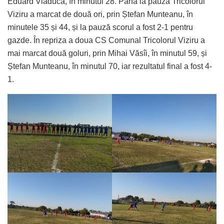
Eduard Vlăducă, în minutul 28. Până la pauză Tricolorul
Viziru a marcat de două ori, prin Ștefan Munteanu, în
minutele 35 și 44, și la pauză scorul a fost 2-1 pentru
gazde. În repriza a doua CS Comunal Tricolorul Viziru a
mai marcat două goluri, prin Mihai Văsîi, în minutul 59, și
Ștefan Munteanu, în minutul 70, iar rezultatul final a fost 4-
1.