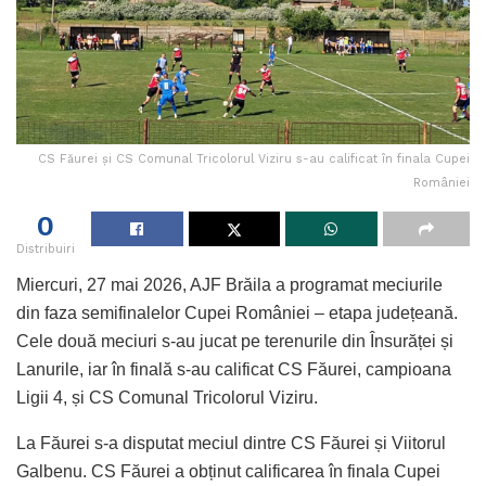
CS Făurei și CS Comunal Tricolorul Viziru s-au calificat în finala Cupei
României
0
Distribuiri
Miercuri, 27 mai 2026, AJF Brăila a programat meciurile
din faza semifinalelor Cupei României – etapa județeană.
Cele două meciuri s-au jucat pe terenurile din Însurăței și
Lanurile, iar în finală s-au calificat CS Făurei, campioana
Ligii 4, și CS Comunal Tricolorul Viziru.
La Făurei s-a disputat meciul dintre CS Făurei și Viitorul
Galbenu. CS Făurei a obținut calificarea în finala Cupei