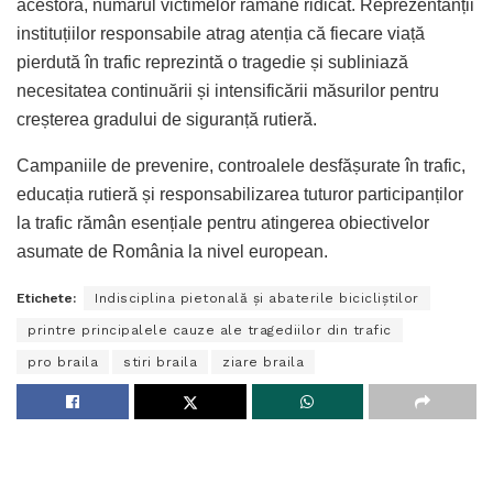
acestora, numărul victimelor rămâne ridicat. Reprezentanții
instituțiilor responsabile atrag atenția că fiecare viață
pierdută în trafic reprezintă o tragedie și subliniază
necesitatea continuării și intensificării măsurilor pentru
creșterea gradului de siguranță rutieră.
Campaniile de prevenire, controalele desfășurate în trafic,
educația rutieră și responsabilizarea tuturor participanților
la trafic rămân esențiale pentru atingerea obiectivelor
asumate de România la nivel european.
Etichete:
Indisciplina pietonală și abaterile bicicliștilor
printre principalele cauze ale tragediilor din trafic
pro braila
stiri braila
ziare braila