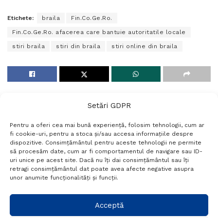
Etichete:
braila
Fin.Co.Ge.Ro.
Fin.Co.Ge.Ro. afacerea care bantuie autoritatile locale
stiri braila
stiri din braila
stiri online din braila
Setări GDPR
Pentru a oferi cea mai bună experiență, folosim tehnologii, cum ar
fi cookie-uri, pentru a stoca și/sau accesa informațiile despre
dispozitive. Consimțământul pentru aceste tehnologii ne permite
să procesăm date, cum ar fi comportamentul de navigare sau ID-
uri unice pe acest site. Dacă nu îți dai consimțământul sau îți
Termeni si conditii
Politică de confidențialitate
retragi consimțământul dat poate avea afecte negative asupra
Politica cookies
Setări GDPR
Contact
unor anumite funcționalități și funcții.
Telefon:
+40 788 760 194
Acceptă