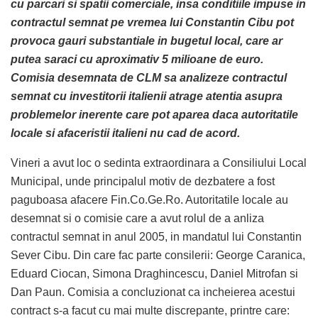
cu parcari si spatii comerciale, insa conditiile impuse in
contractul semnat pe vremea lui Constantin Cibu pot
provoca gauri substantiale in bugetul local, care ar
putea saraci cu aproximativ 5 milioane de euro.
Comisia desemnata de CLM sa analizeze contractul
semnat cu investitorii italienii atrage atentia asupra
problemelor inerente care pot aparea daca autoritatile
locale si afaceristii italieni nu cad de acord.
Vineri a avut loc o sedinta extraordinara a Consiliului Local
Municipal, unde principalul motiv de dezbatere a fost
paguboasa afacere Fin.Co.Ge.Ro. Autoritatile locale au
desemnat si o comisie care a avut rolul de a anliza
contractul semnat in anul 2005, in mandatul lui Constantin
Sever Cibu. Din care fac parte consilerii: George Caranica,
Eduard Ciocan, Simona Draghincescu, Daniel Mitrofan si
Dan Paun. Comisia a concluzionat ca incheierea acestui
contract s-a facut cu mai multe discrepante, printre care: