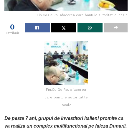
Fin.Co.Ge.Ro. afacerea care bantuie autoritatile locale
0
Distribuiri
Fin.Co.Ge.Ro. afacerea
care bantuie autoritatile
locale
De peste 7 ani, grupul de investitori italieni promite ca
va realiza un complex multifunctional pe faleza Dunarii,