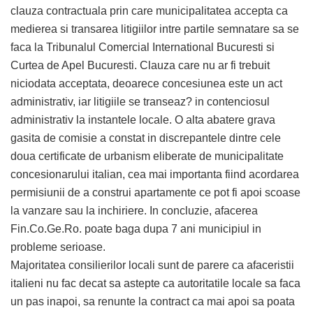
clauza contractuala prin care municipalitatea accepta ca
medierea si transarea litigiilor intre partile semnatare sa se
faca la Tribunalul Comercial International Bucuresti si
Curtea de Apel Bucuresti. Clauza care nu ar fi trebuit
niciodata acceptata, deoarece concesiunea este un act
administrativ, iar litigiile se transeaz? in contenciosul
administrativ la instantele locale. O alta abatere grava
gasita de comisie a constat in discrepantele dintre cele
doua certificate de urbanism eliberate de municipalitate
concesionarului italian, cea mai importanta fiind acordarea
permisiunii de a construi apartamente ce pot fi apoi scoase
la vanzare sau la inchiriere. In concluzie, afacerea
Fin.Co.Ge.Ro. poate baga dupa 7 ani municipiul in
probleme serioase.
Majoritatea consilierilor locali sunt de parere ca afaceristii
italieni nu fac decat sa astepte ca autoritatile locale sa faca
un pas inapoi, sa renunte la contract ca mai apoi sa poata