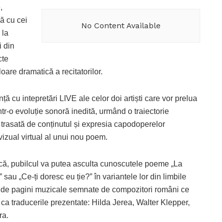
,
nă cu cei
No Content Available
 la
i din
cte
are dramatică a recitatorilor.
ță cu intepretări LIVE ale celor doi artiști care vor prelua
ntr-o evoluție sonoră inedită, urmând o traiectorie
 trasată de conținutul și expresia capodoperelor
vizual virtual al unui nou poem.
zică, pubilcul va putea asculta cunoscutele poeme „La
” sau „Ce-ți doresc eu ție?” în variantele lor din limbile
e de pagini muzicale semnate de compozitori români ce
ca traducerile prezentate: Hilda Jerea, Walter Klepper,
ra.