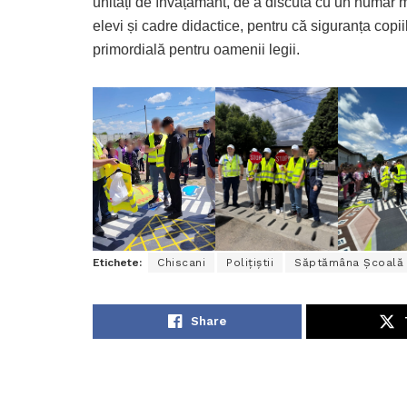
unități de învățământ, de a discuta cu un număr 
elevi și cadre didactice, pentru că siguranța copii
primordială pentru oamenii legii.
Etichete:
Chiscani
Polițiștii
Săptămâna Școală î
Share