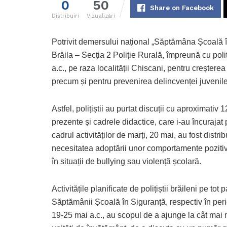
0
50
Share on Facebook
Distribuiri
Vizualizări
Potrivit demersului național „Săptămâna Școală în S
Brăila – Secția 2 Poliție Rurală, împreună cu poliți
a.c., pe raza localității Chiscani, pentru creșterea
precum și pentru prevenirea delincvenței juvenile 
Astfel, polițiștii au purtat discuții cu aproximativ 
prezente și cadrele didactice, care i-au încurajat 
cadrul activităților de marți, 20 mai, au fost distri
necesitatea adoptării unor comportamente pozitive
în situații de bullying sau violență școlară.
Activitățile planificate de polițiștii brăileni pe tot 
Săptămânii Școală în Siguranță, respectiv în per
19-25 mai a.c., au scopul de a ajunge la cât mai 