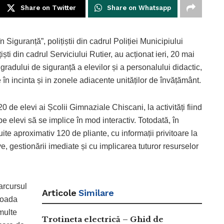
Share on Twitter
Share on Whatsapp
iguranță”, polițiștii din cadrul Poliției Municipiului
ști din cadrul Serviciului Rutier, au acționat ieri, 20 mai
 gradului de siguranță a elevilor și a personalului didactic,
în incinta și in zonele adiacente unităților de învățământ.
120 de elevi ai Școlii Gimnaziale Chiscani, la activități fiind
pe elevi să se implice în mod interactiv. Totodată, în
buite aproximativ 120 de pliante, cu informații privitoare la
, gestionării imediate și cu implicarea tuturor resurselor
parcursul
Articole
Similare
ioada
multe
Trotineta electrică – Ghid de