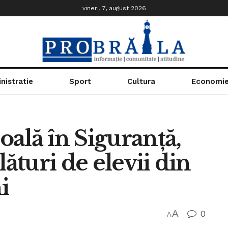
vineri, 7, august 2026
nistratie
Sport
Cultura
Economi
ală în Siguranță,
alături de elevii din
i
A
0
A