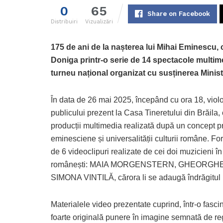
0
65
Share on Facebook
Distribuiri
Vizualizări
175 de ani de la nașterea lui Mihai Eminescu, c
Doniga printr-o serie de 14 spectacole multime
turneu național organizat cu susținerea Ministe
În data de 26 mai 2025, începând cu ora 18, violo
publicului prezent la Casa Tineretului din Brăila
producții multimedia realizată după un concept pr
eminesciene și universalității culturii române. F
de 6 videoclipuri realizate de cei doi muzicieni 
românești: MAIA MORGENSTERN, GHEORGHE
SIMONA VINTILĂ, cărora li se adaugă îndrăgitul
Materialele video prezentate cuprind, într-o fasci
foarte originală punere în imagine semnată de r