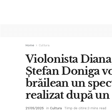
Home
Cultura
Violonista Diana 
Ștefan Doniga vo
brăilean un spe
realizat după un
21/05/2025
in
Cultura
Timp de citire:3 mins read