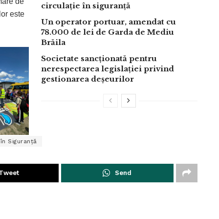
mare de
circulație în siguranță
lor este
Un operator portuar, amendat cu
78.000 de lei de Garda de Mediu
Brăila
Societate sancționată pentru
nerespectarea legislației privind
gestionarea deșeurilor
n Siguranță
Tweet
Send