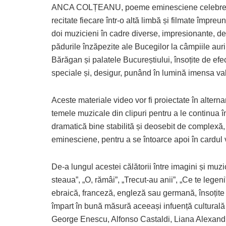
ANCA COLȚEANU, poeme eminesciene celebre
recitate fiecare într-o altă limbă și filmate împreu
doi muzicieni în cadre diverse, impresionante, de
pădurile înzăpezite ale Bucegilor la câmpiile auri
Bărăgan și palatele Bucureștiului, însoțite de efe
speciale și, desigur, punând în lumină imensa valo
Aceste materiale video vor fi proiectate în alternan
temele muzicale din clipuri pentru a le continua î
dramatică bine stabilită și deosebit de complexă,
eminesciene, pentru a se întoarce apoi în cardul 
De-a lungul acestei călătorii între imagini și mu
steaua”, „O, rămâi”, „Trecut-au anii”, „Ce te legeni
ebraică, franceză, engleză sau germană, însoțit
împart în bună măsură aceeași infuență culturală 
George Enescu, Alfonso Castaldi, Liana Alexand