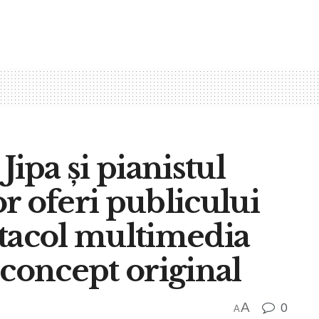
Jipa și pianistul
r oferi publicului
ctacol multimedia
 concept original
A
0
A