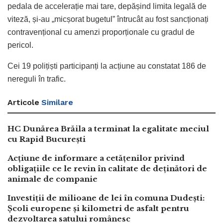
pedala de accelerație mai tare, depășind limita legală de
viteză, și-au „micșorat bugetul” întrucât au fost sancționați
contravențional cu amenzi proporționale cu gradul de
pericol.
Cei 19 polițiști participanți la acțiune au constatat 186 de
nereguli în trafic.
Articole
Similare
HC Dunărea Brăila a terminat la egalitate meciul
cu Rapid București
Acțiune de informare a cetățenilor privind
obligațiile ce le revin în calitate de deținători de
animale de companie
Investiții de milioane de lei în comuna Dudești:
Școli europene și kilometri de asfalt pentru
dezvoltarea satului românesc