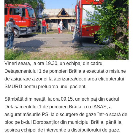
Vineri seara, la ora 19.30, un echipaj din cadrul
Detașamentului 1 de pompieri Brăila a executat o misiune
de asigurare a zonei la aterizarea/decolarea elicopterului
SMURD pentru preluarea unui pacient.
Sâmbătă dimineață, la ora 09.15, un echipaj din cadrul
Detașamentului 1 de pompieri Brăila, cu o ASAS, a
asigurat măsurile PSI la o scurgere de gaze într-o scară de
bloc pe b-dul Dorobanților din municipiul Brăila, până la
sosirea echipei de intervenție a distribuitorului de gaze.