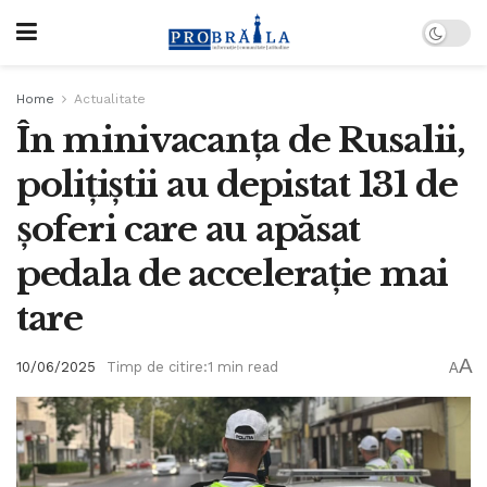
Home
Actualitate
În minivacanța de Rusalii,
polițiștii au depistat 131 de
șoferi care au apăsat
pedala de accelerație mai
tare
A
10/06/2025
Timp de citire:1 min read
A