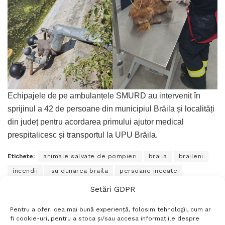
Echipajele de pe ambulanțele SMURD au intervenit în
sprijinul a 42 de persoane din municipiul Brăila și localități
din județ pentru acordarea primului ajutor medical
prespitalicesc și transportul la UPU Brăila.
Etichete:
animale salvate de pompieri
braila
braileni
incendii
isu dunarea braila
persoane inecate
stiri braila
ziare braila
Setări GDPR
Pentru a oferi cea mai bună experiență, folosim tehnologii, cum ar
fi cookie-uri, pentru a stoca și/sau accesa informațiile despre