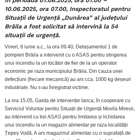
În perioada 07.06.2025, ora 07.00 –
10.06.2025, ora 07.00, Inspectoratul pentru
Situaţii de Urgenţă „Dunărea” al județului
Brăila a fost solicitat să intervină la 54
situații de urgență.
Vineri, 6 iunie a.c., la ora 09.40, Detașamentul 1 de
pompieri Brăila a intervenit cu o ASAS pentru stingerea
unui incendiu la un tocător de fier de la un operator
economic pe raza municipiului Brăila. Din cauza unei
defecțiuni (frecare mecanică) au ars cca. 1000 kg deșeuri
industriale. Nu s-au înregistrat victime.
La ora 15.05, Garda de intervenție Ianca, în cooperare cu
Serviciul Voluntar pentru Situații de Urgență Movila Miresii,
au intervenit cu trei ASAS pentru limitarea și lichidarea
unui incendiu la un magazin alimentar pe raza localității
Țepeș Vodă. A ars magazinul alimentar cu o suprafață de