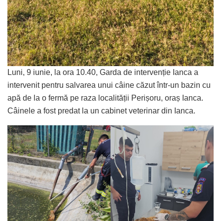
Luni, 9 iunie, la ora 10.40, Garda de intervenție Ianca a
intervenit pentru salvarea unui câine căzut într-un bazin cu
apă de la o fermă pe raza localității Perișoru, oraș Ianca.
Câinele a fost predat la un cabinet veterinar din Ianca.