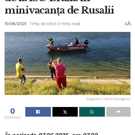
minivacanța de Rusalii
A
10/06/2025
Timp de citire:3 mins read
A
Degajare inecat Baraganu
0
Distribuiri