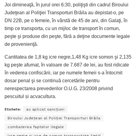
Joi dimineaţă, în jurul orei 6:30, poliţişti din cadrul Biroului
Judeţean al Poliţiei Transporturi Brăila au depistat-o, pe
DN 22B, pe o femeie, în vârstă de 45 de ani, din Galaţi, în
timp ce transporta, cu un mijloc de transport în comun,
peşte şi produse din peşte, fără a deţine documente legale
de provenienţă.
Cantitatea de 1,8 kg icre negre,1,48 Kg icre somon şi 2,135
kg peşte afumat, în valoare de 7.687 de lei, au fost ridicate
în vederea confiscării, iar pe numele femeii s-a întocmit
dosar penal şi se continuă cercetările pentru
nerespectarea prevederilor O.U.G. 23/2008 privind
pescuitul și acvacultura.
Etichete:
au aplicat sancţiuni
Biroului Judeţean al Poliţiei Transporturi Brăila
combaterea faptelor ilegale
Icre negre si icre de somon transportate ilegal