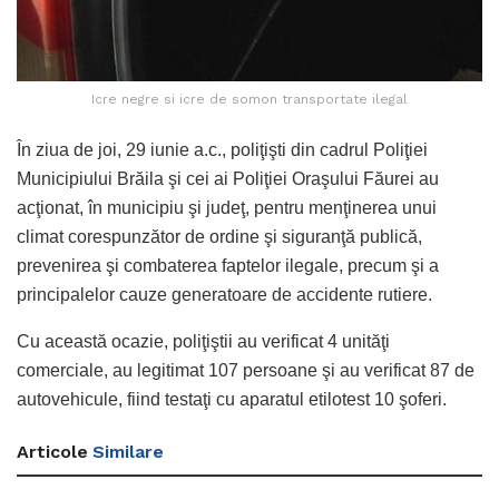
Icre negre si icre de somon transportate ilegal
În ziua de joi, 29 iunie a.c., poliţişti din cadrul Poliţiei
Municipiului Brăila şi cei ai Poliţiei Oraşului Făurei au
acţionat, în municipiu şi judeţ, pentru menţinerea unui
climat corespunzător de ordine şi siguranţă publică,
prevenirea şi combaterea faptelor ilegale, precum şi a
principalelor cauze generatoare de accidente rutiere.
Cu această ocazie, poliţiştii au verificat 4 unităţi
comerciale, au legitimat 107 persoane şi au verificat 87 de
autovehicule, fiind testaţi cu aparatul etilotest 10 şoferi.
Articole
Similare