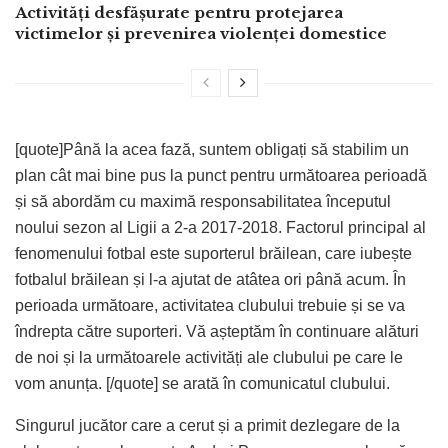
Activități desfășurate pentru protejarea
victimelor și prevenirea violenței domestice
[quote]Până la acea fază, suntem obligați să stabilim un
plan cât mai bine pus la punct pentru următoarea perioadă
și să abordăm cu maximă responsabilitatea începutul
noului sezon al Ligii a 2-a 2017-2018. Factorul principal al
fenomenului fotbal este suporterul brăilean, care iubește
fotbalul brăilean și l-a ajutat de atâtea ori până acum. În
perioada următoare, activitatea clubului trebuie și se va
îndrepta către suporteri. Vă așteptăm în continuare alături
de noi și la următoarele activități ale clubului pe care le
vom anunța. [/quote] se arată în comunicatul clubului.
Singurul jucător care a cerut și a primit dezlegare de la