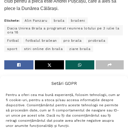
club pentru a pleca este Andrei Pușcașu, care a ales să
plece la Dunărea Călărași.
Etichete:
Alin Panzaru
braila
braileni
Dacia Unirea Braila a programat reunirea lotului pe 3 iulie la
ora 18
Fotbal
fotbalul brailean
pro braila
probraila
sport
stiri online din braila
ziare braila
Setări GDPR
Pentru a oferi cea mai bună experiență, folosim tehnologii, cum ar
fi cookie-uri, pentru a stoca și/sau accesa informațiile despre
dispozitive. Consimțământul pentru aceste tehnologii ne permite
să procesăm date, cum ar fi comportamentul de navigare sau ID-
uri unice pe acest site. Dacă nu îți dai consimțământul sau îți
Termeni si conditii
Politică de confidențialitate
retragi consimțământul dat poate avea afecte negative asupra
Politica cookies
Setări GDPR
Contact
unor anumite funcționalități și funcții.