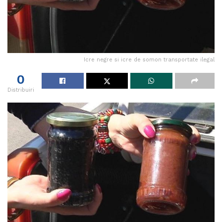
Icre negre si icre de somon transportate ilegal
0
Distribuiri