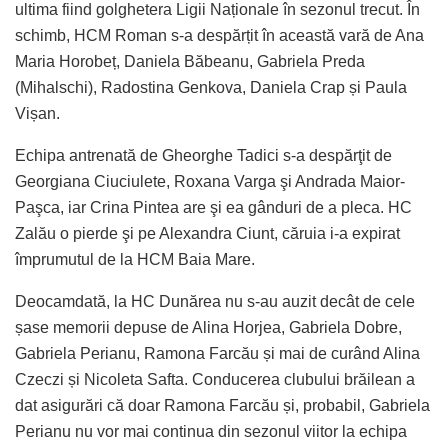
ultima fiind golghetera Ligii Naționale în sezonul trecut. În
schimb, HCM Roman s-a despărțit în această vară de Ana
Maria Horobeț, Daniela Băbeanu, Gabriela Preda
(Mihalschi), Radostina Genkova, Daniela Crap și Paula
Vișan.
Echipa antrenată de Gheorghe Tadici s-a despărţit de
Georgiana Ciuciulete, Roxana Varga şi Andrada Maior-
Paşca, iar Crina Pintea are şi ea gânduri de a pleca. HC
Zalău o pierde şi pe Alexandra Ciunt, căruia i-a expirat
împrumutul de la HCM Baia Mare.
Deocamdată, la HC Dunărea nu s-au auzit decât de cele
șase memorii depuse de Alina Horjea, Gabriela Dobre,
Gabriela Perianu, Ramona Farcău și mai de curând Alina
Czeczi și Nicoleta Safta. Conducerea clubului brăilean a
dat asigurări că doar Ramona Farcău și, probabil, Gabriela
Perianu nu vor mai continua din sezonul viitor la echipa