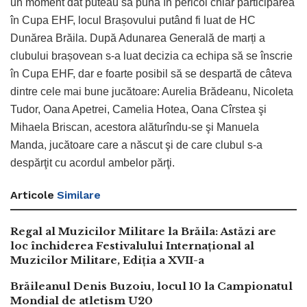
un moment dat puteau să pună în pericol chiar participarea
în Cupa EHF, locul Brașovului putând fi luat de HC
Dunărea Brăila. După Adunarea Generală de marți a
clubului brașovean s-a luat decizia ca echipa să se înscrie
în Cupa EHF, dar e foarte posibil să se despartă de câteva
dintre cele mai bune jucătoare: Aurelia Brădeanu, Nicoleta
Tudor, Oana Apetrei, Camelia Hotea, Oana Cîrstea şi
Mihaela Briscan, acestora alăturîndu-se şi Manuela
Manda, jucătoare care a născut şi de care clubul s-a
despărţit cu acordul ambelor părţi.
Articole
Similare
Regal al Muzicilor Militare la Brăila: Astăzi are
loc închiderea Festivalului Internațional al
Muzicilor Militare, Ediția a XVII-a
Brăileanul Denis Buzoiu, locul 10 la Campionatul
Mondial de atletism U20