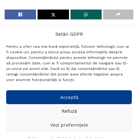
Setări GDPR
Pentru a oferi cea mai bună experiență, folosim tehnologii, cum ar
fi cookie-uri, pentru a stoca și/sau accesa informațiile despre
dispozitive. Consimțământul pentru aceste tehnologii ne permite
să procesăm date, cum ar fi comportamentul de navigare sau ID-
uri unice pe acest site. Dacă nu îți dai consimțământul sau îți
Termeni si conditii
Politică de confidențialitate
retragi consimțământul dat poate avea afecte negative asupra
Politica cookies
Setări GDPR
Contact
unor anumite funcționalități și funcții.
Acceptă
Telefon:
+40 788 760 194
Refuză
© Probr.ro 2022. Created by
I
MCreative.ro
.
Vezi preferințele