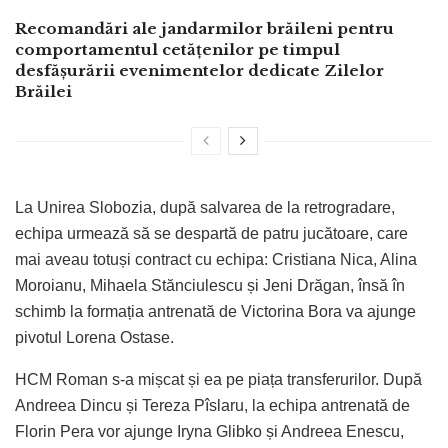
Recomandări ale jandarmilor brăileni pentru
comportamentul cetățenilor pe timpul
desfășurării evenimentelor dedicate Zilelor
Brăilei
La Unirea Slobozia, după salvarea de la retrogradare,
echipa urmează să se despartă de patru jucătoare, care
mai aveau totuși contract cu echipa: Cristiana Nica, Alina
Moroianu, Mihaela Stănciulescu și Jeni Drăgan, însă în
schimb la formația antrenată de Victorina Bora va ajunge
pivotul Lorena Ostase.
HCM Roman s-a mișcat și ea pe piața transferurilor. După
Andreea Dincu și Tereza Pîslaru, la echipa antrenată de
Florin Pera vor ajunge Iryna Glibko și Andreea Enescu,