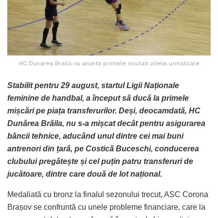
HC Dunarea Braila va anunta primele noutati zilele urmatoare
Stabilit pentru 29 august, startul Ligii Naționale
feminine de handbal, a început să ducă la primele
mișcări pe piața transferurilor. Deși, deocamdată, HC
Dunărea Brăila, nu s-a mișcat decât pentru asigurarea
băncii tehnice, aducând unul dintre cei mai buni
antrenori din țară, pe Costică Buceschi, conducerea
clubului pregătește și cel puțin patru transferuri de
jucătoare, dintre care două de lot național.
Medaliată cu bronz la finalul sezonului trecut, ASC Corona
Brașov se confruntă cu unele probleme financiare, care la