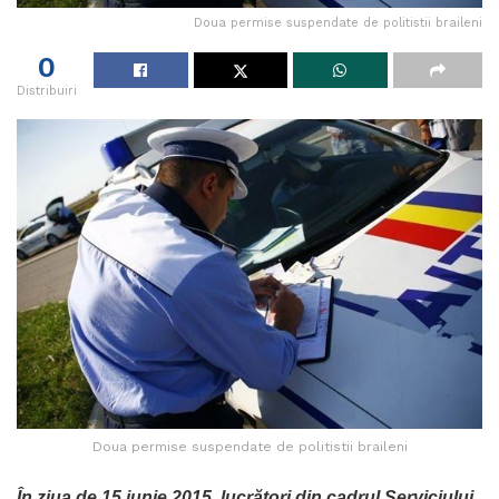
Doua permise suspendate de politistii braileni
0
Distribuiri
Doua permise suspendate de politistii braileni
În ziua de 15 iunie 2015, lucrători din cadrul Serviciului