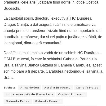
brăileană, celelalte jucătoare fiind dorite în lot de Costică
Buceschi.
La capitolul sosiri, directorul executiv al HC Dunărea,
Dragoș Chiriță, a dat asigurări că în zilele următoare va
anunța primele transferuri, vizate fiind nume importante din
handbalul românesc, dar și cel puțin o jucătoare străină, de
lot național, dintr-o țară comunitară.
Dacă în ultimul timp s-a vorbit de un schimb HC Dunărea –
CSM București, în care în schimbul Gabrielei Perianu la
Brăila să vină Bianca Bazaliu și Camelia Carabulea, acest
schimb pare a fi departe, Carabulea nedorindu-și să vină la
Brăila.
Etichete:
Alina Horjea
Aurelia Bradeanu
Camelia Hotea
chipa antrenată de Florin Pera
Costica Buceschi
Gabriela Dobre
Gabriela Perianu