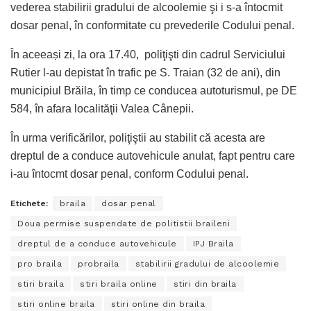
vederea stabilirii gradului de alcoolemie şi i s-a întocmit
dosar penal, în conformitate cu prevederile Codului penal.
În aceeași zi, la ora 17.40, poliţişti din cadrul Serviciului
Rutier l-au depistat în trafic pe S. Traian (32 de ani), din
municipiul Brăila, în timp ce conducea autoturismul, pe DE
584, în afara localităţii Valea Cânepii.
În urma verificărilor, poliţiştii au stabilit că acesta are
dreptul de a conduce autovehicule anulat, fapt pentru care
i-au întocmt dosar penal, conform Codului penal.
Etichete:
braila
dosar penal
Doua permise suspendate de politistii braileni
dreptul de a conduce autovehicule
IPJ Braila
pro braila
probraila
stabilirii gradului de alcoolemie
stiri braila
stiri braila online
stiri din braila
stiri online braila
stiri online din braila