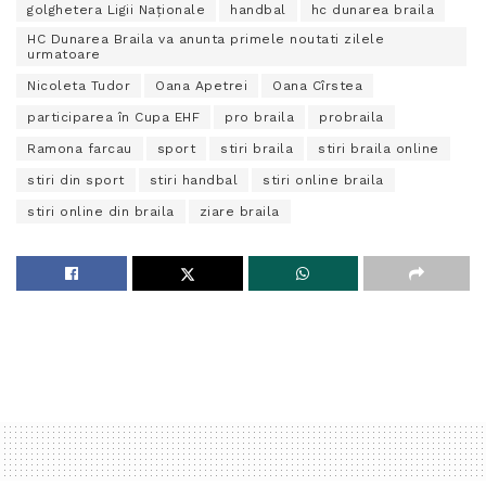
golghetera Ligii Naționale
handbal
hc dunarea braila
HC Dunarea Braila va anunta primele noutati zilele
urmatoare
Nicoleta Tudor
Oana Apetrei
Oana Cîrstea
participarea în Cupa EHF
pro braila
probraila
Ramona farcau
sport
stiri braila
stiri braila online
stiri din sport
stiri handbal
stiri online braila
stiri online din braila
ziare braila