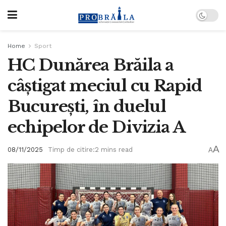
Home
Sport
HC Dunărea Brăila a
câștigat meciul cu Rapid
București, în duelul
echipelor de Divizia A
A
08/11/2025
Timp de citire:2 mins read
A