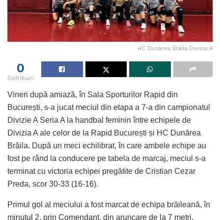
HC Dunărea Brăila Divizia A
0
Distribuiri
Vineri după amiază, în Sala Sporturilor Rapid din
București, s-a jucat meciul din etapa a 7-a din campionatul
Divizie A Seria A la handbal feminin între echipele de
Divizia A ale celor de la Rapid București și HC Dunărea
Brăila. După un meci echilibrat, în care ambele echipe au
fost pe rând la conducere pe tabela de marcaj, meciul s-a
terminat cu victoria echipei pregătite de Cristian Cezar
Preda, scor 30-33 (16-16).
Primul gol al meciului a fost marcat de echipa brăileană, în
minutul 2, prin Comendant, din aruncare de la 7 metri.