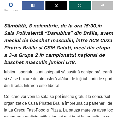
0
Distribuiri
Sâmbătă, 8 noiembrie, de la ora 15:30,în
Sala Polivalentă “Danubius” din Brăila, avem
meciul de baschet masculin, între ACS Cuza
Pirates Brăila și CSM Galați, meci din etapa
a 3-a Grupa 2 în campionatul național de
baschet masculin juniori U18.
Iubitorii sportului sunt așteptați să susțină echipa brăileană
și să se bucure de atmosferă alături de toți iubitorii de sport
din Brăila. Intrarea este liberă!
Cei care vor veni la sală se pot înscrie gratuit la concursul
organizat de Cuza Pirates Brăila împreună cu partenerii de
la La Grecu Fast-Food & Pizza. La pauza mare va avea loc
extragerea participanților, iar cei mai buni la aruncări la coș