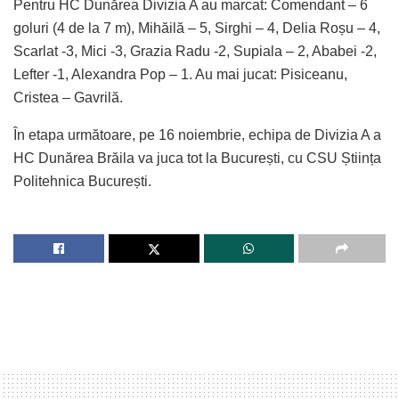
Pentru HC Dunărea Divizia A au marcat: Comendant – 6
goluri (4 de la 7 m), Mihăilă – 5, Sirghi – 4, Delia Roșu – 4,
Scarlat -3, Mici -3, Grazia Radu -2, Supiala – 2, Ababei -2,
Lefter -1, Alexandra Pop – 1. Au mai jucat: Pisiceanu,
Cristea – Gavrilă.
În etapa următoare, pe 16 noiembrie, echipa de Divizia A a
HC Dunărea Brăila va juca tot la București, cu CSU Știința
Politehnica București.