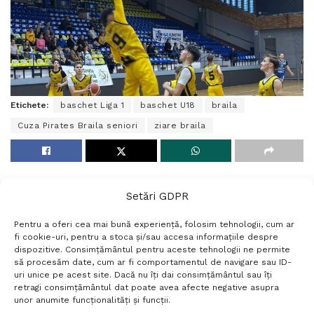
Etichete:
baschet Liga 1
baschet U18
braila
Cuza Pirates Braila seniori
ziare braila
Setări GDPR
Pentru a oferi cea mai bună experiență, folosim tehnologii, cum ar
fi cookie-uri, pentru a stoca și/sau accesa informațiile despre
dispozitive. Consimțământul pentru aceste tehnologii ne permite
să procesăm date, cum ar fi comportamentul de navigare sau ID-
uri unice pe acest site. Dacă nu îți dai consimțământul sau îți
Termeni si conditii
Politică de confidențialitate
retragi consimțământul dat poate avea afecte negative asupra
Politica cookies
Setări GDPR
Contact
unor anumite funcționalități și funcții.