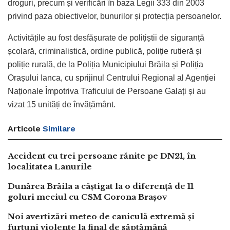
droguri, precum și verificări în baza Legii 333 din 2003
privind paza obiectivelor, bunurilor și protecția persoanelor.
Activitățile au fost desfășurate de polițiștii de siguranță
școlară, criminalistică, ordine publică, poliție rutieră și
poliție rurală, de la Poliția Municipiului Brăila și Poliția
Orașului Ianca, cu sprijinul Centrului Regional al Agenției
Naționale Împotriva Traficului de Persoane Galați și au
vizat 15 unități de învățământ.
Articole
Similare
Accident cu trei persoane rănite pe DN21, în
localitatea Lanurile
Dunărea Brăila a câștigat la o diferență de 11
goluri meciul cu CSM Corona Brașov
Noi avertizări meteo de caniculă extremă și
furtuni violente la final de săptămână