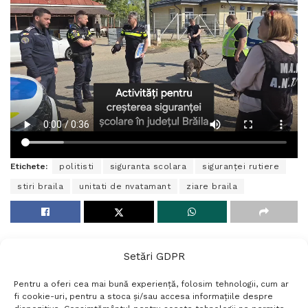
Etichete:
politisti
siguranta scolara
siguranței rutiere
stiri braila
unitati de nvatamant
ziare braila
Setări GDPR
Pentru a oferi cea mai bună experiență, folosim tehnologii, cum ar
fi cookie-uri, pentru a stoca și/sau accesa informațiile despre