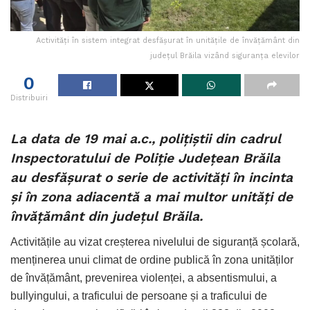
Activități în sistem integrat desfășurat în unitățile de învățământ din
județul Brăila vizând siguranța elevilor
0
Distribuiri
La data de 19 mai a.c., polițiștii din cadrul
Inspectoratului de Poliție Județean Brăila
au desfășurat o serie de activități în incinta
și în zona adiacentă a mai multor unități de
învățământ din județul Brăila.
Activitățile au vizat creșterea nivelului de siguranță școlară,
menținerea unui climat de ordine publică în zona unităților
de învățământ, prevenirea violenței, a absentismului, a
bullyingului, a traficului de persoane și a traficului de