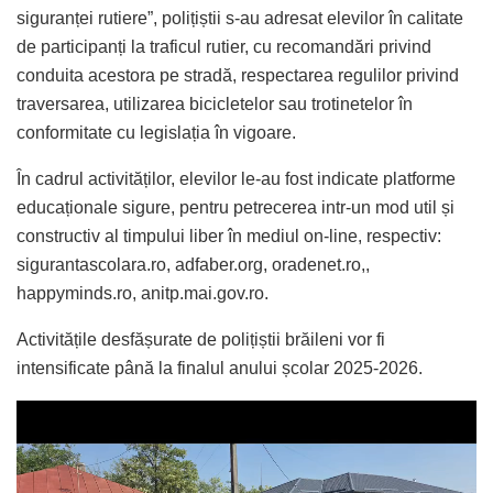
siguranței rutiere”, polițiștii s-au adresat elevilor în calitate
de participanți la traficul rutier, cu recomandări privind
conduita acestora pe stradă, respectarea regulilor privind
traversarea, utilizarea bicicletelor sau trotinetelor în
conformitate cu legislația în vigoare.
În cadrul activităților, elevilor le-au fost indicate platforme
educaționale sigure, pentru petrecerea intr-un mod util și
constructiv al timpului liber în mediul on-line, respectiv:
sigurantascolara.ro, adfaber.org, oradenet.ro,,
happyminds.ro, anitp.mai.gov.ro.
Activitățile desfășurate de polițiștii brăileni vor fi
intensificate până la finalul anului școlar 2025-2026.