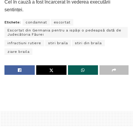
Cel în cauză a fost încarcerat în vederea executării
sentinței.
Etichete:
condamnat
escortat
Escortat din Germania pentru a ispăși o pedeapsă dată de
Judecătoria Făurei
infractiuni rutiere
stiri braila
stiri din braila
ziare braila