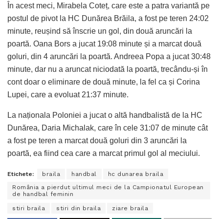
În acest meci, Mirabela Coteț, care este a patra variantă pe
postul de pivot la HC Dunărea Brăila, a fost pe teren 24:02
minute, reușind să înscrie un gol, din două aruncări la
poartă. Oana Bors a jucat 19:08 minute și a marcat două
goluri, din 4 aruncări la poartă. Andreea Popa a jucat 30:48
minute, dar nu a aruncat niciodată la poartă, trecându-și în
cont doar o eliminare de două minute, la fel ca și Corina
Lupei, care a evoluat 21:37 minute.
La naționala Poloniei a jucat o altă handbalistă de la HC
Dunărea, Daria Michalak, care în cele 31:07 de minute cât
a fost pe teren a marcat două goluri din 3 aruncări la
poartă, ea fiind cea care a marcat primul gol al meciului.
Etichete:
braila
handbal
hc dunarea braila
România a pierdut ultimul meci de la Campionatul European
de handbal feminin
stiri braila
stiri din braila
ziare braila