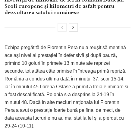
Școli europene și kilometri de asfalt pentru
dezvoltarea satului românesc
Echipa pregătită de Florentin Pera nu a reușit să mențină
același nivel al prestației în defensivă și după pauză,
primind 10 goluri în primele 13 minute ale reprizei
secunde, tot atâtea câte primise în întreaga primă repriză.
România a condus ultima dată în minutul 37, scor 15-14,
iar în minutul 45 Lorena Ostase a primit a treia eliminare și
a fost descalificată. Polonia s-a desprins la 24-19 în
minutul 48. Dacă în alte meciuri naționala lui Florentin
Pera a avut o prestație foarte bună pe final de meci, de
data aceasta lucrurile nu au mai stat la fel și a pierdut cu
29-24 (10-11).