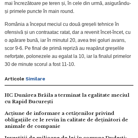
mai încrezătoare pe teren și, în cele din urmă, asigurându-
și primele puncte în main round.
România a început meciul cu două greșeli tehnice în
ofensivă și un contraatac ratat, dar a revenit încet-încet, cu
o apărare bună, iar în minutul 20, avea trei goluri avans,
scor 9-6. Pe final de primă repriză au reapărut greșelile
neforțate, polonezele au egalat la 10, iar la finalul primelor
30 de minute scorul a fost 11-10.
Articole
Similare
HC Dunărea Brăila a terminat la egalitate meciul
cu Rapid București
Acțiune de informare a cetățenilor privind
obligațiile ce le revin în calitate de deținători de
animale de companie
Investiții de milioane de lei în comuna Dudești: