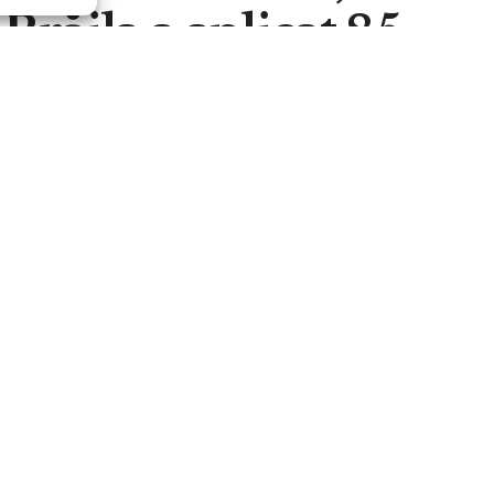
răila a aplicat 85
travenționale,
amenzi
A
0
d
A