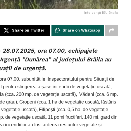
Intervenții ISU Braila
Share on Twitter
Share on Whatsapp
 28.07.2025, ora 07.00, echipajele
Urgenţă ”Dunărea” al judeţului Brăila au
tuații de urgență.
a 07.00, subunitățile iInspectoratului pentru Situaţii de
it pentru stingerea a șase incendii de vegetație uscată,
ăila (cca. 200 mp. de vegetație uscată), Vădeni (cca. 6 mp.
 de grâu), Gropeni (cca. 1 ha de vegetație uscată, lăstăriș
vegetație uscată), Filipești (cca. 0,5 ha. de vegetație
. de vegetație uscată, 11 pomi fructiferi, 140 mi. gard din
 incendiilor au fost arderea resturilor vegetale și