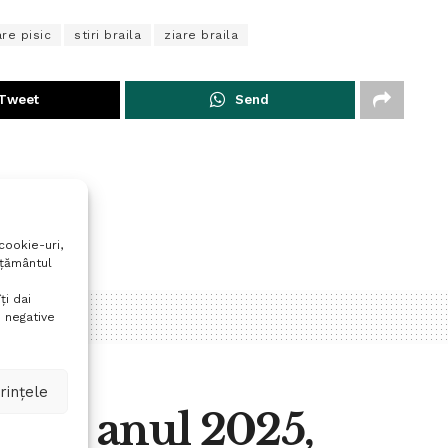
are pisic
stiri braila
ziare braila
Tweet
Send
cookie-uri,
mțământul
ți dai
 negative
rințele
i din anul 2025,