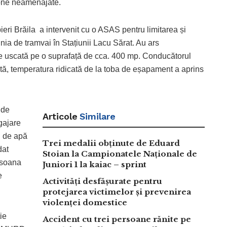
zone neamenajate.
ri Brăila a intervenit cu o ASAS pentru limitarea și
inia de tramvai în Stațiunii Lacu Sărat. Au ars
ie uscată pe o suprafață de cca. 400 mp. Conducătorul
tă, temperatura ridicată de la toba de eșapament a aprins
 de
Articole
Similare
gajare
n de apă
Trei medalii obținute de Eduard
dat
Stoian la Campionatele Naționale de
ersoana
Juniori 1 la kaiac – sprint
e
Activități desfășurate pentru
protejarea victimelor și prevenirea
violenței domestice
ie
Accident cu trei persoane rănite pe