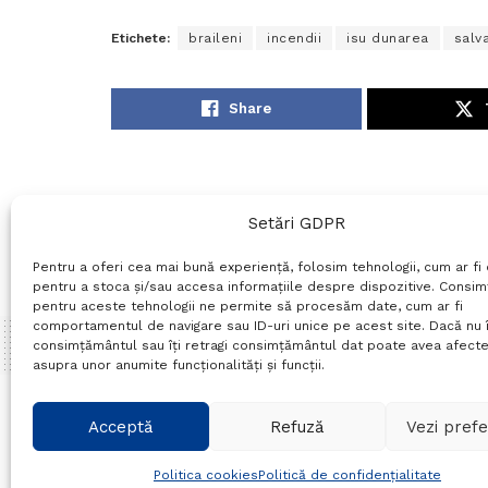
Etichete:
braileni
incendii
isu dunarea
salv
Share
Setări GDPR
Pentru a oferi cea mai bună experiență, folosim tehnologii, cum ar fi 
pentru a stoca și/sau accesa informațiile despre dispozitive. Consi
pentru aceste tehnologii ne permite să procesăm date, cum ar fi
comportamentul de navigare sau ID-uri unice pe acest site. Dacă nu î
consimțământul sau îți retragi consimțământul dat poate avea afecte
asupra unor anumite funcționalități și funcții.
Home
Actualitate
Acceptă
Refuză
Vezi prefe
În primele 6 lun
Politica cookies
Politică de confidențialitate