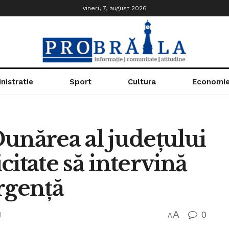
vineri, 7, august 2026
nistratie
Sport
Cultura
Economi
unărea al judeţului
icitate să intervină
urgență
A
0
d
A