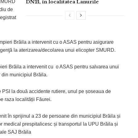
ă SMURD
DN21, în localitatea Lanurile
diu de
egistrat
pieri Brăila a intervenit cu o ASAS pentru asigurare
urgenţă la aterizarea/decolarea unui elicopter SMURD.
ri Brăila a intervenit cu o ASAS pentru salvarea unui
r din municipiul Brăila.
e PSI la două accidente rutiere, unul pe șoseaua de
 raza localității Făurei.
 în sprijinul a 23 de persoane din municipiul Brăila și
or medical prespitalicesc și transportul la UPU Brăila și
 ale SAJ Brăila