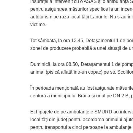
Însurăței a intervenit cu o ASAS și o ambulanț
pentru asigurarea măsurilor specifice la un incen
autoturism pe raza localității Lanurile. Nu s-au înr
victime.
Tot sâmbătă, la ora 13.45, Detaşamentul 1 de pom
zonei de producere probabilă a unei situaţii de 
Duminică, la ora 08.50,
Detaşamentul 1 de pompie
animal (pisică aflată într-un copac) pe str. Școlilo
În perioada menționată au fost asigurate măsuril
centură a municipiului Brăila și unul pe DN 2 B, pe
Echipajele de pe ambulanțele SMURD au intervenit
localități din județ pentru acordarea primului ajut
pentru transportul a cinci persoane la ambulanțe