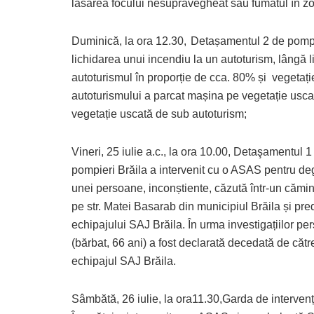
lăsarea focului nesupravegheat sau fumatul în 
Duminică, la ora 12.30,
Detașamentul 2 de pompie
lichidarea unui incendiu la un autoturism, lângă l
autoturismul în proporție de cca. 80% și vegetaț
autoturismului a parcat mașina pe vegetație usca
vegetație uscată de sub autoturism;
Vineri, 25 iulie a.c., la ora 10.00, Detaşamentul 1
pompieri Brăila a intervenit cu o ASAS pentru de
unei persoane, inconștiente, căzută într-un cămi
pe str. Matei Basarab din municipiul Brăila și pre
echipajului SAJ Brăila. În urma investigațiilor p
(bărbat, 66 ani) a fost declarată decedată de cătr
echipajul SAJ Brăila.
Sâmbătă, 26 iulie, la ora11.30,Garda de intervenț