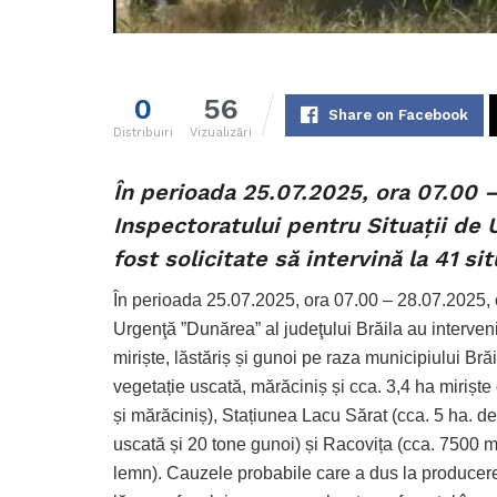
0
56
Share on Facebook
Distribuiri
Vizualizări
În perioada 25.07.2025, ora 07.00 –
Inspectoratului pentru Situaţii de 
fost solicitate să intervină la 41 si
În perioada 25.07.2025, ora 07.00 – 28.07.2025, or
Urgenţă ”Dunărea” al judeţului Brăila au interven
miriște, lăstăriș și gunoi pe raza municipiului Br
vegetație uscată, mărăciniș și cca. 3,4 ha miriște
și mărăciniș), Stațiunea Lacu Sărat (cca. 5 ha. de 
uscată și 20 tone gunoi) și Racovița (cca. 7500 mp
lemn). Cauzele probabile care a dus la producerea