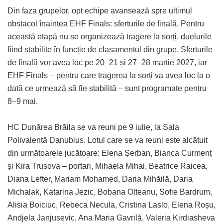
Din faza grupelor, opt echipe avansează spre ultimul
obstacol înaintea EHF Finals: sferturile de finală. Pentru
această etapă nu se organizează tragere la sorți, duelurile
fiind stabilite în funcție de clasamentul din grupe. Sferturile
de finală vor avea loc pe 20–21 și 27–28 martie 2027, iar
EHF Finals – pentru care tragerea la sorți va avea loc la o
dată ce urmează să fie stabilită – sunt programate pentru
8–9 mai.
HC Dunărea Brăila se va reuni pe 9 iulie, la Sala
Polivalentă Danubius. Lotul care se va reuni este alcătuit
din următoarele jucătoare: Elena Șerban, Bianca Curmenț
și Kira Trusova – portari, Mihaela Mihai, Beatrice Raicea,
Diana Lefter, Mariam Mohamed, Daria Mihăilă, Daria
Michalak, Katarina Jezic, Bobana Olteanu, Sofie Bardrum,
Alisia Boiciuc, Rebeca Necula, Cristina Laslo, Elena Roșu,
Andjela Janjusevic, Ana Maria Gavrilă, Valeria Kirdiasheva