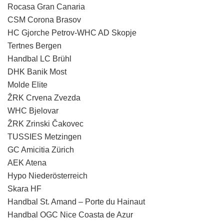
Rocasa Gran Canaria
CSM Corona Brasov
HC Gjorche Petrov-WHC AD Skopje
Tertnes Bergen
Handbal LC Brühl
DHK Banik Most
Molde Elite
ŽRK Crvena Zvezda
WHC Bjelovar
ŽRK Zrinski Čakovec
TUSSIES Metzingen
GC Amicitia Zürich
AEK Atena
Hypo Niederösterreich
Skara HF
Handbal St. Amand – Porte du Hainaut
Handbal OGC Nice Coasta de Azur