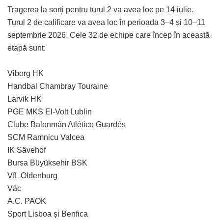
Tragerea la sorți pentru turul 2 va avea loc pe 14 iulie.
Turul 2 de calificare va avea loc în perioada 3–4 și 10–11
septembrie 2026. Cele 32 de echipe care încep în această
etapă sunt:
Viborg HK
Handbal Chambray Touraine
Larvik HK
PGE MKS El-Volt Lublin
Clube Balonmán Atlético Guardés
SCM Ramnicu Valcea
IK Sävehof
Bursa Büyüksehir BSK
VfL Oldenburg
Vác
A.C. PAOK
Sport Lisboa și Benfica