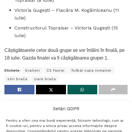
Topraisar (8 iulie)
Victoria Gugești – Flacăra M. Kogălniceanu (11
iulie)
Constructorul Topraisar – Victoria Gugești (15
iulie)
Câștigătoarele celor două grupe se vor întâlni în finală, pe
18 iulie. Gazda finalei va fi câștigătoarea grupei 1.
Etichete:
braileni
CS Faurei
fotbal cupa romaniei
stiri braila
ziare braila
Setări GDPR
Pentru a oferi cea mai bună experiență, folosim tehnologii, cum ar
fi cookie-uri, pentru a stoca și/sau accesa informațiile despre
dispozitive. Consimțământul pentru aceste tehnologii ne permite