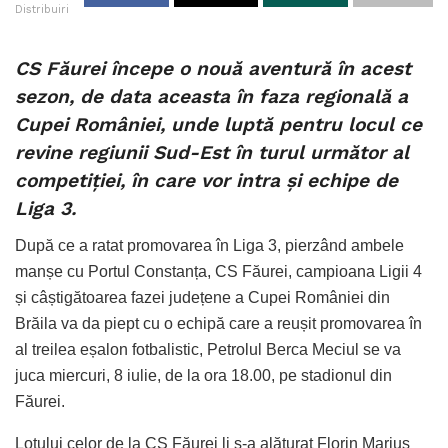
Distribuiri
CS Făurei începe o nouă aventură în acest
sezon, de data aceasta în faza regională a
Cupei României, unde luptă pentru locul ce
revine regiunii Sud-Est în turul următor al
competiției, în care vor intra și echipe de
Liga 3.
După ce a ratat promovarea în Liga 3, pierzând ambele
manșe cu Portul Constanța, CS Făurei, campioana Ligii 4
și câștigătoarea fazei județene a Cupei României din
Brăila va da piept cu o echipă care a reușit promovarea în
al treilea eșalon fotbalistic, Petrolul Berca Meciul se va
juca miercuri, 8 iulie, de la ora 18.00, pe stadionul din
Făurei.
Lotului celor de la CS Făurei li s-a alăturat Florin Marius