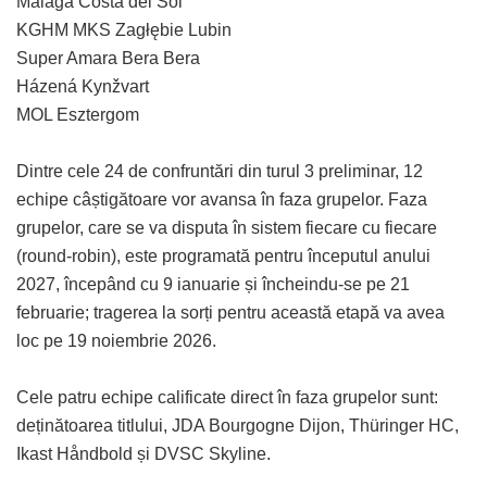
Málaga Costa del Sol
KGHM MKS Zagłębie Lubin
Super Amara Bera Bera
Házená Kynžvart
MOL Esztergom
Dintre cele 24 de confruntări din turul 3 preliminar, 12
echipe câștigătoare vor avansa în faza grupelor. Faza
grupelor, care se va disputa în sistem fiecare cu fiecare
(round-robin), este programată pentru începutul anului
2027, începând cu 9 ianuarie și încheindu-se pe 21
februarie; tragerea la sorți pentru această etapă va avea
loc pe 19 noiembrie 2026.
Cele patru echipe calificate direct în faza grupelor sunt:
deținătoarea titlului, JDA Bourgogne Dijon, Thüringer HC,
Ikast Håndbold și DVSC Skyline.