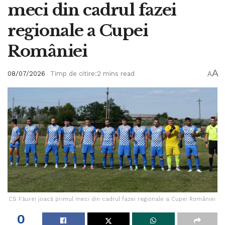
meci din cadrul fazei
regionale a Cupei
României
A
08/07/2026
Timp de citire:2 mins read
A
CS Făurei joacă primul meci din cadrul fazei regionale a Cupei României
0