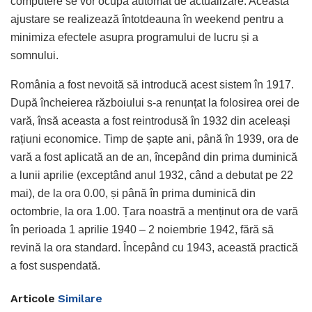
computere se vor ocupa automat de actualizare. Această
ajustare se realizează întotdeauna în weekend pentru a
minimiza efectele asupra programului de lucru și a
somnului.
România a fost nevoită să introducă acest sistem în 1917.
După încheierea războiului s-a renunțat la folosirea orei de
vară, însă aceasta a fost reintrodusă în 1932 din aceleași
rațiuni economice. Timp de șapte ani, până în 1939, ora de
vară a fost aplicată an de an, începând din prima duminică
a lunii aprilie (exceptând anul 1932, când a debutat pe 22
mai), de la ora 0.00, și până în prima duminică din
octombrie, la ora 1.00. Țara noastră a menținut ora de vară
în perioada 1 aprilie 1940 – 2 noiembrie 1942, fără să
revină la ora standard. Începând cu 1943, această practică
a fost suspendată.
Articole
Similare