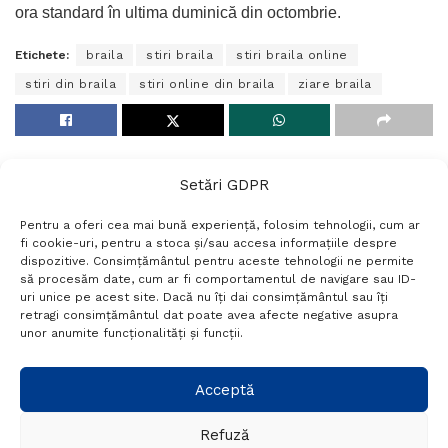
ora standard în ultima duminică din octombrie.
Etichete:
braila
stiri braila
stiri braila online
stiri din braila
stiri online din braila
ziare braila
Setări GDPR
Pentru a oferi cea mai bună experiență, folosim tehnologii, cum ar
fi cookie-uri, pentru a stoca și/sau accesa informațiile despre
dispozitive. Consimțământul pentru aceste tehnologii ne permite
să procesăm date, cum ar fi comportamentul de navigare sau ID-
uri unice pe acest site. Dacă nu îți dai consimțământul sau îți
Termeni si conditii
Politică de confidențialitate
retragi consimțământul dat poate avea afecte negative asupra
Politica cookies
Setări GDPR
Contact
unor anumite funcționalități și funcții.
Telefon:
+40 788 760 194
Acceptă
Refuză