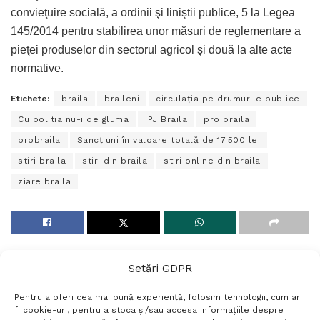
convieţuire socială, a ordinii şi liniştii publice, 5 la Legea
145/2014 pentru stabilirea unor măsuri de reglementare a
pieţei produselor din sectorul agricol şi două la alte acte
normative.
Etichete:
braila
braileni
circulaţia pe drumurile publice
Cu politia nu-i de gluma
IPJ Braila
pro braila
probraila
Sancţiuni în valoare totală de 17.500 lei
stiri braila
stiri din braila
stiri online din braila
ziare braila
Setări GDPR
Pentru a oferi cea mai bună experiență, folosim tehnologii, cum ar
fi cookie-uri, pentru a stoca și/sau accesa informațiile despre