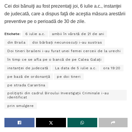
Cei doi bănuiţi au fost prezentaţi joi, 6 iulie a.c., instanţei
de judecată, care a dispus faţă de aceştia măsura arestării
preventive pe o perioadă de 30 de zile.
Etichete:
6 iulie a.c.
ambii în vârstă de 21 de ani
din Braila
doi bărbaţi necunoscuţi i-au sustras
Doi tineri braileni i-au furat unei femei cerceii de la urechi
în timp ce se afla pe o bancă de pe Calea Galaţi
instanței de judecată
La data de 5 iulie a.c.
ora 19:20
pe bază de ordonanţă
pe doi tineri
pe strada Carantina
poliţiştii din cadrul Biroului Investigaţii Criminale i-au
identificat
prin smulgere