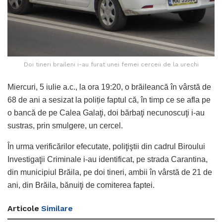
Doi tineri braileni i-au furat unei femei cerceii de la urechi
Miercuri, 5 iulie a.c., la ora 19:20, o brăileancă în vârstă de
68 de ani a sesizat la poliție faptul că, în timp ce se afla pe
o bancă de pe Calea Galaţi, doi bărbaţi necunoscuţi i-au
sustras, prin smulgere, un cercel.
În urma verificărilor efecutate, poliţiştii din cadrul Biroului
Investigaţii Criminale i-au identificat, pe strada Carantina,
din municipiul Brăila, pe doi tineri, ambii în vârstă de 21 de
ani, din Brăila, bănuiţi de comiterea faptei.
Articole
Similare