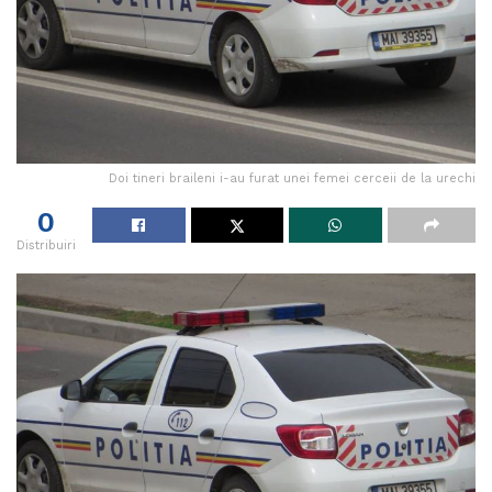
Doi tineri braileni i-au furat unei femei cerceii de la urechi
0
Distribuiri