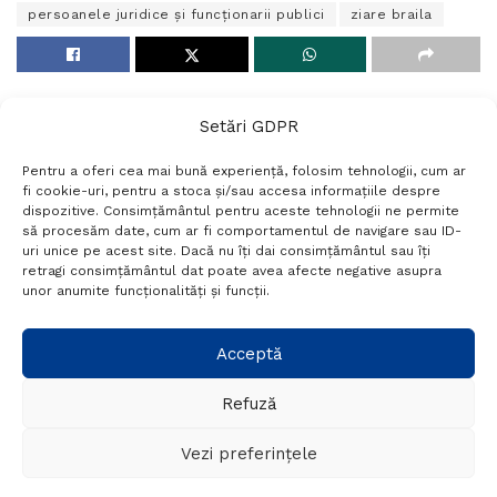
persoanele juridice și funcționarii publici
ziare braila
Setări GDPR
Pentru a oferi cea mai bună experiență, folosim tehnologii, cum ar
fi cookie-uri, pentru a stoca și/sau accesa informațiile despre
dispozitive. Consimțământul pentru aceste tehnologii ne permite
să procesăm date, cum ar fi comportamentul de navigare sau ID-
uri unice pe acest site. Dacă nu îți dai consimțământul sau îți
Termeni si conditii
Politică de confidențialitate
retragi consimțământul dat poate avea afecte negative asupra
Politica cookies
Setări GDPR
Contact
unor anumite funcționalități și funcții.
Telefon:
+40 788 760 194
Acceptă
Refuză
© Probr.ro 2022. Created by
I
MCreative.ro
.
Vezi preferințele