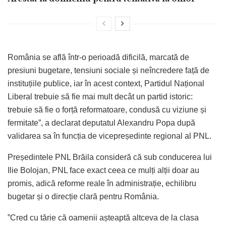
România se află într-o perioadă dificilă, marcată de
presiuni bugetare, tensiuni sociale și neîncredere față de
instituțiile publice, iar în acest context, Partidul Național
Liberal trebuie să fie mai mult decât un partid istoric:
trebuie să fie o forță reformatoare, condusă cu viziune și
fermitate”, a declarat deputatul Alexandru Popa după
validarea sa în funcția de vicepreședinte regional al PNL.
Președintele PNL Brăila consideră că sub conducerea lui
Ilie Bolojan, PNL face exact ceea ce mulți alții doar au
promis, adică reforme reale în administrație, echilibru
bugetar și o direcție clară pentru România.
”Cred cu tărie că oamenii așteaptă altceva de la clasa