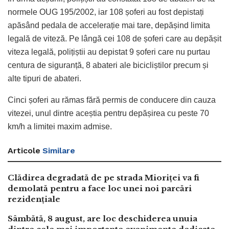
normele OUG 195/2002, iar 108 șoferi au fost depistați
apăsând pedala de accelerație mai tare, depășind limita
legală de viteză. Pe lângă cei 108 de șoferi care au depășit
viteza legală, polițiștii au depistat 9 șoferi care nu purtau
centura de siguranță, 8 abateri ale bicicliștilor precum și
alte tipuri de abateri.
Cinci șoferi au rămas fără permis de conducere din cauza
vitezei, unul dintre aceștia pentru depășirea cu peste 70
km/h a limitei maxim admise.
Articole
Similare
Clădirea degradată de pe strada Mioriței va fi
demolată pentru a face loc unei noi parcări
rezidențiale
Sâmbătă, 8 august, are loc deschiderea unuia