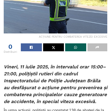
ACȚIUNE PENTRU COMBATEREA VITEZEI EXCESIVE
0
Distribuiri
Vineri, 11 iulie 2025, în intervalul orar 15:00–
21:00, polițiștii rutieri din cadrul
Inspectoratului de Poliție Județean Brăila
au desfășurat o acțiune pentru prevenirea și
combaterea principalelor cauze generatoare
de accidente, în special viteza excesivă.
În urma acțiunii, polițiștii au constatat 138 de abateri de la