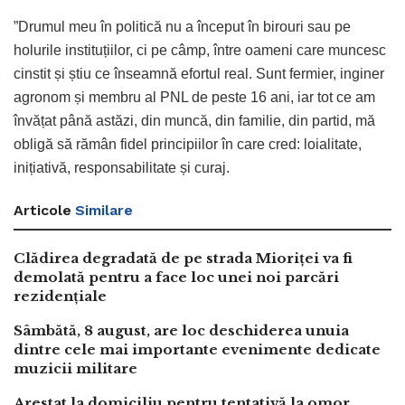
”Drumul meu în politică nu a început în birouri sau pe
holurile instituțiilor, ci pe câmp, între oameni care muncesc
cinstit și știu ce înseamnă efortul real. Sunt fermier, inginer
agronom și membru al PNL de peste 16 ani, iar tot ce am
învățat până astăzi, din muncă, din familie, din partid, mă
obligă să rămân fidel principiilor în care cred: loialitate,
inițiativă, responsabilitate și curaj.
Articole
Similare
Clădirea degradată de pe strada Mioriței va fi
demolată pentru a face loc unei noi parcări
rezidențiale
Sâmbătă, 8 august, are loc deschiderea unuia
dintre cele mai importante evenimente dedicate
muzicii militare
Arestat la domiciliu pentru tentativă la omor