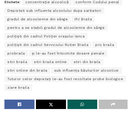
Etichete:
concentraţie alcoolică
conform Codului penal
Depistati sub influenta alcoolului dupa sarbatori
gradul de alcoolemie din sânge
IPJ Braila
pentru a se stabili gradul de alcoolemie din sânge
poliţişti din cadrul Poliţiei oraşului Ianca
poliţişti din cadrul Serviciului Rutier Braila
pro braila
probraila
şi le-au fost întocmite dosare penale
stiri braila
stiri braila online
stiri din braila
stiri online din braila
sub influenţa băuturilor alcoolice
Tuturor celor depistaţi le-au fost recoltate probe biologice
ziare braila