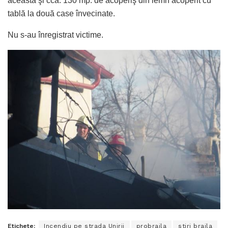
aceasta şi cca. 130 mp. de acoperiş din lemn acoperit cu
tablă la două case învecinate.
Nu s-au înregistrat victime.
Etichete:
Incendiu pe strada Unirii
probraila
stiri braila