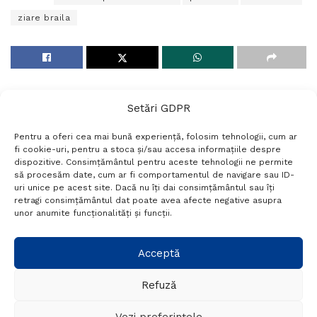
ziare braila
Setări GDPR
Pentru a oferi cea mai bună experiență, folosim tehnologii, cum ar
fi cookie-uri, pentru a stoca și/sau accesa informațiile despre
dispozitive. Consimțământul pentru aceste tehnologii ne permite
să procesăm date, cum ar fi comportamentul de navigare sau ID-
uri unice pe acest site. Dacă nu îți dai consimțământul sau îți
Termeni si conditii
Politică de confidențialitate
retragi consimțământul dat poate avea afecte negative asupra
Politica cookies
Setări GDPR
Contact
unor anumite funcționalități și funcții.
Telefon:
+40 788 760 194
Acceptă
Refuză
© Probr.ro 2022. Created by
I
MCreative.ro
.
Vezi preferințele