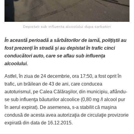
Depistati sub influenta alcoolului dupa sarbatori
În această perioadă a sărbătorilor de iarnă, poliţiştii au
fost prezenţi în stradă şi au depistat în trafic cinci
conducători auto, care se aflau sub influenţa
alcoolului.
Astfel, în ziua de 24 decembrie, ora 17:50, a fost oprit în
trafic, un brăilean de 43 de ani, care conducea
autoturismul, pe Calea Călăraşilor, din municipiu, aflându-
se sub influenţa băuturilor alcoolice (0,80 mg /l alcool pur
în aerul expirat). De asemenea, s-a stabilit că maşina
condusă de acesta avea autorizaţia de circulaţie provizorie
expirată din data de 16.12.2015.