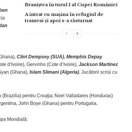
Braniștea în turul 1 al Cupei României
bben
A intrat cu mașina în refugiul de
ia
tramvai și apoi s-a răsturnat
dan
Ghana),
Clint Dempsey (SUA), Memphis Depay
te d’Ivoire), Gervinho (Cote d’Ivoire),
Jackson Martinez
Gyan (Ghana),
Islam Slimani (Algeria)
. Jucătorii scriși cu
o (Brazilia) pentru Croaţia; Noel Valladares (Honduras)
rgentina, John Boye (Ghana) pentru Portugalia.
Cupa Mondială: