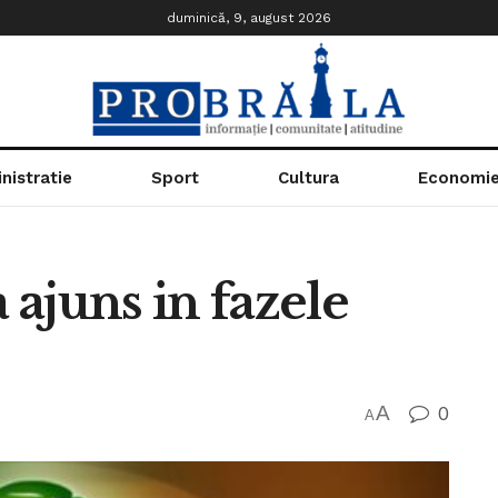
duminică, 9, august 2026
nistratie
Sport
Cultura
Economi
ajuns in fazele
A
0
A