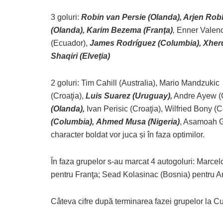
3 goluri:
Robin van Persie (Olanda), Arjen Ro
(Olanda), Karim Bezema (Franţa)
,
Enner Valenc
(Ecuador),
James Rodríguez (Columbia), Xher
Shaqiri (Elveţia)
2 goluri: Tim Cahill (Australia), Mario Mandzukic
(Croaţia),
Luis Suarez (Uruguay),
Andre Ayew (
(Olanda),
Ivan Perisic (Croaţia), Wilfried Bony (Co
(Columbia),
Ahmed Musa (Nigeria)
, Asamoah 
character boldat vor juca și în faza optimilor.
În faza grupelor s-au marcat 4 autogoluri: Marcel
pentru Franţa; Sead Kolasinac (Bosnia) pentru A
Câteva cifre după terminarea fazei grupelor la 