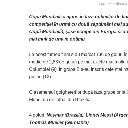
Cupa Mondiala a a
Cupa Mondială a ajuns în faza optimilor de fina
competiției în urmă cu două săptămâni mai sun
Cupă Mondială), șase echipe din Europa și dou
mai mult de una în optimi).
La acest turneu final s-au marcat 136 de goluri în
medie de 2,83 de goluri pe meci, cele mai multe g
Columbiei (9). În grupa B s-au înscris cele mai mu
puține (12).
Clasamentul golgheterilor după faza grupelor la
Mondială de fotbal din Brazilia:
4 goluri:
Neymar (Brazilia), Lionel Messi (Argen
Thomas Mueller (Germania)