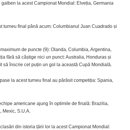
aș galben la acest Campionat Mondial: Elveția, Germania
acest turneu final până acum: Columbianul Juan Cuadrado și
cu maximum de puncte (9): Olanda, Columbia, Argentina,
ția fără să câștige nici un punct: Australia, Honduras și
t să înscrie cel puțin un gol la această Cupă Mondială.
ase la acest turneu final au părăsit competiția: Spania,
chipe americane ajung în optimile de finală: Brazilia,
, Mexic, S.U.A.
lasări din istoria țării lor la acest Campionat Mondial: