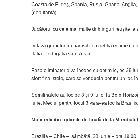
Coasta de Fildeș, Spania, Rusia, Ghana, Anglia,
(debutantă).
Jucătorul cu cele mai multe driblinguri reușite la 
În faza grupelor au părăsit competiția echipe cu pr
Italia, Portugalia sau Rusia.
Faza eliminatorie va începe cu optimile, pe 28 iuni
sfert-finalistele, care se vor duela pentru un loc în 
Semifinalele au loc pe 8 și 9 iulie, la Belo Horizo
iulie. Meciul pentru locul 3 va avea loc la Brasilia
Meciurile din optimile de finală de la Mondialul
Brazilia – Chile – sâmbătă, 28 iunie – ora 19:00