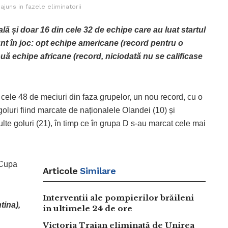
juns in fazele eliminatorii
lă și doar 16 din cele 32 de echipe care au luat startul
t în joc: opt echipe americane (record pentru o
ă echipe africane (record, niciodată nu se calificase
 cele 48 de meciuri din faza grupelor, un nou record, cu o
oluri fiind marcate de naționalele Olandei (10) și
lte goluri (21), în timp ce în grupa D s-au marcat cele mai
 Cupa
Articole
Similare
Interventii ale pompierilor brăileni
tina),
in ultimele 24 de ore
Victoria Traian eliminată de Unirea