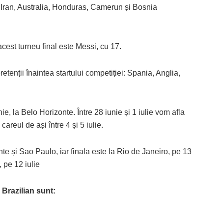
 Iran, Australia, Honduras, Camerun și Bosnia
acest turneu final este Messi, cu 17.
etenții înaintea startului competiției: Spania, Anglia,
e, la Belo Horizonte. Între 28 iunie și 1 iulie vom afla
careul de ași între 4 și 5 iulie.
nte și Sao Paulo, iar finala este la Rio de Janeiro, pe 13
, pe 12 iulie
 Brazilian sunt: