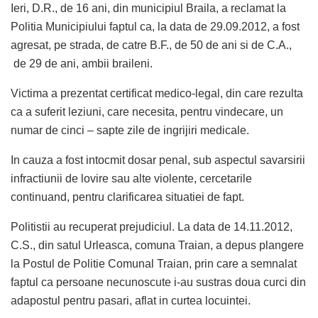
Ieri, D.R., de 16 ani, din municipiul Braila, a reclamat la
Politia Municipiului faptul ca, la data de 29.09.2012, a fost
agresat, pe strada, de catre B.F., de 50 de ani si de C.A.,
de 29 de ani, ambii braileni.
Victima a prezentat certificat medico-legal, din care rezulta
ca a suferit leziuni, care necesita, pentru vindecare, un
numar de cinci – sapte zile de ingrijiri medicale.
In cauza a fost intocmit dosar penal, sub aspectul savarsirii
infractiunii de lovire sau alte violente, cercetarile
continuand, pentru clarificarea situatiei de fapt.
Politistii au recuperat prejudiciul. La data de 14.11.2012,
C.S., din satul Urleasca, comuna Traian, a depus plangere
la Postul de Politie Comunal Traian, prin care a semnalat
faptul ca persoane necunoscute i-au sustras doua curci din
adapostul pentru pasari, aflat in curtea locuintei.