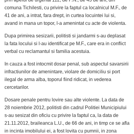
comuna Tichilesti, cu privire la faptul ca localnicul M.F., de
41 de ani, a intrat, fara drept, in curtea locuintei lui si,
avand in mana un topor, l-a amenintat cu acte de violenta.
Dupa primirea sesizarii, politisti si jandarmi s-au deplasat
la fata locului si l-au identificat pe M.F., care era in conflict
verbal cu reclamantul si familia acestuia.
In cauza a fost intocmit dosar penal, sub aspectul savarsirii
infractiunilor de amenintare, violare de domiciliu si port
ilegal de arma alba, toporul fiind ridicat, in vederea
cercetarilor.
Dosare penale pentru lovire sau alte violente. La data de
28 noiembrie 2012, politisti din cadrul Politiei Municipiului
s-au sesizat din oficiu cu privire la faptul ca, la data de
21.11.2012, braileanca L.U., de 66 de ani, in timp ce se afla
in incinta imobilului ei, a fost lovita cu pumnii, in zona