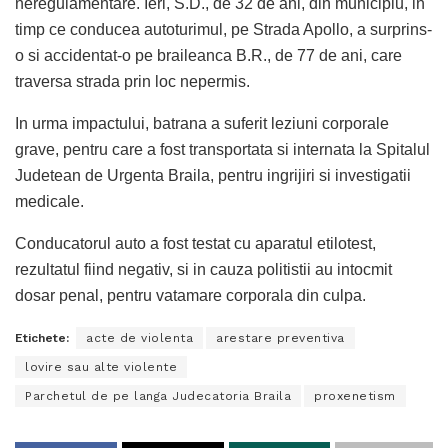
neregulamentare. Ieri, S.D., de 32 de ani, din municipiu, in
timp ce conducea autoturimul, pe Strada Apollo, a surprins-
o si accidentat-o pe braileanca B.R., de 77 de ani, care
traversa strada prin loc nepermis.
In urma impactului, batrana a suferit leziuni corporale
grave, pentru care a fost transportata si internata la Spitalul
Judetean de Urgenta Braila, pentru ingrijiri si investigatii
medicale.
Conducatorul auto a fost testat cu aparatul etilotest,
rezultatul fiind negativ, si in cauza politistii au intocmit
dosar penal, pentru vatamare corporala din culpa.
Etichete:
acte de violenta
arestare preventiva
lovire sau alte violente
Parchetul de pe langa Judecatoria Braila
proxenetism