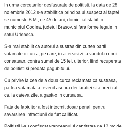
In urma cercetarilor desfasurate de politisti, la data de 28
noiembrie 2012 s-a stabilit ca principalul suspect al faptei
se numeste B.M., de 45 de ani, domiciliat stabil in
municipiul Codlea, judetul Brasov, si fara forme legale in
satul Urleasca.
S-a mai stabilit ca autorul a sustras din curtea partii
vatamate o curca, pe care, in aceeasi zi, a vandut-o unui
consatean, contra sumei de 15 lei, ulterior, fiind recuperata
de politisti si predata pagubitului.
Cu privire la cea de a doua curca reclamata ca sustrasa,
partea vatamata a revenit asupra declaratiei si a precizat
ca, la cateva zile, a gasit-o in curtea sa.
Fata de faptuitor a fost intocmit dosar penal, pentru
savarsirea infractiunii de furt calificat.
Politistii i-au confiscat vranceanului cantitatea de 12 mc de