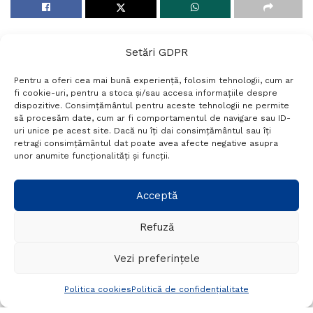
Setări GDPR
Pentru a oferi cea mai bună experiență, folosim tehnologii, cum ar
fi cookie-uri, pentru a stoca și/sau accesa informațiile despre
dispozitive. Consimțământul pentru aceste tehnologii ne permite
să procesăm date, cum ar fi comportamentul de navigare sau ID-
uri unice pe acest site. Dacă nu îți dai consimțământul sau îți
retragi consimțământul dat poate avea afecte negative asupra
unor anumite funcționalități și funcții.
Home
Stiri
In numai o zi, 18
Acceptă
automobilisti au devenit
Refuză
pietoni
Vezi preferințele
A
29/11/2012
Timp de citire:1 min read
A
Politica cookies
Politică de confidențialitate