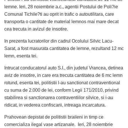
lemne. Ieri, 28 noiembrie a.c., agentii Postului de Poli?ie
Comunal Tichile?ti au oprit in trafic o autoutilitara, care
transporta o cantitate de material lemnos mai mare decat
cea trecuta in avizul de insotire.
In prezenta lucratorilor din cadrul Ocolului Silvic Lacu-
Sarat, a fost masurata cantitatea de lemne, rezultand 12 mc
lemn, esenta tei.
Intrucat conducatorul auto S.I., din judetul Vrancea, detinea
aviz de insotire, in care era trecuta cantitatea de 6 mc lemn
rotund, esenta tei, politistii l-au sanctionat contraventional
cu suma de 2.000 de lei, conform Legii 171/2010, privind
stabilirea si sanctionarea contraventiilor silvice, si i-au
ridicat, in vederea confiscarii, intreaga incarcatura.
Prahovean depistat de politistii braileni in timp ce
comercializa ilegal vase artizanale. Ieri, 28 noiembrie