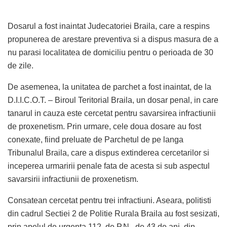
Dosarul a fost inaintat Judecatoriei Braila, care a respins
propunerea de arestare preventiva si a dispus masura de a
nu parasi localitatea de domiciliu pentru o perioada de 30
de zile.
De asemenea, la unitatea de parchet a fost inaintat, de la
D.I.I.C.O.T. – Biroul Teritorial Braila, un dosar penal, in care
tanarul in cauza este cercetat pentru savarsirea infractiunii
de proxenetism. Prin urmare, cele doua dosare au fost
conexate, fiind preluate de Parchetul de pe langa
Tribunalul Braila, care a dispus extinderea cercetarilor si
inceperea urmaririi penale fata de acesta si sub aspectul
savarsirii infractiunii de proxenetism.
Consatean cercetat pentru trei infractiuni. Aseara, politisti
din cadrul Sectiei 2 de Politie Rurala Braila au fost sesizati,
prin apelul de urgenta 112, de P.N., de 43 de ani, din