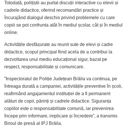
Totodată, polițiștii au purtat discuții interactive cu elevii și
cadrele didactice, oferind recomandări practice și
încurajând dialogul deschis privind problemele cu care
copiii se pot confrunta atât în mediul școlar, cât și în mediul
online.
Activitățile desfășurate au reunit sute de elevi și cadre
didactice, scopul principal fiind acela de a contribui la
dezvoltarea unui mediu educațional sigur, bazat pe
respect, responsabilitate și comunicare.
”Inspectoratul de Poliție Județean Brăila va continua, pe
întreaga durată a campaniei, activitățile preventive în școli,
reafirmând angajamentul instituției de a fi permanent
alături de copii, părinți și cadrele didactice. Siguranța
copiilor este o responsabilitate comună, iar prevenirea
începe prin informare, implicare și încredere”, a transmis
Biroul de presă al IPJ Brăila.