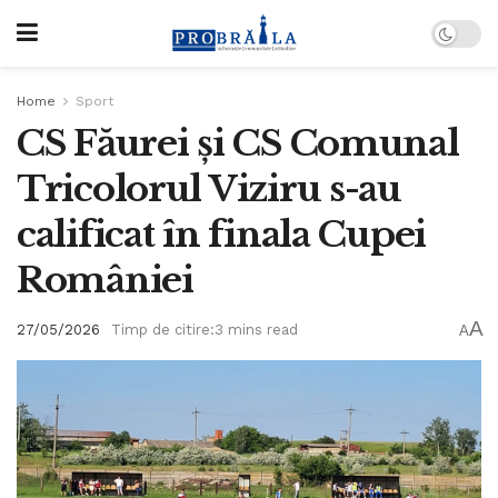
Home
Sport
CS Făurei și CS Comunal
Tricolorul Viziru s-au
calificat în finala Cupei
României
A
27/05/2026
Timp de citire:3 mins read
A