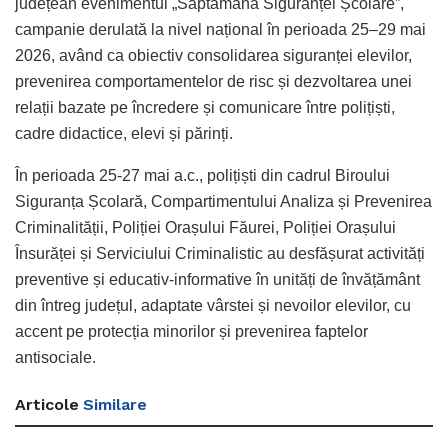
județean evenimentul „Săptămâna Siguranței Școlare”,
campanie derulată la nivel național în perioada 25–29 mai
2026, având ca obiectiv consolidarea siguranței elevilor,
prevenirea comportamentelor de risc și dezvoltarea unei
relații bazate pe încredere și comunicare între polițiști,
cadre didactice, elevi și părinți.
În perioada 25-27 mai a.c., polițiști din cadrul Biroului
Siguranța Școlară, Compartimentului Analiza și Prevenirea
Criminalității, Poliției Orașului Făurei, Poliției Orașului
Însurăței și Serviciului Criminalistic au desfășurat activități
preventive și educativ-informative în unități de învățământ
din întreg județul, adaptate vârstei și nevoilor elevilor, cu
accent pe protecția minorilor și prevenirea faptelor
antisociale.
Articole
Similare