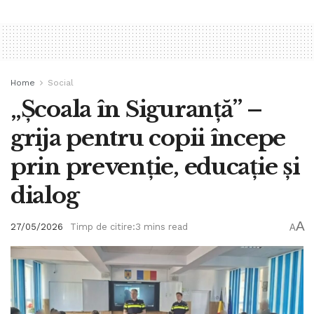
Home
Social
„Școala în Siguranță” –
grija pentru copii începe
prin prevenție, educație și
dialog
A
27/05/2026
Timp de citire:3 mins read
A