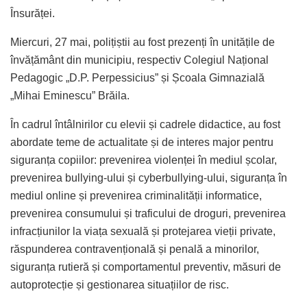
Însurăței.
Miercuri, 27 mai, polițiștii au fost prezenți în unitățile de
învățământ din municipiu, respectiv Colegiul Național
Pedagogic „D.P. Perpessicius” și Școala Gimnazială
„Mihai Eminescu” Brăila.
În cadrul întâlnirilor cu elevii și cadrele didactice, au fost
abordate teme de actualitate și de interes major pentru
siguranța copiilor: prevenirea violenței în mediul școlar,
prevenirea bullying-ului și cyberbullying-ului, siguranța în
mediul online și prevenirea criminalității informatice,
prevenirea consumului și traficului de droguri, prevenirea
infracțiunilor la viața sexuală și protejarea vieții private,
răspunderea contravențională și penală a minorilor,
siguranța rutieră și comportamentul preventiv, măsuri de
autoprotecție și gestionarea situațiilor de risc.