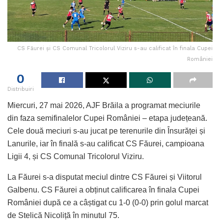
CS Făurei și CS Comunal Tricolorul Viziru s-au calificat în finala Cupei
României
0
Distribuiri
Miercuri, 27 mai 2026, AJF Brăila a programat meciurile
din faza semifinalelor Cupei României – etapa județeană.
Cele două meciuri s-au jucat pe terenurile din Însurăței și
Lanurile, iar în finală s-au calificat CS Făurei, campioana
Ligii 4, și CS Comunal Tricolorul Viziru.
La Făurei s-a disputat meciul dintre CS Făurei și Viitorul
Galbenu. CS Făurei a obținut calificarea în finala Cupei
României după ce a câștigat cu 1-0 (0-0) prin golul marcat
de Stelică Nicoliță în minutul 75.