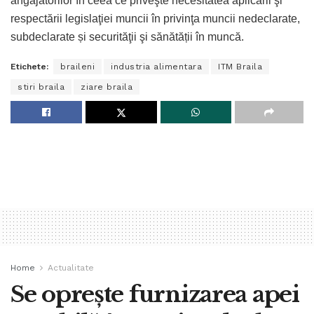
angajatorilor în ceea ce priveşte necesitatea aplicării şi
respectării legislaţiei muncii în privinţa muncii nedeclarate,
subdeclarate și securităţii şi sănătății în muncă.
Etichete:
braileni
industria alimentara
ITM Braila
stiri braila
ziare braila
Home
Actualitate
Se oprește furnizarea apei