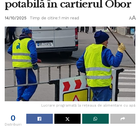
potabilă în cartierul Obor
A
14/10/2025
Timp de citire:1 min read
A
Lucrare programată la rețeaua de alimentare cu apă
0
Distribuiri