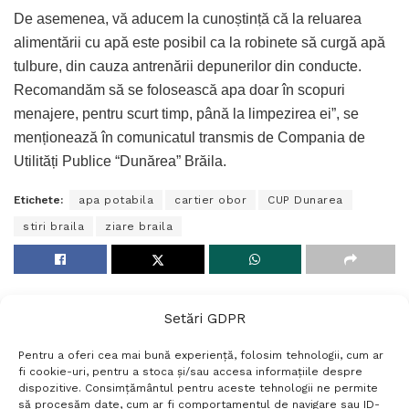
De asemenea, vă aducem la cunoștință că la reluarea
alimentării cu apă este posibil ca la robinete să curgă apă
tulbure, din cauza antrenării depunerilor din conducte.
Recomandăm să se folosească apa doar în scopuri
menajere, pentru scurt timp, până la limpezirea ei”, se
menționează în comunicatul transmis de Compania de
Utilități Publice “Dunărea” Brăila.
Etichete:
apa potabila
cartier obor
CUP Dunarea
stiri braila
ziare braila
Setări GDPR
Pentru a oferi cea mai bună experiență, folosim tehnologii, cum ar
fi cookie-uri, pentru a stoca și/sau accesa informațiile despre
dispozitive. Consimțământul pentru aceste tehnologii ne permite
să procesăm date, cum ar fi comportamentul de navigare sau ID-