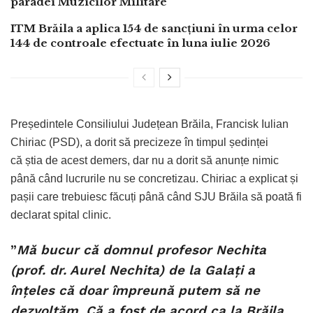
paradei Muzicilor Militare
ITM Brăila a aplica 154 de sancțiuni în urma celor
144 de controale efectuate în luna iulie 2026
Președintele Consiliului Județean Brăila, Francisk Iulian
Chiriac (PSD), a dorit să precizeze în timpul ședinței
că știa de acest demers, dar nu a dorit să anunțe nimic
până când lucrurile nu se concretizau. Chiriac a explicat și
pașii care trebuiesc făcuți până când SJU Brăila să poată fi
declarat spital clinic.
”
Mă bucur că domnul profesor Nechita
(prof. dr. Aurel Nechita) de la Galați a
înțeles că doar împreună putem să ne
dezvoltăm. Că a fost de acord ca la Brăila