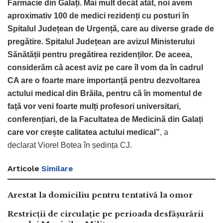
Farmacie din Galați. Mai mult decât atât, noi avem
aproximativ 100 de medici rezidenți cu posturi în
Spitalul Județean de Urgență, care au diverse grade de
pregătire. Spitalul Județean are avizul Ministerului
Sănătății pentru pregătirea rezidenților. De aceea,
considerăm că acest aviz pe care îl vom da în cadrul
CA are o foarte mare importanță pentru dezvoltarea
actului medical din Brăila, pentru că în momentul de
față vor veni foarte mulți profesori universitari,
conferențiari, de la Facultatea de Medicină din Galați
care vor crește calitatea actului medical”
, a
declarat Viorel Botea în ședința CJ.
Articole
Similare
Arestat la domiciliu pentru tentativă la omor
Restricții de circulație pe perioada desfășurării