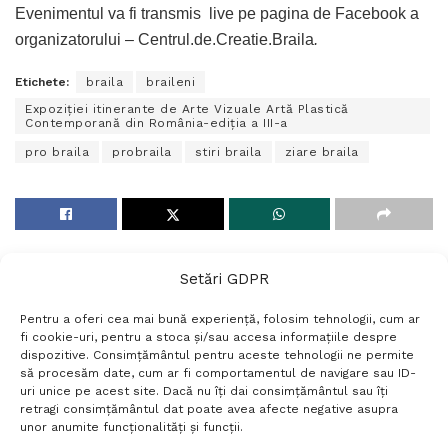
Evenimentul va fi transmis live pe pagina de Facebook a
organizatorului – Centrul.de.Creatie.Braila
.
Etichete:
braila
braileni
Expoziției itinerante de Arte Vizuale Artă Plastică
Contemporană din România-ediția a III-a
pro braila
probraila
stiri braila
ziare braila
Setări GDPR
Pentru a oferi cea mai bună experiență, folosim tehnologii, cum ar
fi cookie-uri, pentru a stoca și/sau accesa informațiile despre
dispozitive. Consimțământul pentru aceste tehnologii ne permite
să procesăm date, cum ar fi comportamentul de navigare sau ID-
uri unice pe acest site. Dacă nu îți dai consimțământul sau îți
Termeni si conditii
Politică de confidențialitate
retragi consimțământul dat poate avea afecte negative asupra
Politica cookies
Setări GDPR
Contact
unor anumite funcționalități și funcții.