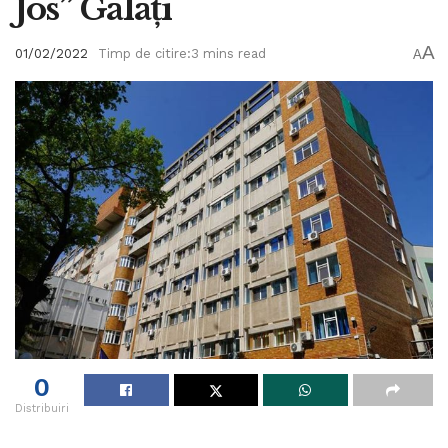
Jos” Galați
A
01/02/2022
Timp de citire:3 mins read
A
0
Distribuiri