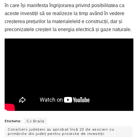
în care își manifesta îngrijorarea privind posibilitatea ca
aceste investiții să se realizeze la timp având în vedere
creșterea prețurilor la materialeleld e construcții, dar și
preconizatele creșteri la energia electrică și gaze naturale.
Etichete:
CJ Braila
Consilierii județeni au aprobat încă 23 de asocieri cu
primăriile din județ pentru proiecte de investiții