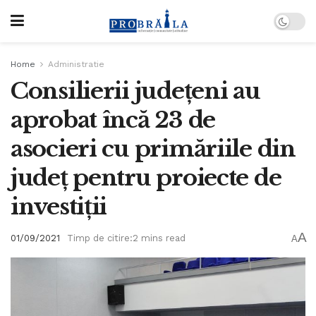
Home
Administratie
Consilierii județeni au
aprobat încă 23 de
asocieri cu primăriile din
județ pentru proiecte de
investiții
A
01/09/2021
Timp de citire:2 mins read
A