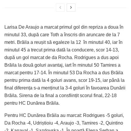
Larisa De Araujo a marcat primul gol din repriza a doua în
minutul 33, după care Toth a înscris din aruncare de la 7
metri. Brăila a reușit să egaleze la 12 în minutul 40, iar în
minutul 45 a trecut prima dată la conducere, scor 14-13,
după un gol marcat de da Rocha. Rodrigues a dus apoi
Brăila la două goluri avantaj, iart în minutul 50 Tamires a
marcat pentru 17-14. În minutul 53 Da Rocha a dus Brăila
pentru prima dată la 4 goluri avans, scor 19-15, iar până la
final diferența s-a menținut la 3-4 goluri în favoarea Dunării
Brăila. Sirena de la final a consființit scorul final, 22-18
pentru HC Dunărea Brăila.
Pentru HC Dunărea Brăila au marcat: Rodrigues -5 goluri,
Da Rocha -4, Udriștioiu -4, Araujo -3, Tamires -2, Quintino
-2, Kanaval -1, Sazdovska -1. În poartă Elena Șerban a