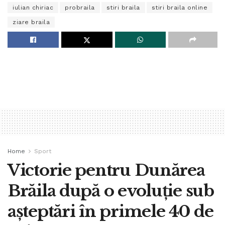
iulian chiriac
probraila
stiri braila
stiri braila online
ziare braila
Home
Sport
Victorie pentru Dunărea
Brăila după o evoluție sub
așteptări în primele 40 de