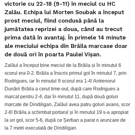
victorie cu 22-18 (9-11) în meciul cu HC
Zalău. Echipa lui Morten Soubak a început
prost meciul, fiind condusă până la
jumătatea reprizei a doua, când au trecut
prima dată în avantaj. În primele 14 minute
ale meciului echipa din Brăila marcase doar
de două ori în poarta Paulei Vișan.
Zalăul a început bine meciul de la Brăila și în minutul 6
scorul era 0-2. Brăila a înscris primul gol în minutul 7, prin
Rodrigues, iar în minutul 9 scorul era 1-4! Antrenorul
Dunării Brăila a cerut time-out, după care Rodrigues a
marcat pentru 2-4, dar în minutul 11, după două goluri
marcate de Dindiligan, Zalăul avea patru goluri avans, scor
2-6! Brăila a schimbat portarul și în minutul 19 s-a apropiat
la un gol, scor 5-6, după ce Șerban a parat o aruncare de
la 7 metri executată de Dindiligan.