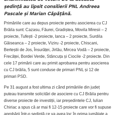
ședință au lipsit consilierii PNL Andreea
Pascale și Marian Căpățână.
Primăriile care au depus proiecte pentru asocierea cu CJ
Brăila sunt: Cazasu, Făurei, Gradiștea, Movila Miresii – 2
proiecte, Tufești -2 proiecte, Ianca – 2 proiecte, Surdila
Găiseanca – 2 proiecte, Viziru -2 proiecte, Chiscani,
Berteștii de Jos, Însurăței, Jirlău, Mircea Vodă – 2 proiecte,
Frecăței, Bordei Verde, Stăncuța și Ciocile -2 proiecte. Din
cele 17 primării care au primit aprobarea pentru asocierea
cu CJ brăila, 5 sunt conduse de primari PNL și 12 de
primari PSD.
Pe 31 august a fost ultima zi când primăriile din județ
puteau transmite solicitări de asociere cu CJ Brăila pentru
diverse proiecte de investiții, iar președintele CJ, Iulian
Chiriac a spus că ar mai fi 12-15 proiecte care vor fi supuse
aprobării într-o ședință ce va avea loc în prima jumătate a