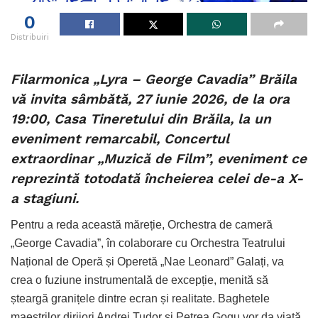
0
Distribuiri
Filarmonica „Lyra – George Cavadia” Brăila
vă invita sâmbătă, 27 iunie 2026, de la ora
19:00, Casa Tineretului din Brăila, la un
eveniment remarcabil, Concertul
extraordinar „Muzică de Film”, eveniment ce
reprezintă totodată încheierea celei de-a X-
a stagiuni.
Pentru a reda această măreție, Orchestra de cameră
„George Cavadia”, în colaborare cu Orchestra Teatrului
Național de Operă și Operetă „Nae Leonard” Galați, va
crea o fuziune instrumentală de excepție, menită să
șteargă granițele dintre ecran și realitate. Baghetele
maeștrilor dirijori Andrei Tudor și Petrea Gogu vor da viață