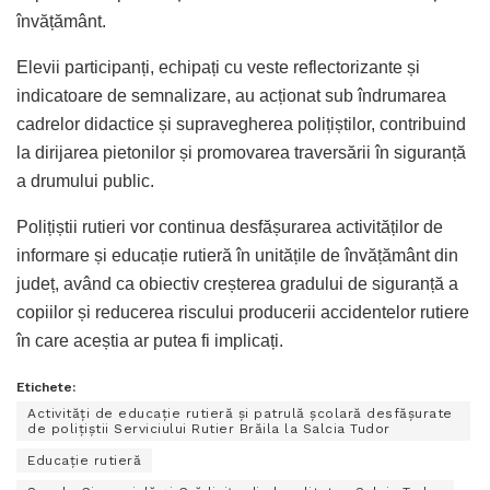
învățământ.
Elevii participanți, echipați cu veste reflectorizante și
indicatoare de semnalizare, au acționat sub îndrumarea
cadrelor didactice și supravegherea polițiștilor, contribuind
la dirijarea pietonilor și promovarea traversării în siguranță
a drumului public.
Polițiștii rutieri vor continua desfășurarea activităților de
informare și educație rutieră în unitățile de învățământ din
județ, având ca obiectiv creșterea gradului de siguranță a
copiilor și reducerea riscului producerii accidentelor rutiere
în care aceștia ar putea fi implicați.
Etichete:
Activități de educație rutieră și patrulă școlară desfășurate
de polițiștii Serviciului Rutier Brăila la Salcia Tudor
Educație rutieră