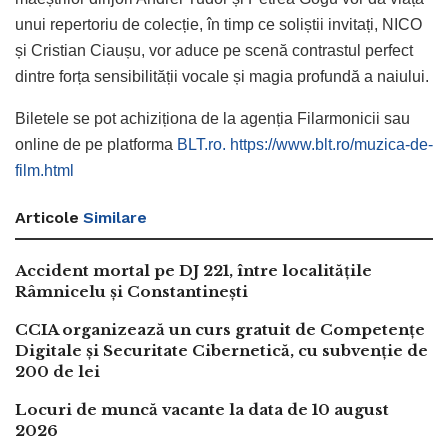
unui repertoriu de colecție, în timp ce soliștii invitați, NICO
și Cristian Ciaușu, vor aduce pe scenă contrastul perfect
dintre forța sensibilității vocale și magia profundă a naiului.
Biletele se pot achiziționa de la agenția Filarmonicii sau
online de pe platforma
BLT.ro.
https://www.blt.ro/muzica-de-
film.html
Articole
Similare
Accident mortal pe DJ 221, între localitățile
Râmnicelu și Constantinești
CCIA organizează un curs gratuit de Competențe
Digitale și Securitate Cibernetică, cu subvenție de
200 de lei
Locuri de muncă vacante la data de 10 august
2026