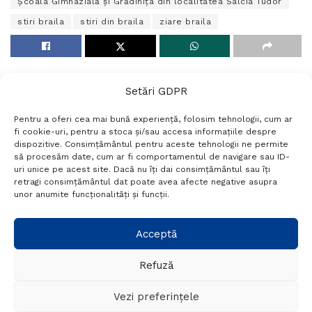
Școala Gimnazială și Grădinița din localitatea Salcia Tudor
stiri braila
stiri din braila
ziare braila
Setări GDPR
Pentru a oferi cea mai bună experiență, folosim tehnologii, cum ar
fi cookie-uri, pentru a stoca și/sau accesa informațiile despre
dispozitive. Consimțământul pentru aceste tehnologii ne permite
să procesăm date, cum ar fi comportamentul de navigare sau ID-
uri unice pe acest site. Dacă nu îți dai consimțământul sau îți
Termeni si conditii
Politică de confidențialitate
retragi consimțământul dat poate avea afecte negative asupra
Politica cookies
Setări GDPR
Contact
unor anumite funcționalități și funcții.
Telefon:
+40 788 760 194
Acceptă
Refuză
© Probr.ro 2022. Created by
I
MCreative.ro
.
Vezi preferințele