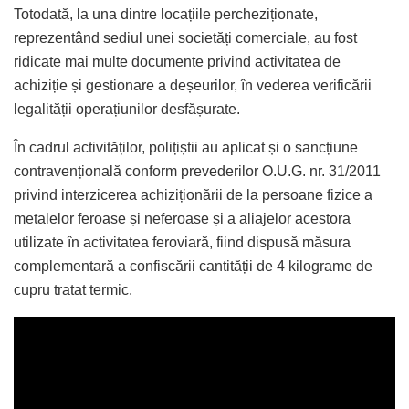
Totodată, la una dintre locațiile percheziționate,
reprezentând sediul unei societăți comerciale, au fost
ridicate mai multe documente privind activitatea de
achiziție și gestionare a deșeurilor, în vederea verificării
legalității operațiunilor desfășurate.
În cadrul activităților, polițiștii au aplicat și o sancțiune
contravențională conform prevederilor O.U.G. nr. 31/2011
privind interzicerea achiziționării de la persoane fizice a
metalelor feroase și neferoase și a aliajelor acestora
utilizate în activitatea feroviară, fiind dispusă măsura
complementară a confiscării cantității de 4 kilograme de
cupru tratat termic.