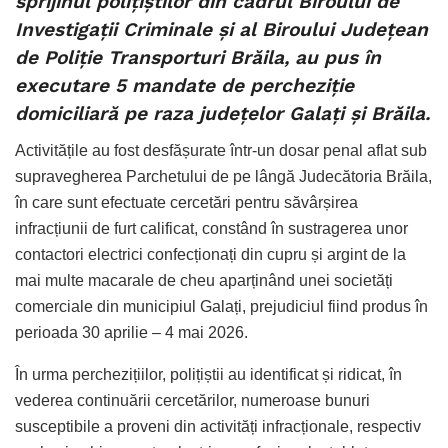
sprijinul polițiștilor din cadrul Biroului de
Investigații Criminale și al Biroului Județean
de Poliție Transporturi Brăila, au pus în
executare 5 mandate de percheziție
domiciliară pe raza județelor Galați și Brăila.
Activitățile au fost desfășurate într-un dosar penal aflat sub
supravegherea Parchetului de pe lângă Judecătoria Brăila,
în care sunt efectuate cercetări pentru săvârșirea
infracțiunii de furt calificat, constând în sustragerea unor
contactori electrici confecționați din cupru și argint de la
mai multe macarale de cheu aparținând unei societăți
comerciale din municipiul Galați, prejudiciul fiind produs în
perioada 30 aprilie – 4 mai 2026.
În urma perchezițiilor, polițiștii au identificat și ridicat, în
vederea continuării cercetărilor, numeroase bunuri
susceptibile a proveni din activități infracționale, respectiv