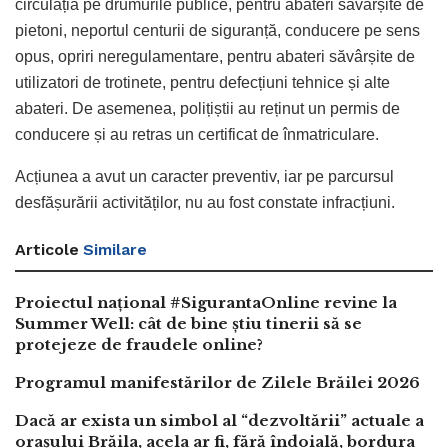
circulația pe drumurile publice, pentru abateri săvârșite de
pietoni, neportul centurii de siguranță, conducere pe sens
opus, opriri neregulamentare, pentru abateri săvârșite de
utilizatori de trotinete, pentru defecțiuni tehnice și alte
abateri. De asemenea, polițiștii au reținut un permis de
conducere și au retras un certificat de înmatriculare.
Acțiunea a avut un caracter preventiv, iar pe parcursul
desfășurării activităților, nu au fost constate infracțiuni.
Articole
Similare
Proiectul național #SigurantaOnline revine la
Summer Well: cât de bine știu tinerii să se
protejeze de fraudele online?
Programul manifestărilor de Zilele Brăilei 2026
Dacă ar exista un simbol al “dezvoltării” actuale a
orașului Brăila, acela ar fi, fără îndoială, bordura