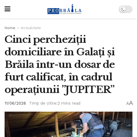
Home
Actualitate
Cinci percheziții
domiciliare în Galați și
Brăila într-un dosar de
furt calificat, în cadrul
operațiunii ”JUPITER”
A
11/06/2026
Timp de citire:2 mins read
A