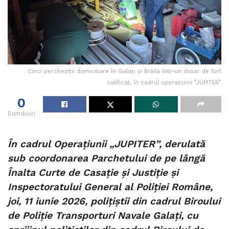
Cinci percheziții domiciliare în Galați și Brăila într-un dosar de furt
calificat, în cadrul operațiunii ”JUPITER”
0
Distribuiri
În cadrul Operațiunii „JUPITER”, derulată
sub coordonarea Parchetului de pe lângă
Înalta Curte de Casație și Justiție și
Inspectoratului General al Poliției Române,
joi, 11 iunie 2026, polițiștii din cadrul Biroului
de Poliție Transporturi Navale Galați, cu