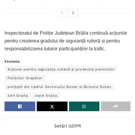
Inspectoratul de Poliție Județean Brăila continuă acțiunile
pentru creșterea gradului de siguranță rutieră și pentru
responsabilizarea tuturor participanților la trafic.
Etichete:
Acțiune pentru siguranța rutieră și protecția pietonilor
Polițiilor Orașelor
polițiști din cadrul Serviciului Rutier și Biroului Rutier
stiri braila
ziare braila
Setări GDPR