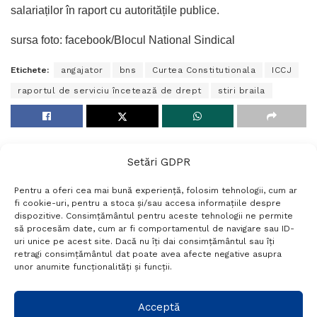
salariaților în raport cu autoritățile publice.
sursa foto: facebook/Blocul National Sindical
Etichete:
angajator
bns
Curtea Constitutionala
ICCJ
raportul de serviciu încetează de drept
stiri braila
Setări GDPR
Pentru a oferi cea mai bună experiență, folosim tehnologii, cum ar
fi cookie-uri, pentru a stoca și/sau accesa informațiile despre
dispozitive. Consimțământul pentru aceste tehnologii ne permite
să procesăm date, cum ar fi comportamentul de navigare sau ID-
uri unice pe acest site. Dacă nu îți dai consimțământul sau îți
Termeni si conditii
Politică de confidențialitate
retragi consimțământul dat poate avea afecte negative asupra
Politica cookies
Setări GDPR
Contact
unor anumite funcționalități și funcții.
Telefon:
+40 788 760 194
Acceptă