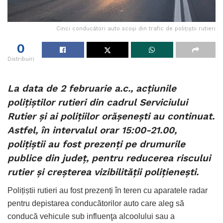
Cinci conducători auto scoși din trafic de polițiștii rutieri
0
Distribuiri
La data de 2 februarie a.c., acțiunile
poliţiştilor rutieri din cadrul Serviciului
Rutier și ai polițiilor orășenești au continuat.
Astfel, în intervalul orar 15:00-21.00,
polițiștii au fost prezenți pe drumurile
publice din județ, pentru reducerea riscului
rutier și creșterea vizibilității polițienești.
Polițiștii rutieri au fost prezenți în teren cu aparatele radar
pentru depistarea conducătorilor auto care aleg să
conducă vehicule sub influenţa alcoolului sau a