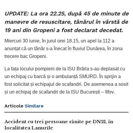
UPDATE: La ora 22.25, după 45 de minute de
manevre de resuscitare, tânărul în vârstă de
19 ani din Gropeni a fost declarat decedat.
Miercuri 30 iunie, în jurul orei 18.15, un apel la 112 a
anunțat că un tânăr s-a înecat în fluviul Dunărea, în zona
trecere bac Gropeni.
La fața locului pompierii de la ISU Brăila s-au deplasat cu
un echipaj cu barcă și o ambulanță SMURD. În sprijin a
fost solicitat și echipajul de scafandri. De asemenea a sosit
și un echipaj de scafandri de la ISU București – Ilfov.
Articole
Similare
Accident cu trei persoane rănite pe DN21, în
localitatea Lanurile