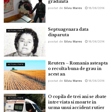
gradinita
postat de
Silviu Mares
18/06/2014
Septuagenara data
ACTUALITATE
disparuta
postat de
Silviu Mares
18/06/2014
Reuters – Romania asteapta
ACTUALITATE
o recolta buna de grau in
acest an
postat de
Silviu Mares
18/06/2014
O copila de trei ani se zbate
ACTUALITATE
intre viata si moarte in
urma unui accident rutier