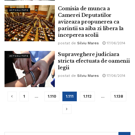
Comisia de munca a
ACTUALITATE
Camerei Deputatilor
avizeaza propunerea ca
parintii sa aiba zi libera la
inceperea scolii
postat de
Silviu Mares
17/06/2014
Supraveghere judiciara
ACTUALITATE
stricta efectuata de oamenii
legii
postat de
Silviu Mares
17/06/2014
1
…
1.110
1.111
1.112
…
1.138