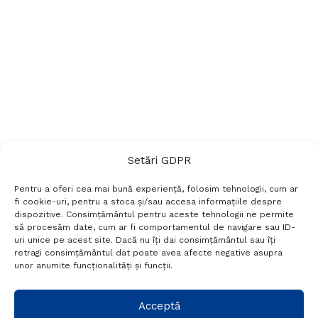
Setări GDPR
Pentru a oferi cea mai bună experiență, folosim tehnologii, cum ar
fi cookie-uri, pentru a stoca și/sau accesa informațiile despre
dispozitive. Consimțământul pentru aceste tehnologii ne permite
să procesăm date, cum ar fi comportamentul de navigare sau ID-
uri unice pe acest site. Dacă nu îți dai consimțământul sau îți
Termeni si conditii
Politică de confidențialitate
retragi consimțământul dat poate avea afecte negative asupra
Politica cookies
Setări GDPR
Contact
unor anumite funcționalități și funcții.
Telefon:
+40 788 760 194
Acceptă