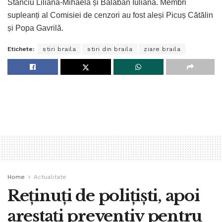
Stanciu Liliana-Mihaela și Balaban Iuliana. Membri
supleanți al Comisiei de cenzori au fost aleși Picuș Cătălin
și Popa Gavrilă.
Etichete:
stiri braila
stiri din braila
ziare braila
Home
Actualitate
Reținuți de polițiști, apoi
arestați preventiv pentru