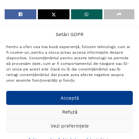
Setări GDPR
Pentru a oferi cea mai bună experiență, folosim tehnologii, cum ar
fi cookie-uri, pentru a stoca și/sau accesa informațiile despre
dispozitive. Consimțământul pentru aceste tehnologii ne permite
să procesăm date, cum ar fi comportamentul de navigare sau ID-
uri unice pe acest site. Dacă nu îți dai consimțământul sau îți
Termeni si conditii
Politică de confidențialitate
retragi consimțământul dat poate avea afecte negative asupra
Politica cookies
Setări GDPR
Contact
unor anumite funcționalități și funcții.
Telefon:
+40 788 760 194
Acceptă
Refuză
© Probr.ro 2022. Created by
I
MCreative.ro
.
Vezi preferințele