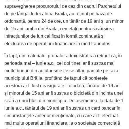
supravegherea procurorului de caz din cadrul Parchetului
de pe lângă Judecătoria Brăila, au reținut pe bază de
ordonanță, pentru 24 de ore, un tânăr de 19 ani și un minor
de 15 ani, ambii din Brăila, cercetați pentru săvârșirea
infracțiunilor de furt calificat în formă continuată și
efectuarea de operațiuni financiare în mod fraudulos.
În fapt, din materialul probator administrat s-a reținut că, în
perioada mai – iunie a.c., cei doi tineri ar fi sustras mai
multe bunuri din autoturisme ce se aflau parcate pe raza
municipiului Brăila, profitând de faptul că portierele
acestora ar fi fost neasigurate. Totodată, tânărul de 19 ani
și minorul de 15 ani ar fi sustras o bicicletă din incinta unei
scări a unui bloc din municipiu. De asemenea, la data de 1
iunie a.c., tânărul de 19 ani ar fi sustras un card bancar în
circumstanțele anterior menționate, cu care ar fi efectuat
mai multe operațiuni financiare, la o societate comercială