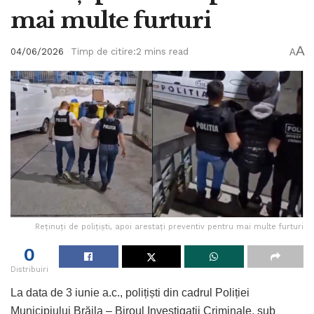
mai multe furturi
A
04/06/2026
Timp de citire:2 mins read
A
Reținuți de polițiști, apoi arestați preventiv pentru mai multe furturi
0
Distribuiri
La data de 3 iunie a.c., polițiști din cadrul Poliției
Municipiului Brăila – Biroul Investigații Criminale, sub