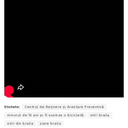
Etichete:
Centrul de Reținere și Arestare Preventivă
minorul de 15 ani ar fi sustras o bicicletă
stiri braila
stiri din braila
ziare braila