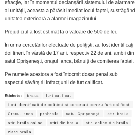
efracţie, iar în momentul declanşării sistemului de alarmare
al unităţii, aceasta a părăsit imediat locul faptei, sustrăgând
unitatea exterioară a alarmei magazinului.
Prejudiciul a fost estimat la o valoare de 500 de lei.
În urma cercetărilor efectuate de poliţişti, au fost identificaţi
doi tineri, în vârstă de 17 ani, respectiv 22 de ani, ambii din
satul Oprişeneşti, oraşul Ianca, bănuiţi de comiterea faptei.
Pe numele acestora a fost întocmit dosar penal sub
aspectul săvârşirii infracţiunii de furt calificat.
Etichete:
braila
furt calificat
Hoti identificati de politisti si cercetati pentru furt calificat
Orasul Ianca
probraila
satul Oprişeneşti
stiri braila
stiri braila online
stiri din braila
stiri online din braila
ziare braila