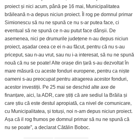
proiect și nici acum, până pe 16 mai, Municipalitatea
brăileană n-a depus niciun proiect. Îl rog pe domnul primar
Simionescu să nu ne spună ce nu s-ar putea face, ci
eventual să ne spună ce n-au putut face dânșii. De
asemenea, nici pe drumurile județene n-au depus niciun
proiect, așadar ceea ce ei n-au făcut, pentru că nu s-au
priceput, sau n-au vrut, sau nu i-a interesat, să nu ne spună
nouă că nu se poate! Alte orașe din țară s-au dezvoltat în
mare măsură cu aceste fonduri europene, pentru ca niște
oameni s-au preocupat pentru atragerea acestor fonduri,
acestor investiții. Pe 25 mai se deschid alte axe de
finanțare, aici, la ADR, care știți că are sediul la Brăila și
care știu că este destul apropiată, ca nivel de comunicare,
cu Municipalitatea, și totuși, noi n-am depus niciun proiect.
Așa că il rog frumos pe domnul primar să nu ne spună că
nu se poate”, a declarat Cătălin Boboc.