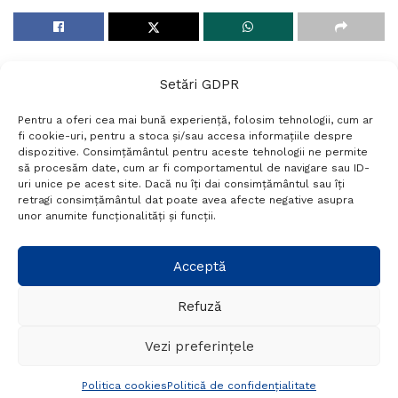
Setări GDPR
Pentru a oferi cea mai bună experiență, folosim tehnologii, cum ar
fi cookie-uri, pentru a stoca și/sau accesa informațiile despre
dispozitive. Consimțământul pentru aceste tehnologii ne permite
să procesăm date, cum ar fi comportamentul de navigare sau ID-
uri unice pe acest site. Dacă nu îți dai consimțământul sau îți
Termeni si conditii
Politică de confidențialitate
retragi consimțământul dat poate avea afecte negative asupra
Politica cookies
Setări GDPR
Contact
unor anumite funcționalități și funcții.
Telefon:
+40 788 760 194
Acceptă
Refuză
© Probr.ro 2022. Created by
I
MCreative.ro
.
Vezi preferințele
Politica cookies
Politică de confidențialitate