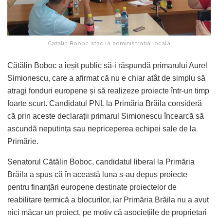
Catalin Boboc atac la administratia locala
Cătălin Boboc a ieșit public să-i răspundă primarului Aurel
Simionescu, care a afirmat că nu e chiar atât de simplu să
atragi fonduri europene și să realizeze proiecte într-un timp
foarte scurt. Candidatul PNL la Primăria Brăila consideră
că prin aceste declarații primarul Simionescu încearcă să
ascundă neputința sau nepriceperea echipei sale de la
Primărie.
Senatorul Cătălin Boboc, candidatul liberal la Primăria
Brăila a spus că în această luna s-au depus proiecte
pentru finanțări europene destinate proiectelor de
reabilitare termică a blocurilor, iar Primăria Brăila nu a avut
nici măcar un proiect, pe motiv că asociețiile de proprietari