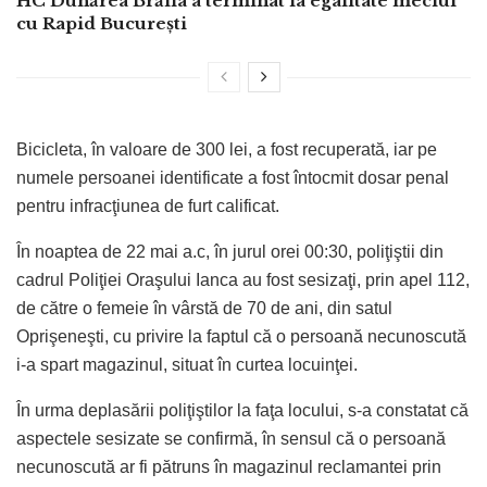
HC Dunărea Brăila a terminat la egalitate meciul
cu Rapid București
Bicicleta, în valoare de 300 lei, a fost recuperată, iar pe
numele persoanei identificate a fost întocmit dosar penal
pentru infracţiunea de furt calificat.
În noaptea de 22 mai a.c, în jurul orei 00:30, poliţiştii din
cadrul Poliţiei Oraşului Ianca au fost sesizaţi, prin apel 112,
de către o femeie în vârstă de 70 de ani, din satul
Oprişeneşti, cu privire la faptul că o persoană necunoscută
i-a spart magazinul, situat în curtea locuinţei.
În urma deplasării poliţiştilor la faţa locului, s-a constatat că
aspectele sesizate se confirmă, în sensul că o persoană
necunoscută ar fi pătruns în magazinul reclamantei prin