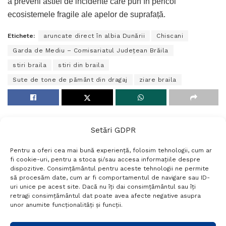
a preveni astfel de incidente care pun în pericol
ecosistemele fragile ale apelor de suprafață.
Etichete:
aruncate direct în albia Dunării
Chiscani
Garda de Mediu – Comisariatul Județean Brăila
stiri braila
stiri din braila
Sute de tone de pământ din dragaj
ziare braila
Setări GDPR
Pentru a oferi cea mai bună experiență, folosim tehnologii, cum ar
fi cookie-uri, pentru a stoca și/sau accesa informațiile despre
dispozitive. Consimțământul pentru aceste tehnologii ne permite
să procesăm date, cum ar fi comportamentul de navigare sau ID-
uri unice pe acest site. Dacă nu îți dai consimțământul sau îți
Termeni si conditii
Politică de confidențialitate
retragi consimțământul dat poate avea afecte negative asupra
Politica cookies
Setări GDPR
Contact
unor anumite funcționalități și funcții.