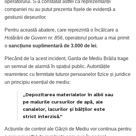
operatorului. S-a constatat astfel că reprezentanții
companiei nu au putut prezenta fișele de evidență a
gestiunii deșeurilor.
Pentru această abatere, care reprezintă o încălcare a
Hotărârii de Guvern nr. 856
, operatorul portuar a mai primit
o
sancțiune suplimentară de 3.000 de lei.
Plecând de la acest incident, Garda de Mediu Brăila trage
un semnal de alarmă în spațiul public. Autoritățile
reamintesc cu fermitate tuturor persoanelor fizice și juridice
un principiu esențial de mediu:
„Depozitarea materialelor în albii sau
pe malurile cursurilor de apă, ale
canalelor, lacurilor și bălților este
strict interzisă.”
Acțiunile de control ale Gărzii de Mediu vor continua pentru