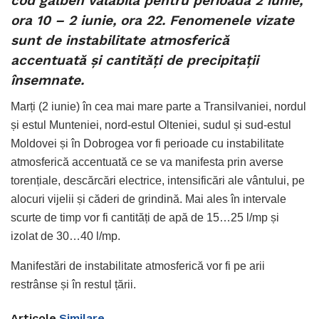
cod galben valabilă pentru perioada 2 iunie,
ora 10 – 2 iunie, ora 22. Fenomenele vizate
sunt de instabilitate atmosferică
accentuată și cantități de precipitații
însemnate.
Marți (2 iunie) în cea mai mare parte a Transilvaniei, nordul
și estul Munteniei, nord-estul Olteniei, sudul și sud-estul
Moldovei și în Dobrogea vor fi perioade cu instabilitate
atmosferică accentuată ce se va manifesta prin averse
torențiale, descărcări electrice, intensificări ale vântului, pe
alocuri vijelii și căderi de grindină. Mai ales în intervale
scurte de timp vor fi cantități de apă de 15…25 l/mp și
izolat de 30…40 l/mp.
Manifestări de instabilitate atmosferică vor fi pe arii
restrânse și în restul țării.
Articole
Similare