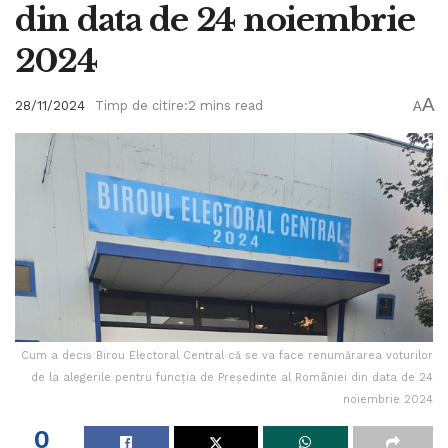
din data de 24 noiembrie
2024
A
28/11/2024
Timp de citire:2 mins read
A
Cum a decis Birou Electoral Central că se va face renumărarea voturilor
de la alegerile pentru funcția de Președinte al României din data de 24
noiembrie 2024
0