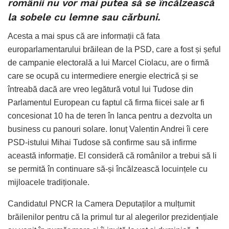
românii nu vor mai putea să se încălzească
la sobele cu lemne sau cărbuni.
Acesta a mai spus că are informații că fata
europarlamentarului brăilean de la PSD, care a fost și șeful
de campanie electorală a lui Marcel Ciolacu, are o firmă
care se ocupă cu intermediere energie electrică și se
întreabă dacă are vreo legătură votul lui Tudose din
Parlamentul European cu faptul că firma fiicei sale ar fi
concesionat 10 ha de teren în Ianca pentru a dezvolta un
business cu panouri solare. Ionuț Valentin Andrei îi cere
PSD-istului Mihai Tudose să confirme sau să infirme
această informație. El consideră că românilor a trebui să li
se permită în continuare să-și încălzească locuințele cu
mijloacele tradiționale.
Candidatul PNCR la Camera Deputaților a mulțumit
brăilenilor pentru că la primul tur al alegerilor prezidențiale