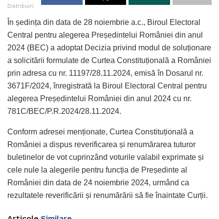
Distribuiri
În ședința din data de 28 noiembrie a.c., Biroul Electoral
Central pentru alegerea Președintelui României din anul
2024 (BEC) a adoptat Decizia privind modul de soluționare
a solicitării formulate de Curtea Constituțională a României
prin adresa cu nr. 11197/28.11.2024, emisă în Dosarul nr.
3671F/2024, înregistrată la Biroul Electoral Central pentru
alegerea Președintelui României din anul 2024 cu nr.
781C/BEC/P.R.2024/28.11.2024.
Conform adresei menționate, Curtea
Constituțională a
României a dispus reverificarea și renumărarea tuturor
buletinelor de vot cuprinzând voturile valabil exprimate și
cele nule la alegerile pentru funcția de Președinte al
României din data de 24 noiembrie 2024, urmând ca
rezultatele reverificării și renumărării să fie înaintate Curții.
Articole
Similare