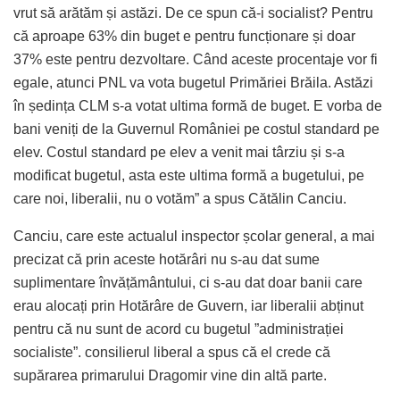
vrut să arătăm și astăzi. De ce spun că-i socialist? Pentru
că aproape 63% din buget e pentru funcționare și doar
37% este pentru dezvoltare. Când aceste procentaje vor fi
egale, atunci PNL va vota bugetul Primăriei Brăila. Astăzi
în ședința CLM s-a votat ultima formă de buget. E vorba de
bani veniți de la Guvernul României pe costul standard pe
elev. Costul standard pe elev a venit mai târziu și s-a
modificat bugetul, asta este ultima formă a bugetului, pe
care noi, liberalii, nu o votăm” a spus Cătălin Canciu.
Canciu, care este actualul inspector școlar general, a mai
precizat că prin aceste hotărâri nu s-au dat sume
suplimentare învățământului, ci s-au dat doar banii care
erau alocați prin Hotărâre de Guvern, iar liberalii abținut
pentru că nu sunt de acord cu bugetul ”administrației
socialiste”. consilierul liberal a spus că el crede că
supărarea primarului Dragomir vine din altă parte.