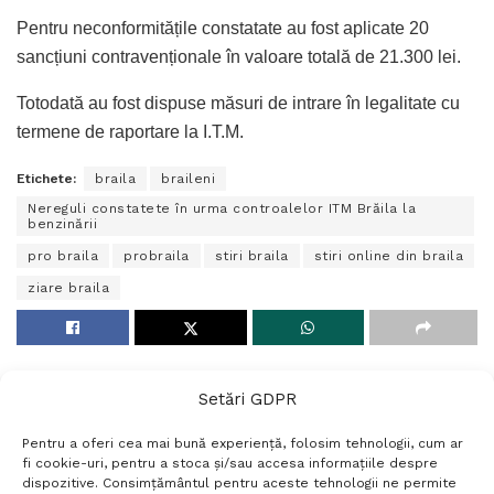
Pentru neconformitățile constatate au fost aplicate 20
sancțiuni contravenționale în valoare totală de 21.300 lei.
Totodată au fost dispuse măsuri de intrare în legalitate cu
termene de raportare la I.T.M.
Etichete:
braila
braileni
Nereguli constatete în urma controalelor ITM Brăila la
benzinării
pro braila
probraila
stiri braila
stiri online din braila
ziare braila
Setări GDPR
Pentru a oferi cea mai bună experiență, folosim tehnologii, cum ar
fi cookie-uri, pentru a stoca și/sau accesa informațiile despre
dispozitive. Consimțământul pentru aceste tehnologii ne permite