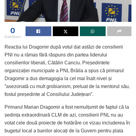
0
Distribuiri
Reacția lui Dragomir după votul dat astăzi de consilierii
PNl nu a rămas fără răspuns din partea liderului
consilierilor liberali, Cătălin Canciu. Președintele
organizației municipale a PNL Brăila a spus că primarul
Dragomir a dus demagogia la cel mai înalt nivel și
”asezonată cu mult grobianism, preluat de la mentorul său,
fostul președinte al Consiliului Județean”.
Primarul Marian Dragomir a fost nemulțumit de faptul că la
ședința extraordinară CLM de azi, consilierii PNL nu au
votat cele două proiecte de hotărâre ce vizau includerea în
bugetul local a banilor alocați de la Guvern pentru plata