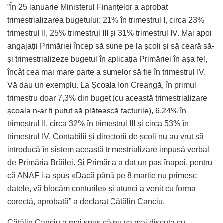
”În 25 ianuarie Ministerul Finanțelor a aprobat
trimestrializarea bugetului: 21% în trimestrul I, circa 23%
trimestrul II, 25% trimestrul III și 31% trimestrul IV. Mai apoi
angajații Primăriei încep să sune pe la școli și să ceară să-
și trimestrializeze bugetul în aplicația Primăriei în așa fel,
încât cea mai mare parte a sumelor să fie în trimestrul IV.
Vă dau un exemplu. La Școala Ion Creangă, în primul
trimestru doar 7,3% din buget (cu această trimestrializare
școala n-ar fi putut să plătească facturile), 6,24% în
trimestrul II, circa 32% în trimestrul III și circa 53% în
trimestrul IV. Contabilii și directorii de școli nu au vrut să
introducă în sistem această trimestrializare impusă verbal
de Primăria Brăilei. Și Primăria a dat un pas înapoi, pentru
că ANAF i-a spus «Dacă până pe 8 martie nu primesc
datele, vă blocăm conturile» și atunci a venit cu forma
corectă, aprobată” a declarat Cătălin Canciu.
Cătălin Canciu a mai spus că nu va mai discuta cu