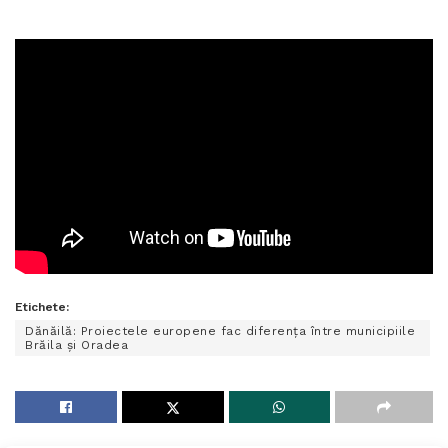
Etichete:
Dănăilă: Proiectele europene fac diferența între municipiile
Brăila și Oradea