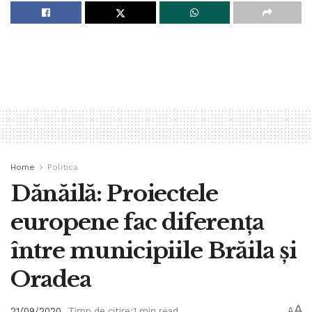
Home
Politica
Dănăilă: Proiectele
europene fac diferența
între municipiile Brăila și
Oradea
A
21/09/2020
Timp de citire:1 min read
A