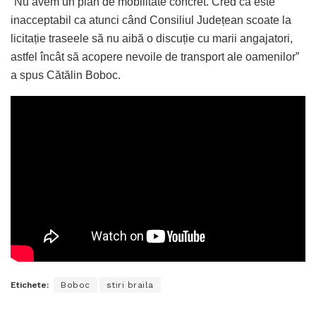
”Nu avem un plan de mobilitate concret. Cred că este
inacceptabil ca atunci când Consiliul Județean scoate la
licitație traseele să nu aibă o discuție cu marii angajatori,
astfel încât să acopere nevoile de transport ale oamenilor”
a spus Cătălin Boboc.
Etichete:
Boboc
stiri braila