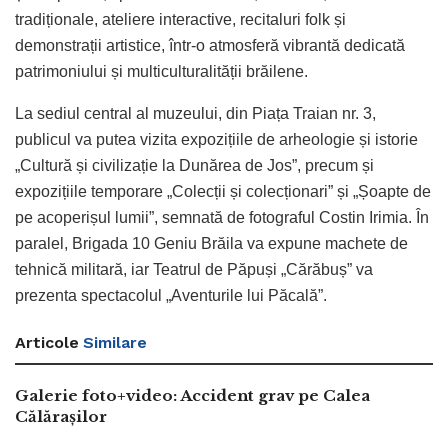
tradiționale, ateliere interactive, recitaluri folk și
demonstrații artistice, într-o atmosferă vibrantă dedicată
patrimoniului și multiculturalității brăilene.
La sediul central al muzeului, din Piața Traian nr. 3,
publicul va putea vizita expozițiile de arheologie și istorie
„Cultură și civilizație la Dunărea de Jos”, precum și
expozițiile temporare „Colecții și colecționari” și „Șoapte de
pe acoperișul lumii”, semnată de fotograful Costin Irimia. În
paralel, Brigada 10 Geniu Brăila va expune machete de
tehnică militară, iar Teatrul de Păpuși „Cărăbuș” va
prezenta spectacolul „Aventurile lui Păcală”.
Articole
Similare
Galerie foto+video: Accident grav pe Calea
Călărașilor