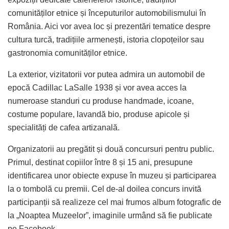
comunităților etnice și începuturilor automobilismului în
România. Aici vor avea loc și prezentări tematice despre
cultura turcă, tradițiile armenești, istoria clopoțeilor sau
gastronomia comunităților etnice.
La exterior, vizitatorii vor putea admira un automobil de
epocă Cadillac LaSalle 1938 și vor avea acces la
numeroase standuri cu produse handmade, icoane,
costume populare, lavandă bio, produse apicole și
specialități de cafea artizanală.
Organizatorii au pregătit și două concursuri pentru public.
Primul, destinat copiilor între 8 și 15 ani, presupune
identificarea unor obiecte expuse în muzeu și participarea
la o tombolă cu premii. Cel de-al doilea concurs invită
participanții să realizeze cel mai frumos album fotografic de
la „Noaptea Muzeelor”, imaginile urmând să fie publicate
pe Facebook.