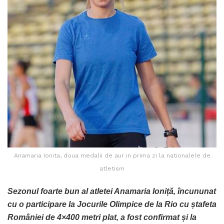
Anamaria Ionita, doua medalii de aur in prima zi la nationalele de
atletism
Sezonul foarte bun al atletei Anamaria Ioniță, încununat
cu o participare la Jocurile Olimpice de la Rio cu ștafeta
României de 4×400 metri plat, a fost confirmat și la