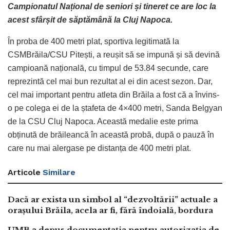
Campionatul Național de seniori și tineret ce are loc la
acest sfârșit de săptămână la Cluj Napoca.
În proba de 400 metri plat, sportiva legitimată la
CSMBrăila/CSU Pitești, a reușit să se impună și să devină
campioană națională, cu timpul de 53.84 secunde, care
reprezintă cel mai bun rezultat al ei din acest sezon. Dar,
cel mai important pentru atleta din Brăila a fost că a învins-
o pe colega ei de la ștafeta de 4×400 metri, Sanda Belgyan
de la CSU Cluj Napoca. Această medalie este prima
obținută de brăileancă în această probă, după o pauză în
care nu mai alergase pe distanța de 400 metri plat.
Articole
Similare
Dacă ar exista un simbol al “dezvoltării” actuale a
orașului Brăila, acela ar fi, fără îndoială, bordura
UMB a depus documentația pentru autorizația de