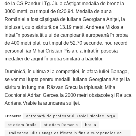
de la CS Pandurii Tg. Jiu a câștigat medalia de bronz la
3000 metri, cu timpul de 8:20.94. Medalia de aur a
României a fost câștigată de Iuliana Georgiana Aniței, la
triplusalt, cu o săritură de 13.19 metri. Andreea Miklos a
intrat în posesia titlului de campioană europeană în proba
de 400 metri plat, cu timpul de 52.70 secunde, nou record
personal, iar Mihai Cristian Pîslaru a intrat în posesia
medaliei de argint în proba similară a băieților.
Duminică, în ultima zi a competiției, în afara Iuliei Banaga,
se vor mai lupta pentru medalii: Iuliana Georgiana Aniței la
săritura în lungime, Răzvan Grecu la triplusalt, Mihai
Cochior și Adrian Garcea la 2000 metri obstacole și Raluca
Adriana Vrabie la aruncarea suliței.
Etichete:
antrenată de profesorul Daniel Nicolae Iorga
atletism Braila
atletism Romania
braila
Braileanca Iulia Banaga calificata in finala europenelor de