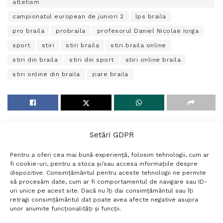
atletism
campionatul european de juniori 2
lps braila
pro braila
probraila
profesorul Daniel Nicolae Iorga
sport
stiri
stiri braila
stiri braila online
stiri din braila
stiri din sport
stiri online braila
stiri online din braila
ziare braila
Setări GDPR
Pentru a oferi cea mai bună experiență, folosim tehnologii, cum ar
fi cookie-uri, pentru a stoca și/sau accesa informațiile despre
dispozitive. Consimțământul pentru aceste tehnologii ne permite
să procesăm date, cum ar fi comportamentul de navigare sau ID-
uri unice pe acest site. Dacă nu îți dai consimțământul sau îți
Termeni si conditii
Politică de confidențialitate
retragi consimțământul dat poate avea afecte negative asupra
Politica cookies
Setări GDPR
Contact
unor anumite funcționalități și funcții.