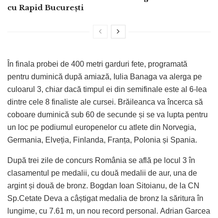
cu Rapid București
În finala probei de 400 metri garduri fete, programată
pentru duminică după amiază, Iulia Banaga va alerga pe
culoarul 3, chiar dacă timpul ei din semifinale este al 6-lea
dintre cele 8 finaliste ale cursei. Brăileanca va încerca să
coboare duminică sub 60 de secunde și se va lupta pentru
un loc pe podiumul europenelor cu atlete din Norvegia,
Germania, Elveția, Finlanda, Franța, Polonia și Spania.
După trei zile de concurs România se află pe locul 3 în
clasamentul pe medalii, cu două medalii de aur, una de
argint și două de bronz. Bogdan Ioan Sitoianu, de la CN
Sp.Cetate Deva a câștigat medalia de bronz la săritura în
lungime, cu 7.61 m, un nou record personal. Adrian Garcea