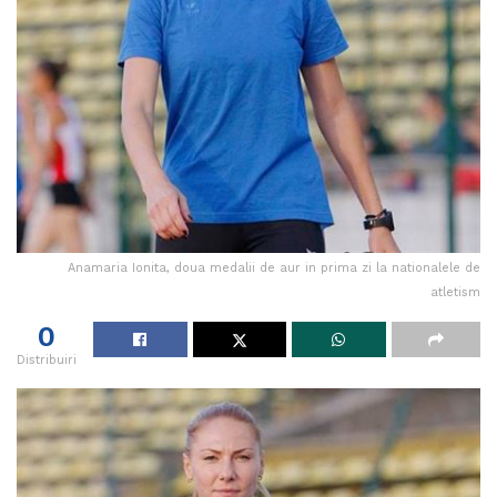
Anamaria Ionita, doua medalii de aur in prima zi la nationalele de
atletism
0
Distribuiri