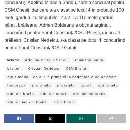
concurat și Adelina Mihaela Sandu, care a concurat pentru
CSM Onești, dar care s-a clasat pe locul 4 în proba de 100
metri garduri, cu timpul de 14.32. La 110 metri garduri
băieți, brăileanul Adrian Boldeanu a obținut argintul,
concurând pentru Farul Constanța/CSU Pitești, iar un alt
brăilean, Cristian Nedelcu, s-a clasat pe locul 4, concurând
pentru Farul Constanța/CSU Galați.
Etichete:
Adelina Mihaela Sandu
Anamaria Ionita
braileni
Cristian Nedelcu
CSM Braila
doua medalii de aur in prima zi la nationalele de atletism
lps braila
pro braila
probraila
sport
stiri braila
stiri din braila
stiri din sport
stiri online braila
stiri online din braila
ziare braila