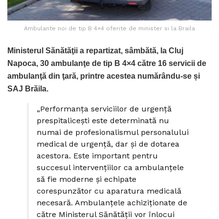
Ambulante noi de tip B 4×4 oferite de minister si la Braila
Ministerul Sănătăţii a repartizat, sâmbătă, la Cluj
Napoca, 30 ambulanţe de tip B 4×4 către 16 servicii de
ambulanţă din ţară, printre acestea numărându-se și
SAJ Brăila.
„Performanţa serviciilor de urgenţă
prespitaliceşti este determinată nu
numai de profesionalismul personalului
medical de urgenţă, dar şi de dotarea
acestora. Este important pentru
succesul intervenţiilor ca ambulanţele
să fie moderne şi echipate
corespunzător cu aparatura medicală
necesară. Ambulanţele achiziţionate de
către Ministerul Sănătăţii vor înlocui