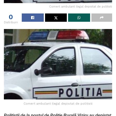
Comert ambulant ilegal depistat de politisti
0
Distribuiri
Comert ambulant ilegal depistat de politisti
Polițiștii de la postul de Poliţie Rurală Viziru au depistat