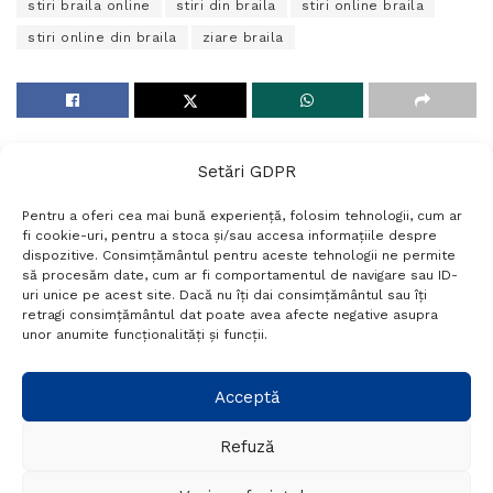
stiri braila online
stiri din braila
stiri online braila
stiri online din braila
ziare braila
Setări GDPR
Pentru a oferi cea mai bună experiență, folosim tehnologii, cum ar
fi cookie-uri, pentru a stoca și/sau accesa informațiile despre
dispozitive. Consimțământul pentru aceste tehnologii ne permite
să procesăm date, cum ar fi comportamentul de navigare sau ID-
uri unice pe acest site. Dacă nu îți dai consimțământul sau îți
Termeni si conditii
Politică de confidențialitate
retragi consimțământul dat poate avea afecte negative asupra
Politica cookies
Setări GDPR
Contact
unor anumite funcționalități și funcții.
Telefon:
+40 788 760 194
Acceptă
Refuză
© Probr.ro 2022. Created by
I
MCreative.ro
.